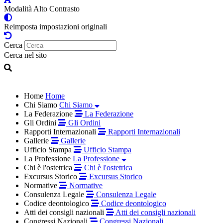
Modalità Alto Contrasto
Reimposta impostazioni originali
Cerca
Cerca nel sito
Home
Home
Chi Siamo
Chi Siamo
La Federazione
La Federazione
Gli Ordini
Gli Ordini
Rapporti Internazionali
Rapporti Internazionali
Gallerie
Gallerie
Ufficio Stampa
Ufficio Stampa
La Professione
La Professione
Chi è l'ostetrica
Chi è l'ostetrica
Excursus Storico
Excursus Storico
Normative
Normative
Consulenza Legale
Consulenza Legale
Codice deontologico
Codice deontologico
Atti dei consigli nazionali
Atti dei consigli nazionali
Congressi Nazionali
Congressi Nazionali