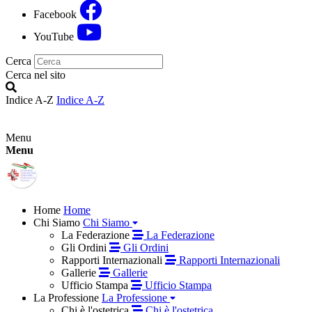
Facebook
YouTube
Cerca
Cerca nel sito
Indice A-Z
Indice A-Z
Menu
Menu
Home
Home
Chi Siamo
Chi Siamo
La Federazione
La Federazione
Gli Ordini
Gli Ordini
Rapporti Internazionali
Rapporti Internazionali
Gallerie
Gallerie
Ufficio Stampa
Ufficio Stampa
La Professione
La Professione
Chi è l'ostetrica
Chi è l'ostetrica