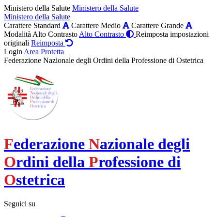
Ministero della Salute
Ministero della Salute
Ministero della Salute
Carattere Standard
Carattere Medio
Carattere Grande
Modalità Alto Contrasto
Alto Contrasto
Reimposta impostazioni
originali
Reimposta
Login
Area Protetta
Federazione Nazionale degli Ordini della Professione di Ostetrica
F
ederazione
N
azionale degli
O
rdini della
P
rofessione di
O
stetrica
Seguici su