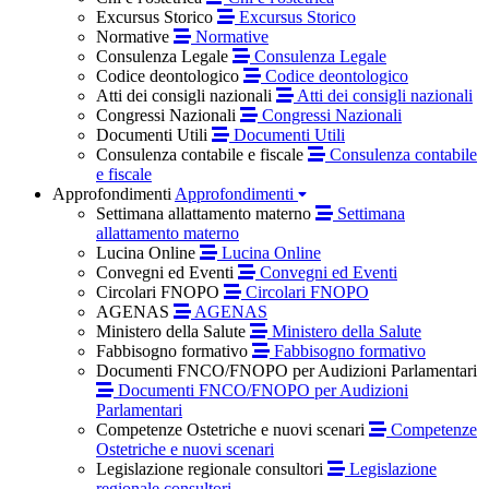
Excursus Storico
Excursus Storico
Normative
Normative
Consulenza Legale
Consulenza Legale
Codice deontologico
Codice deontologico
Atti dei consigli nazionali
Atti dei consigli nazionali
Congressi Nazionali
Congressi Nazionali
Documenti Utili
Documenti Utili
Consulenza contabile e fiscale
Consulenza contabile
e fiscale
Approfondimenti
Approfondimenti
Settimana allattamento materno
Settimana
allattamento materno
Lucina Online
Lucina Online
Convegni ed Eventi
Convegni ed Eventi
Circolari FNOPO
Circolari FNOPO
AGENAS
AGENAS
Ministero della Salute
Ministero della Salute
Fabbisogno formativo
Fabbisogno formativo
Documenti FNCO/FNOPO per Audizioni Parlamentari
Documenti FNCO/FNOPO per Audizioni
Parlamentari
Competenze Ostetriche e nuovi scenari
Competenze
Ostetriche e nuovi scenari
Legislazione regionale consultori
Legislazione
regionale consultori