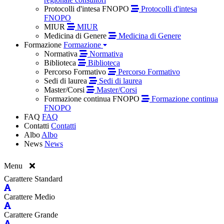
Protocolli d'intesa FNOPO
Protocolli d'intesa
FNOPO
MIUR
MIUR
Medicina di Genere
Medicina di Genere
Formazione
Formazione
Normativa
Normativa
Biblioteca
Biblioteca
Percorso Formativo
Percorso Formativo
Sedi di laurea
Sedi di laurea
Master/Corsi
Master/Corsi
Formazione continua FNOPO
Formazione continua
FNOPO
FAQ
FAQ
Contatti
Contatti
Albo
Albo
News
News
Menu
Carattere Standard
Carattere Medio
Carattere Grande