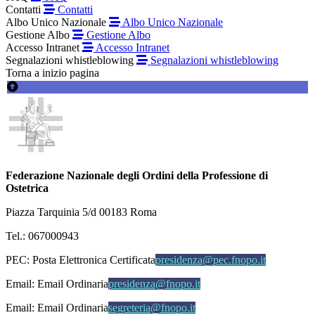
Contatti
Contatti
Albo Unico Nazionale
Albo Unico Nazionale
Gestione Albo
Gestione Albo
Accesso Intranet
Accesso Intranet
Segnalazioni whistleblowing
Segnalazioni whistleblowing
Torna a inizio pagina
Federazione Nazionale degli Ordini della Professione di
Ostetrica
Piazza Tarquinia 5/d 00183 Roma
Tel.: 067000943
PEC:
Posta Elettronica Certificata
presidenza@pec.fnopo.it
Email:
Email Ordinaria
presidenza@fnopo.it
Email:
Email Ordinaria
segreteria@fnopo.it