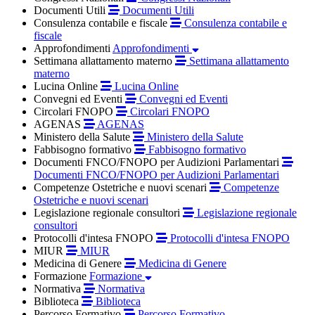
Documenti Utili
Documenti Utili
Consulenza contabile e fiscale
Consulenza contabile e
fiscale
Approfondimenti
Approfondimenti
Settimana allattamento materno
Settimana allattamento
materno
Lucina Online
Lucina Online
Convegni ed Eventi
Convegni ed Eventi
Circolari FNOPO
Circolari FNOPO
AGENAS
AGENAS
Ministero della Salute
Ministero della Salute
Fabbisogno formativo
Fabbisogno formativo
Documenti FNCO/FNOPO per Audizioni Parlamentari
Documenti FNCO/FNOPO per Audizioni Parlamentari
Competenze Ostetriche e nuovi scenari
Competenze
Ostetriche e nuovi scenari
Legislazione regionale consultori
Legislazione regionale
consultori
Protocolli d'intesa FNOPO
Protocolli d'intesa FNOPO
MIUR
MIUR
Medicina di Genere
Medicina di Genere
Formazione
Formazione
Normativa
Normativa
Biblioteca
Biblioteca
Percorso Formativo
Percorso Formativo