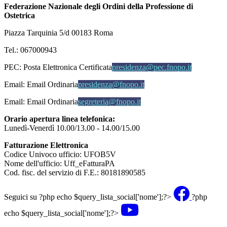
Federazione Nazionale degli Ordini della Professione di
Ostetrica
Piazza Tarquinia 5/d 00183 Roma
Tel.: 067000943
PEC:
Posta Elettronica Certificata
presidenza@pec.fnopo.it
Email:
Email Ordinaria
presidenza@fnopo.it
Email:
Email Ordinaria
segreteria@fnopo.it
Orario apertura linea telefonica:
Lunedì-Venerdì 10.00/13.00 - 14.00/15.00
Fatturazione Elettronica
Codice Univoco ufficio: UFOB5V
Nome dell'ufficio: Uff_eFatturaPA
Cod. fisc. del servizio di F.E.: 80181890585
Seguici su
?php echo $query_lista_social['nome'];?>
?php
echo $query_lista_social['nome'];?>