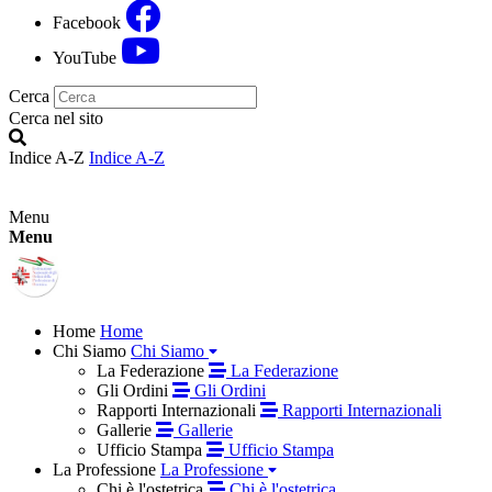
Facebook
YouTube
Cerca
Cerca nel sito
Indice A-Z
Indice A-Z
Menu
Menu
Home
Home
Chi Siamo
Chi Siamo
La Federazione
La Federazione
Gli Ordini
Gli Ordini
Rapporti Internazionali
Rapporti Internazionali
Gallerie
Gallerie
Ufficio Stampa
Ufficio Stampa
La Professione
La Professione
Chi è l'ostetrica
Chi è l'ostetrica