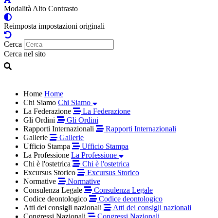
Modalità Alto Contrasto
Reimposta impostazioni originali
Cerca
Cerca nel sito
Home
Home
Chi Siamo
Chi Siamo
La Federazione
La Federazione
Gli Ordini
Gli Ordini
Rapporti Internazionali
Rapporti Internazionali
Gallerie
Gallerie
Ufficio Stampa
Ufficio Stampa
La Professione
La Professione
Chi è l'ostetrica
Chi è l'ostetrica
Excursus Storico
Excursus Storico
Normative
Normative
Consulenza Legale
Consulenza Legale
Codice deontologico
Codice deontologico
Atti dei consigli nazionali
Atti dei consigli nazionali
Congressi Nazionali
Congressi Nazionali