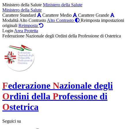
Ministero della Salute
Ministero della Salute
Ministero della Salute
Carattere Standard
Carattere Medio
Carattere Grande
Modalità Alto Contrasto
Alto Contrasto
Reimposta impostazioni
originali
Reimposta
Login
Area Protetta
Federazione Nazionale degli Ordini della Professione di Ostetrica
F
ederazione
N
azionale degli
O
rdini della
P
rofessione di
O
stetrica
Seguici su