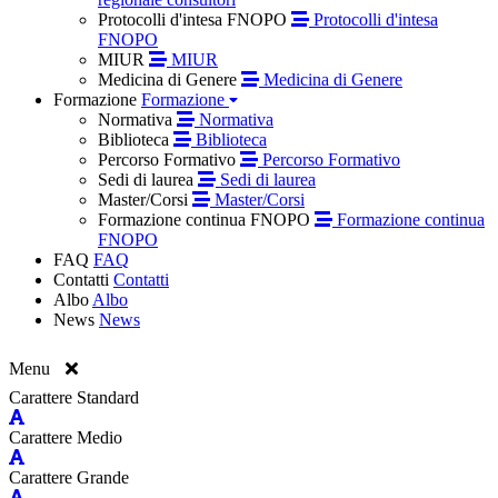
Protocolli d'intesa FNOPO
Protocolli d'intesa
FNOPO
MIUR
MIUR
Medicina di Genere
Medicina di Genere
Formazione
Formazione
Normativa
Normativa
Biblioteca
Biblioteca
Percorso Formativo
Percorso Formativo
Sedi di laurea
Sedi di laurea
Master/Corsi
Master/Corsi
Formazione continua FNOPO
Formazione continua
FNOPO
FAQ
FAQ
Contatti
Contatti
Albo
Albo
News
News
Menu
Carattere Standard
Carattere Medio
Carattere Grande