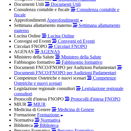
Documenti Utili
Documenti Utili
Consulenza contabile e fiscale
Consulenza contabile e
fiscale
Approfondimenti
Approfondimenti
Settimana allattamento materno
Settimana allattamento
materno
Lucina Online
Lucina Online
Convegni ed Eventi
Convegni ed Eventi
Circolari FNOPO
Circolari FNOPO
AGENAS
AGENAS
Ministero della Salute
Ministero della Salute
Fabbisogno formativo
Fabbisogno formativo
Documenti FNCO/FNOPO per Audizioni Parlamentari
Documenti FNCO/FNOPO per Audizioni Parlamentari
Competenze Ostetriche e nuovi scenari
Competenze
Ostetriche e nuovi scenari
Legislazione regionale consultori
Legislazione regionale
consultori
Protocolli d'intesa FNOPO
Protocolli d'intesa FNOPO
MIUR
MIUR
Medicina di Genere
Medicina di Genere
Formazione
Formazione
Normativa
Normativa
Biblioteca
Biblioteca
Percorso Formativo
Percorso Formativo