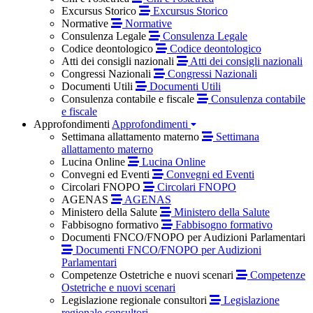
Excursus Storico
Excursus Storico
Normative
Normative
Consulenza Legale
Consulenza Legale
Codice deontologico
Codice deontologico
Atti dei consigli nazionali
Atti dei consigli nazionali
Congressi Nazionali
Congressi Nazionali
Documenti Utili
Documenti Utili
Consulenza contabile e fiscale
Consulenza contabile
e fiscale
Approfondimenti
Approfondimenti
Settimana allattamento materno
Settimana
allattamento materno
Lucina Online
Lucina Online
Convegni ed Eventi
Convegni ed Eventi
Circolari FNOPO
Circolari FNOPO
AGENAS
AGENAS
Ministero della Salute
Ministero della Salute
Fabbisogno formativo
Fabbisogno formativo
Documenti FNCO/FNOPO per Audizioni Parlamentari
Documenti FNCO/FNOPO per Audizioni
Parlamentari
Competenze Ostetriche e nuovi scenari
Competenze
Ostetriche e nuovi scenari
Legislazione regionale consultori
Legislazione
regionale consultori