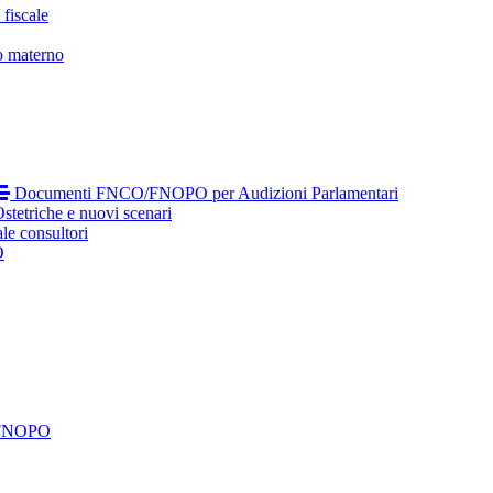
fiscale
o materno
Documenti FNCO/FNOPO per Audizioni Parlamentari
tetriche e nuovi scenari
le consultori
O
 FNOPO