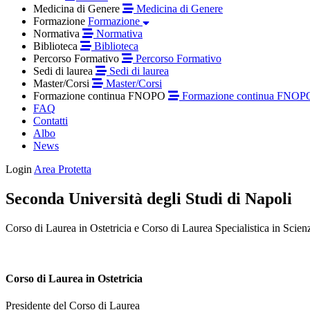
Medicina di Genere
Medicina di Genere
Formazione
Formazione
Normativa
Normativa
Biblioteca
Biblioteca
Percorso Formativo
Percorso Formativo
Sedi di laurea
Sedi di laurea
Master/Corsi
Master/Corsi
Formazione continua FNOPO
Formazione continua FNOP
FAQ
Contatti
Albo
News
Login
Area Protetta
Seconda Università degli Studi di Napoli
Corso di Laurea in Ostetricia e Corso di Laurea Specialistica in Scienz
Corso di Laurea in Ostetricia
Presidente del Corso di Laurea