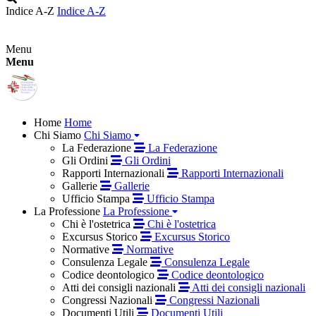
Indice A-Z
Indice A-Z
Menu
Menu
Home
Home
Chi Siamo
Chi Siamo
La Federazione
La Federazione
Gli Ordini
Gli Ordini
Rapporti Internazionali
Rapporti Internazionali
Gallerie
Gallerie
Ufficio Stampa
Ufficio Stampa
La Professione
La Professione
Chi è l'ostetrica
Chi è l'ostetrica
Excursus Storico
Excursus Storico
Normative
Normative
Consulenza Legale
Consulenza Legale
Codice deontologico
Codice deontologico
Atti dei consigli nazionali
Atti dei consigli nazionali
Congressi Nazionali
Congressi Nazionali
Documenti Utili
Documenti Utili