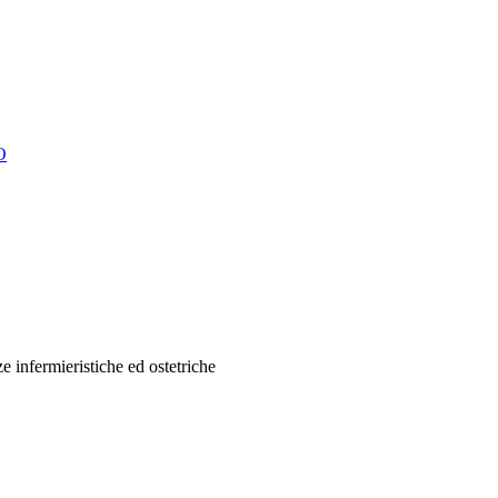
O
e infermieristiche ed ostetriche