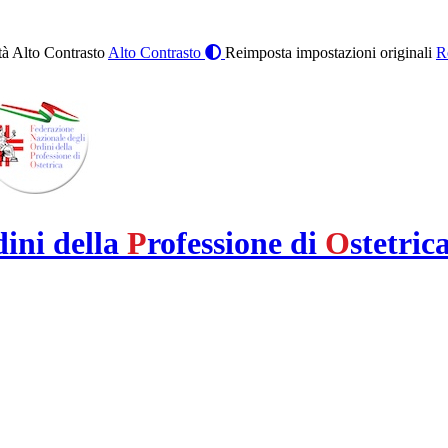
à Alto Contrasto
Alto Contrasto
Reimposta impostazioni originali
R
dini della
P
rofessione di
O
stetric