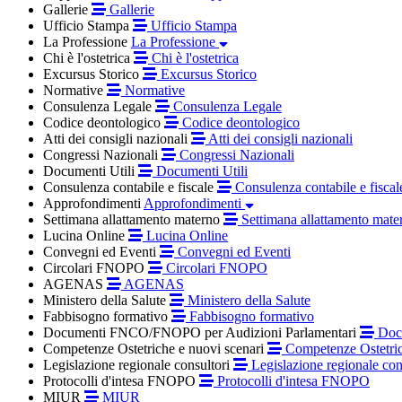
Gallerie
Gallerie
Ufficio Stampa
Ufficio Stampa
La Professione
La Professione
Chi è l'ostetrica
Chi è l'ostetrica
Excursus Storico
Excursus Storico
Normative
Normative
Consulenza Legale
Consulenza Legale
Codice deontologico
Codice deontologico
Atti dei consigli nazionali
Atti dei consigli nazionali
Congressi Nazionali
Congressi Nazionali
Documenti Utili
Documenti Utili
Consulenza contabile e fiscale
Consulenza contabile e fiscal
Approfondimenti
Approfondimenti
Settimana allattamento materno
Settimana allattamento mate
Lucina Online
Lucina Online
Convegni ed Eventi
Convegni ed Eventi
Circolari FNOPO
Circolari FNOPO
AGENAS
AGENAS
Ministero della Salute
Ministero della Salute
Fabbisogno formativo
Fabbisogno formativo
Documenti FNCO/FNOPO per Audizioni Parlamentari
Docu
Competenze Ostetriche e nuovi scenari
Competenze Ostetric
Legislazione regionale consultori
Legislazione regionale con
Protocolli d'intesa FNOPO
Protocolli d'intesa FNOPO
MIUR
MIUR