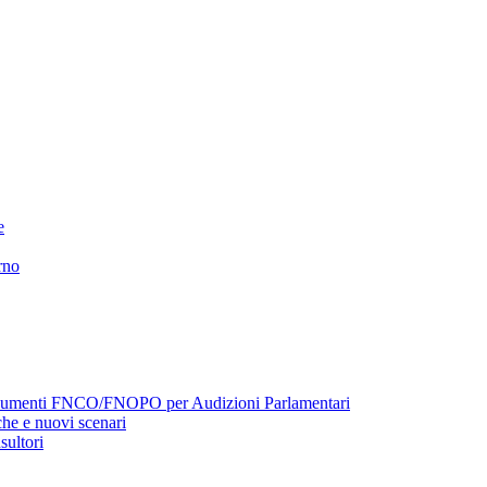
e
rno
menti FNCO/FNOPO per Audizioni Parlamentari
he e nuovi scenari
sultori