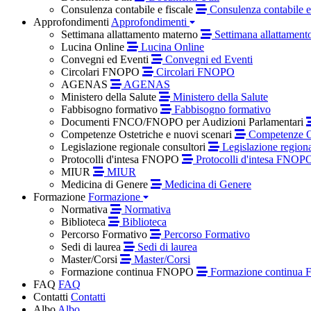
Consulenza contabile e fiscale
Consulenza contabile e 
Approfondimenti
Approfondimenti
Settimana allattamento materno
Settimana allattament
Lucina Online
Lucina Online
Convegni ed Eventi
Convegni ed Eventi
Circolari FNOPO
Circolari FNOPO
AGENAS
AGENAS
Ministero della Salute
Ministero della Salute
Fabbisogno formativo
Fabbisogno formativo
Documenti FNCO/FNOPO per Audizioni Parlamentari
Competenze Ostetriche e nuovi scenari
Competenze Os
Legislazione regionale consultori
Legislazione regiona
Protocolli d'intesa FNOPO
Protocolli d'intesa FNOP
MIUR
MIUR
Medicina di Genere
Medicina di Genere
Formazione
Formazione
Normativa
Normativa
Biblioteca
Biblioteca
Percorso Formativo
Percorso Formativo
Sedi di laurea
Sedi di laurea
Master/Corsi
Master/Corsi
Formazione continua FNOPO
Formazione continua
FAQ
FAQ
Contatti
Contatti
Albo
Albo