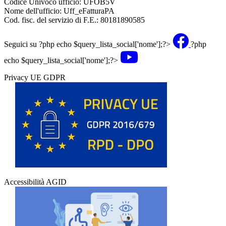
Codice Univoco ufficio: UFOB5V
Nome dell'ufficio: Uff_eFatturaPA
Cod. fisc. del servizio di F.E.: 80181890585
Seguici su
?php echo $query_lista_social['nome'];?>
?php
echo $query_lista_social['nome'];?>
Privacy UE GDPR
Accessibilità AGID