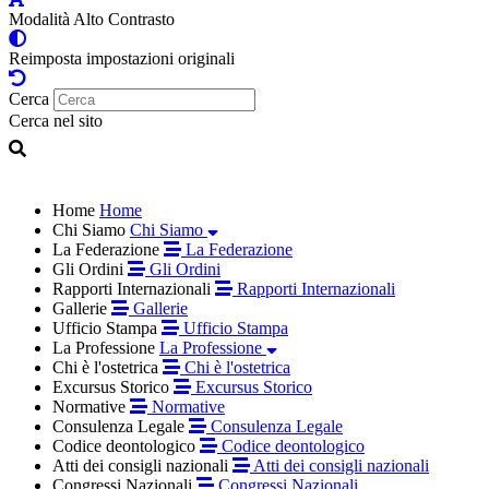
Modalità Alto Contrasto
Reimposta impostazioni originali
Cerca
Cerca nel sito
Home
Home
Chi Siamo
Chi Siamo
La Federazione
La Federazione
Gli Ordini
Gli Ordini
Rapporti Internazionali
Rapporti Internazionali
Gallerie
Gallerie
Ufficio Stampa
Ufficio Stampa
La Professione
La Professione
Chi è l'ostetrica
Chi è l'ostetrica
Excursus Storico
Excursus Storico
Normative
Normative
Consulenza Legale
Consulenza Legale
Codice deontologico
Codice deontologico
Atti dei consigli nazionali
Atti dei consigli nazionali
Congressi Nazionali
Congressi Nazionali