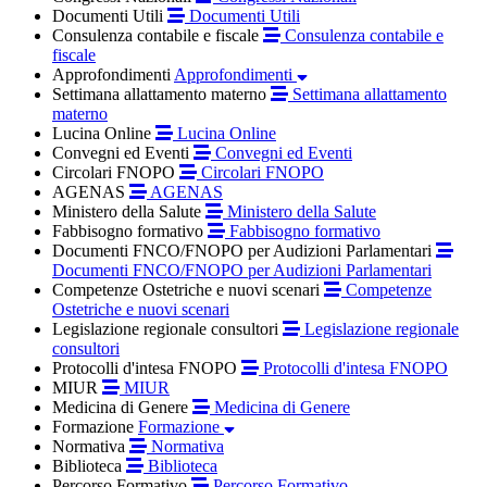
Documenti Utili
Documenti Utili
Consulenza contabile e fiscale
Consulenza contabile e
fiscale
Approfondimenti
Approfondimenti
Settimana allattamento materno
Settimana allattamento
materno
Lucina Online
Lucina Online
Convegni ed Eventi
Convegni ed Eventi
Circolari FNOPO
Circolari FNOPO
AGENAS
AGENAS
Ministero della Salute
Ministero della Salute
Fabbisogno formativo
Fabbisogno formativo
Documenti FNCO/FNOPO per Audizioni Parlamentari
Documenti FNCO/FNOPO per Audizioni Parlamentari
Competenze Ostetriche e nuovi scenari
Competenze
Ostetriche e nuovi scenari
Legislazione regionale consultori
Legislazione regionale
consultori
Protocolli d'intesa FNOPO
Protocolli d'intesa FNOPO
MIUR
MIUR
Medicina di Genere
Medicina di Genere
Formazione
Formazione
Normativa
Normativa
Biblioteca
Biblioteca
Percorso Formativo
Percorso Formativo