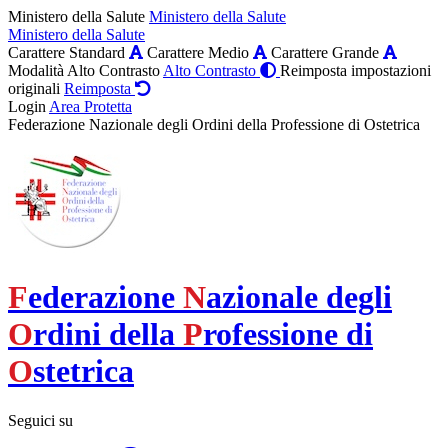
Ministero della Salute
Ministero della Salute
Ministero della Salute
Carattere Standard
Carattere Medio
Carattere Grande
Modalità Alto Contrasto
Alto Contrasto
Reimposta impostazioni
originali
Reimposta
Login
Area Protetta
Federazione Nazionale degli Ordini della Professione di Ostetrica
F
ederazione
N
azionale degli
O
rdini della
P
rofessione di
O
stetrica
Seguici su