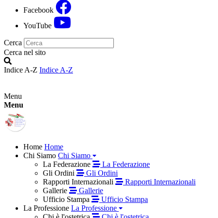
Facebook
YouTube
Cerca
Cerca nel sito
Indice A-Z
Indice A-Z
Menu
Menu
Home
Home
Chi Siamo
Chi Siamo
La Federazione
La Federazione
Gli Ordini
Gli Ordini
Rapporti Internazionali
Rapporti Internazionali
Gallerie
Gallerie
Ufficio Stampa
Ufficio Stampa
La Professione
La Professione
Chi è l'ostetrica
Chi è l'ostetrica