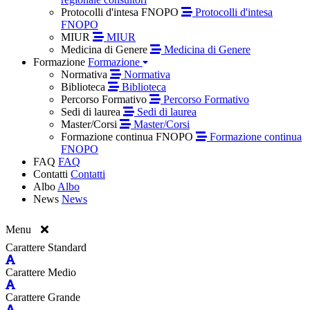
Protocolli d'intesa FNOPO
Protocolli d'intesa
FNOPO
MIUR
MIUR
Medicina di Genere
Medicina di Genere
Formazione
Formazione
Normativa
Normativa
Biblioteca
Biblioteca
Percorso Formativo
Percorso Formativo
Sedi di laurea
Sedi di laurea
Master/Corsi
Master/Corsi
Formazione continua FNOPO
Formazione continua
FNOPO
FAQ
FAQ
Contatti
Contatti
Albo
Albo
News
News
Menu
Carattere Standard
Carattere Medio
Carattere Grande