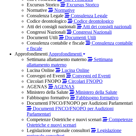
Excursus Storico
Excursus Storico
Normative
Normative
Consulenza Legale
Consulenza Legale
Codice deontologico
Codice deontologico
Atti dei consigli nazionali
Atti dei consigli nazionali
Congressi Nazionali
Congressi Nazionali
Documenti Utili
Documenti Utili
Consulenza contabile e fiscale
Consulenza contabile
e fiscale
Approfondimenti
Approfondimenti
Settimana allattamento materno
Settimana
allattamento materno
Lucina Online
Lucina Online
Convegni ed Eventi
Convegni ed Eventi
Circolari FNOPO
Circolari FNOPO
AGENAS
AGENAS
Ministero della Salute
Ministero della Salute
Fabbisogno formativo
Fabbisogno formativo
Documenti FNCO/FNOPO per Audizioni Parlamentari
Documenti FNCO/FNOPO per Audizioni
Parlamentari
Competenze Ostetriche e nuovi scenari
Competenze
Ostetriche e nuovi scenari
Legislazione regionale consultori
Legislazione
regionale consultori