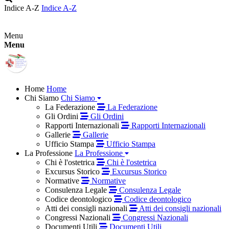
Indice A-Z
Indice A-Z
Menu
Menu
Home
Home
Chi Siamo
Chi Siamo
La Federazione
La Federazione
Gli Ordini
Gli Ordini
Rapporti Internazionali
Rapporti Internazionali
Gallerie
Gallerie
Ufficio Stampa
Ufficio Stampa
La Professione
La Professione
Chi è l'ostetrica
Chi è l'ostetrica
Excursus Storico
Excursus Storico
Normative
Normative
Consulenza Legale
Consulenza Legale
Codice deontologico
Codice deontologico
Atti dei consigli nazionali
Atti dei consigli nazionali
Congressi Nazionali
Congressi Nazionali
Documenti Utili
Documenti Utili