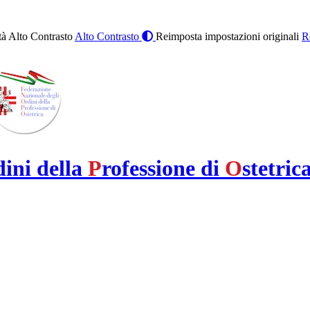
à Alto Contrasto
Alto Contrasto
Reimposta impostazioni originali
R
dini della
P
rofessione di
O
stetric