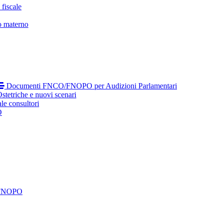
fiscale
o materno
Documenti FNCO/FNOPO per Audizioni Parlamentari
tetriche e nuovi scenari
le consultori
O
 FNOPO