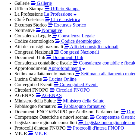
Gallerie
Gallerie
Ufficio Stampa
Ufficio Stampa
La Professione
La Professione
Chi è l'ostetrica
Chi è l'ostetrica
Excursus Storico
Excursus Storico
Normative
Normative
Consulenza Legale
Consulenza Legale
Codice deontologico
Codice deontologico
Atti dei consigli nazionali
Atti dei consigli nazionali
Congressi Nazionali
Congressi Nazionali
Documenti Utili
Documenti Utili
Consulenza contabile e fiscale
Consulenza contabile e fiscal
Approfondimenti
Approfondimenti
Settimana allattamento materno
Settimana allattamento mate
Lucina Online
Lucina Online
Convegni ed Eventi
Convegni ed Eventi
Circolari FNOPO
Circolari FNOPO
AGENAS
AGENAS
Ministero della Salute
Ministero della Salute
Fabbisogno formativo
Fabbisogno formativo
Documenti FNCO/FNOPO per Audizioni Parlamentari
Docu
Competenze Ostetriche e nuovi scenari
Competenze Ostetric
Legislazione regionale consultori
Legislazione regionale con
Protocolli d'intesa FNOPO
Protocolli d'intesa FNOPO
MIUR
MIUR