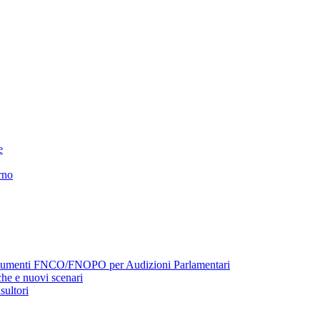
e
rno
menti FNCO/FNOPO per Audizioni Parlamentari
he e nuovi scenari
sultori