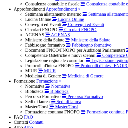
Consulenza contabile e fiscale
Consulenza contabile e 
Approfondimenti
Approfondimenti
Settimana allattamento materno
Settimana allattament
Lucina Online
Lucina Online
Convegni ed Eventi
Convegni ed Eventi
Circolari FNOPO
Circolari FNOPO
AGENAS
AGENAS
Ministero della Salute
Ministero della Salute
Fabbisogno formativo
Fabbisogno formativo
Documenti FNCO/FNOPO per Audizioni Parlamentari
Competenze Ostetriche e nuovi scenari
Competenze Os
Legislazione regionale consultori
Legislazione regiona
Protocolli d'intesa FNOPO
Protocolli d'intesa FNOP
MIUR
MIUR
Medicina di Genere
Medicina di Genere
Formazione
Formazione
Normativa
Normativa
Biblioteca
Biblioteca
Percorso Formativo
Percorso Formativo
Sedi di laurea
Sedi di laurea
Master/Corsi
Master/Corsi
Formazione continua FNOPO
Formazione continua
FAQ
FAQ
Contatti
Contatti
Albo
Albo