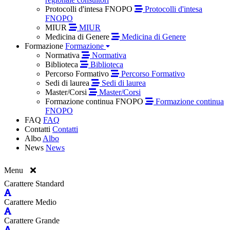
Protocolli d'intesa FNOPO
Protocolli d'intesa
FNOPO
MIUR
MIUR
Medicina di Genere
Medicina di Genere
Formazione
Formazione
Normativa
Normativa
Biblioteca
Biblioteca
Percorso Formativo
Percorso Formativo
Sedi di laurea
Sedi di laurea
Master/Corsi
Master/Corsi
Formazione continua FNOPO
Formazione continua
FNOPO
FAQ
FAQ
Contatti
Contatti
Albo
Albo
News
News
Menu
Carattere Standard
Carattere Medio
Carattere Grande