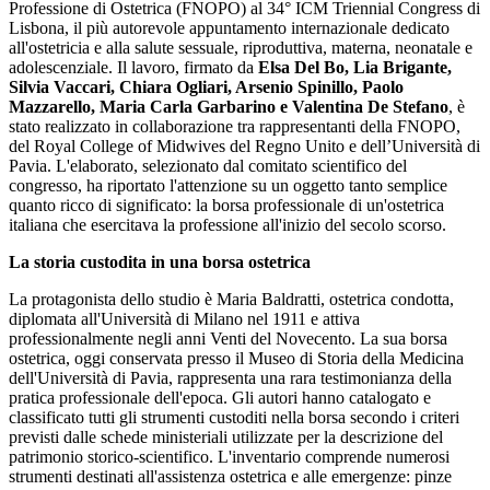
Professione di Ostetrica (FNOPO) al 34° ICM Triennial Congress di
Lisbona, il più autorevole appuntamento internazionale dedicato
all'ostetricia e alla salute sessuale, riproduttiva, materna, neonatale e
adolescenziale. Il lavoro, firmato da
Elsa Del Bo, Lia Brigante,
Silvia Vaccari, Chiara Ogliari, Arsenio Spinillo, Paolo
Mazzarello, Maria Carla Garbarino e Valentina De Stefano
, è
stato realizzato in collaborazione tra rappresentanti della FNOPO,
del Royal College of Midwives del Regno Unito e dell’Università di
Pavia. L'elaborato, selezionato dal comitato scientifico del
congresso, ha riportato l'attenzione su un oggetto tanto semplice
quanto ricco di significato: la borsa professionale di un'ostetrica
italiana che esercitava la professione all'inizio del secolo scorso.
La storia custodita in una borsa ostetrica
La protagonista dello studio è Maria Baldratti, ostetrica condotta,
diplomata all'Università di Milano nel 1911 e attiva
professionalmente negli anni Venti del Novecento. La sua borsa
ostetrica, oggi conservata presso il Museo di Storia della Medicina
dell'Università di Pavia, rappresenta una rara testimonianza della
pratica professionale dell'epoca. Gli autori hanno catalogato e
classificato tutti gli strumenti custoditi nella borsa secondo i criteri
previsti dalle schede ministeriali utilizzate per la descrizione del
patrimonio storico-scientifico. L'inventario comprende numerosi
strumenti destinati all'assistenza ostetrica e alle emergenze: pinze