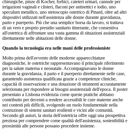
chirurgiche, pinze di Kocher, forbici, cateteri urinari, cannule per
irrigazioni vaginali e clisteri, flaconi per antisettici e iodio, uno
speculum metallico, uno stetoscopio ostetrico di Pinard, oltre ad altri
dispositivi utilizzati nell'assistenza alle donne durante gravidanza,
parto e puerperio. Più che una semplice borsa da lavoro, si trattava
di un vero e proprio presidio sanitario itinerante, che consentiva
all'ostetrica di affrontare una vasta gamma di situazioni assistenziali
direttamente nelle abitazioni delle donne.
Quando la tecnologia era nelle mani delle professioniste
Molto prima dell'avvento delle moderne apparecchiature
diagnostiche, le ostetriche rappresentavano il principale riferimento
per la salute materna e neonatale. Accompagnavano le donne
durante la gravidanza, il parto e il puerperio direttamente nelle case,
garantendo assistenza qualificata grazie a competenze cliniche,
capacità di osservazione e una dotazione di strumenti accuratamente
selezionata per rispondere ai bisogni assistenziali dell'epoca. Il poster
presentato a Lisbona evidenzia come queste pratiche abbiano
contribuito per decenni a rendere accessibili le cure materne anche
nei contesti più difficili, svolgendo un ruolo fondamentale nella
costruzione di sistemi sanitari resilienti e vicini alle comunità.
Secondo gli autori, la storia dell'ostetricia offre oggi una prospettiva
preziosa per comprendere come qualità dell'assistenza, sostenibilità e
prossimità alle persone possano procedere insieme.