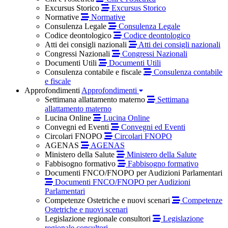
Excursus Storico
Excursus Storico
Normative
Normative
Consulenza Legale
Consulenza Legale
Codice deontologico
Codice deontologico
Atti dei consigli nazionali
Atti dei consigli nazionali
Congressi Nazionali
Congressi Nazionali
Documenti Utili
Documenti Utili
Consulenza contabile e fiscale
Consulenza contabile
e fiscale
Approfondimenti
Approfondimenti
Settimana allattamento materno
Settimana
allattamento materno
Lucina Online
Lucina Online
Convegni ed Eventi
Convegni ed Eventi
Circolari FNOPO
Circolari FNOPO
AGENAS
AGENAS
Ministero della Salute
Ministero della Salute
Fabbisogno formativo
Fabbisogno formativo
Documenti FNCO/FNOPO per Audizioni Parlamentari
Documenti FNCO/FNOPO per Audizioni
Parlamentari
Competenze Ostetriche e nuovi scenari
Competenze
Ostetriche e nuovi scenari
Legislazione regionale consultori
Legislazione
regionale consultori