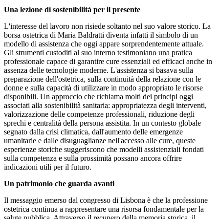
Una lezione di sostenibilità per il presente
L'interesse del lavoro non risiede soltanto nel suo valore storico. La
borsa ostetrica di Maria Baldratti diventa infatti il simbolo di un
modello di assistenza che oggi appare sorprendentemente attuale.
Gli strumenti custoditi al suo interno testimoniano una pratica
professionale capace di garantire cure essenziali ed efficaci anche in
assenza delle tecnologie moderne. L'assistenza si basava sulla
preparazione dell'ostetrica, sulla continuità della relazione con le
donne e sulla capacità di utilizzare in modo appropriato le risorse
disponibili. Un approccio che richiama molti dei principi oggi
associati alla sostenibilità sanitaria: appropriatezza degli interventi,
valorizzazione delle competenze professionali, riduzione degli
sprechi e centralità della persona assistita. In un contesto globale
segnato dalla crisi climatica, dall'aumento delle emergenze
umanitarie e dalle disuguaglianze nell'accesso alle cure, queste
esperienze storiche suggeriscono che modelli assistenziali fondati
sulla competenza e sulla prossimità possano ancora offrire
indicazioni utili per il futuro.
Un patrimonio che guarda avanti
Il messaggio emerso dal congresso di Lisbona è che la professione
ostetrica continua a rappresentare una risorsa fondamentale per la
salute pubblica. Attraverso il recupero della memoria storica, il