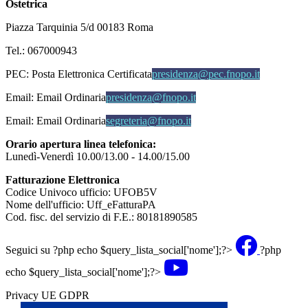
Ostetrica
Piazza Tarquinia 5/d 00183 Roma
Tel.: 067000943
PEC:
Posta Elettronica Certificata
presidenza@pec.fnopo.it
Email:
Email Ordinaria
presidenza@fnopo.it
Email:
Email Ordinaria
segreteria@fnopo.it
Orario apertura linea telefonica:
Lunedì-Venerdì 10.00/13.00 - 14.00/15.00
Fatturazione Elettronica
Codice Univoco ufficio: UFOB5V
Nome dell'ufficio: Uff_eFatturaPA
Cod. fisc. del servizio di F.E.: 80181890585
Seguici su
?php echo $query_lista_social['nome'];?>
?php
echo $query_lista_social['nome'];?>
Privacy UE GDPR