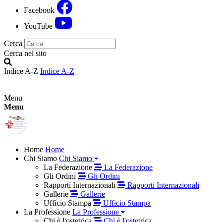
Facebook
YouTube
Cerca
Cerca nel sito
Indice A-Z
Indice A-Z
Menu
Menu
Home
Home
Chi Siamo
Chi Siamo
La Federazione
La Federazione
Gli Ordini
Gli Ordini
Rapporti Internazionali
Rapporti Internazionali
Gallerie
Gallerie
Ufficio Stampa
Ufficio Stampa
La Professione
La Professione
Chi è l'ostetrica
Chi è l'ostetrica