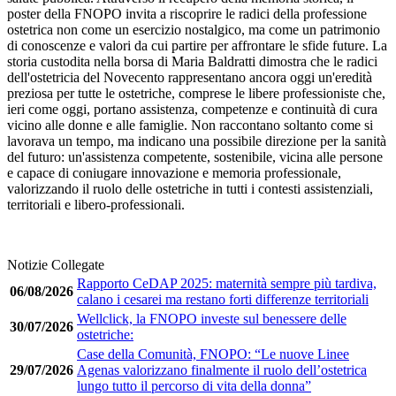
poster della FNOPO invita a riscoprire le radici della professione
ostetrica non come un esercizio nostalgico, ma come un patrimonio
di conoscenze e valori da cui partire per affrontare le sfide future. La
storia custodita nella borsa di Maria Baldratti dimostra che le radici
dell'ostetricia del Novecento rappresentano ancora oggi un'eredità
preziosa per tutte le ostetriche, comprese le libere professioniste che,
ieri come oggi, portano assistenza, competenze e continuità di cura
vicino alle donne e alle famiglie. Non raccontano soltanto come si
lavorava un tempo, ma indicano una possibile direzione per la sanità
del futuro: un'assistenza competente, sostenibile, vicina alle persone
e capace di coniugare innovazione e memoria professionale,
valorizzando il ruolo delle ostetriche in tutti i contesti assistenziali,
territoriali e libero-professionali.
Notizie Collegate
Rapporto CeDAP 2025: maternità sempre più tardiva,
06/08/2026
calano i cesarei ma restano forti differenze territoriali
Wellclick, la FNOPO investe sul benessere delle
30/07/2026
ostetriche:
Case della Comunità, FNOPO: “Le nuove Linee
29/07/2026
Agenas valorizzano finalmente il ruolo dell’ostetrica
lungo tutto il percorso di vita della donna”