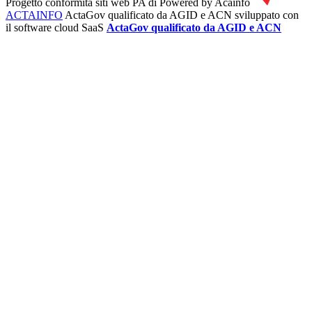
Progetto conformità siti web PA di
Powered by Acainfo
ACTAINFO
ActaGov qualificato da AGID e ACN
sviluppato con
il software cloud SaaS
ActaGov qualificato da AGID e ACN