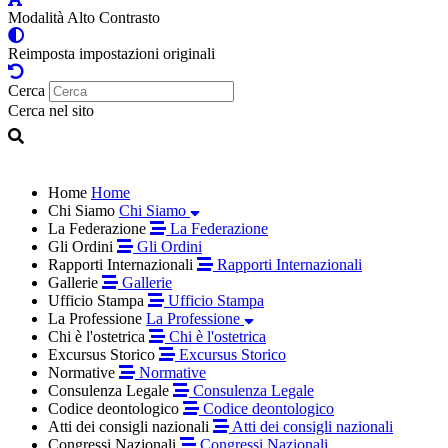
Modalità Alto Contrasto
Reimposta impostazioni originali
Cerca
Cerca nel sito
Home
Home
Chi Siamo
Chi Siamo
La Federazione
La Federazione
Gli Ordini
Gli Ordini
Rapporti Internazionali
Rapporti Internazionali
Gallerie
Gallerie
Ufficio Stampa
Ufficio Stampa
La Professione
La Professione
Chi è l'ostetrica
Chi è l'ostetrica
Excursus Storico
Excursus Storico
Normative
Normative
Consulenza Legale
Consulenza Legale
Codice deontologico
Codice deontologico
Atti dei consigli nazionali
Atti dei consigli nazionali
Congressi Nazionali
Congressi Nazionali