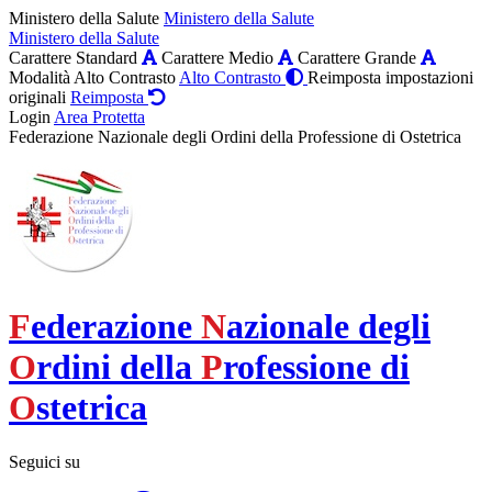
Ministero della Salute
Ministero della Salute
Ministero della Salute
Carattere Standard
Carattere Medio
Carattere Grande
Modalità Alto Contrasto
Alto Contrasto
Reimposta impostazioni
originali
Reimposta
Login
Area Protetta
Federazione Nazionale degli Ordini della Professione di Ostetrica
F
ederazione
N
azionale degli
O
rdini della
P
rofessione di
O
stetrica
Seguici su