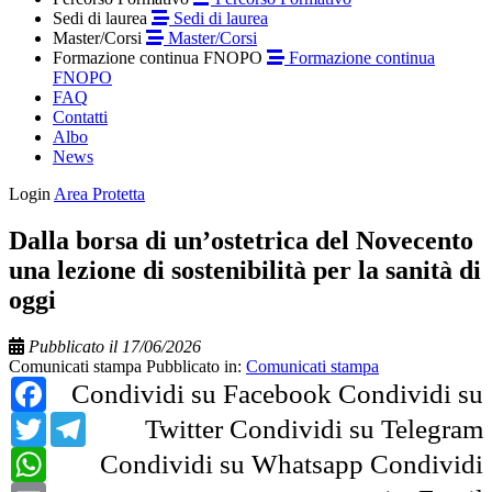
Sedi di laurea
Sedi di laurea
Master/Corsi
Master/Corsi
Formazione continua FNOPO
Formazione continua
FNOPO
FAQ
Contatti
Albo
News
Login
Area Protetta
Dalla borsa di un’ostetrica del Novecento
una lezione di sostenibilità per la sanità di
oggi
Pubblicato il 17/06/2026
Comunicati stampa
Pubblicato in:
Comunicati stampa
Facebook
Condividi su Facebook
Condividi su
Twitter
Telegram
Twitter
Condividi su Telegram
WhatsApp
Condividi su Whatsapp
Condividi
Email