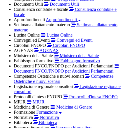
Documenti Utili
Documenti Utili
Consulenza contabile e fiscale
Consulenza contabile e
fiscale
Approfondimenti
Approfondimenti
Settimana allattamento materno
Settimana allattamento
materno
Lucina Online
Lucina Online
Convegni ed Eventi
Convegni ed Eventi
Circolari FNOPO
Circolari FNOPO
AGENAS
AGENAS
Ministero della Salute
Ministero della Salute
Fabbisogno formativo
Fabbisogno formativo
Documenti FNCO/FNOPO per Audizioni Parlamentari
Documenti FNCO/FNOPO per Audizioni Parlamentari
Competenze Ostetriche e nuovi scenari
Competenze
Ostetriche e nuovi scenari
Legislazione regionale consultori
Legislazione regionale
consultori
Protocolli d'intesa FNOPO
Protocolli d'intesa FNOPO
MIUR
MIUR
Medicina di Genere
Medicina di Genere
Formazione
Formazione
Normativa
Normativa
Biblioteca
Biblioteca
Percorso Formativo
Percorso Formativo