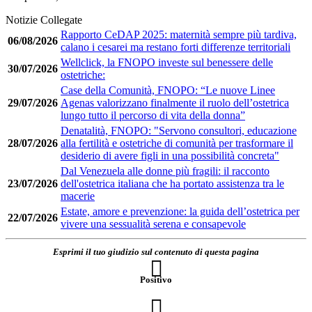
Notizie Collegate
Rapporto CeDAP 2025: maternità sempre più tardiva,
06/08/2026
calano i cesarei ma restano forti differenze territoriali
Wellclick, la FNOPO investe sul benessere delle
30/07/2026
ostetriche:
Case della Comunità, FNOPO: “Le nuove Linee
29/07/2026
Agenas valorizzano finalmente il ruolo dell’ostetrica
lungo tutto il percorso di vita della donna”
Denatalità, FNOPO: "Servono consultori, educazione
28/07/2026
alla fertilità e ostetriche di comunità per trasformare il
desiderio di avere figli in una possibilità concreta"
Dal Venezuela alle donne più fragili: il racconto
23/07/2026
dell'ostetrica italiana che ha portato assistenza tra le
macerie
Estate, amore e prevenzione: la guida dell’ostetrica per
22/07/2026
vivere una sessualità serena e consapevole
Esprimi il tuo giudizio sul contenuto di questa pagina
Positivo