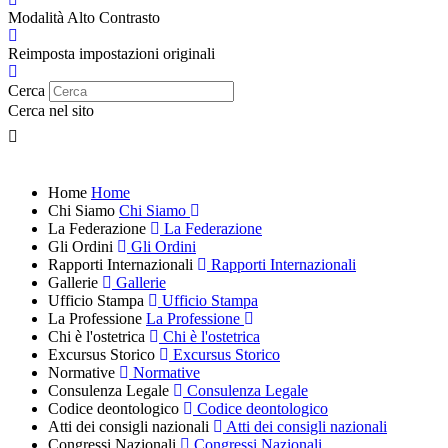
Modalità Alto Contrasto
Reimposta impostazioni originali
Cerca
Cerca nel sito
Home
Home
Chi Siamo
Chi Siamo
La Federazione
La Federazione
Gli Ordini
Gli Ordini
Rapporti Internazionali
Rapporti Internazionali
Gallerie
Gallerie
Ufficio Stampa
Ufficio Stampa
La Professione
La Professione
Chi è l'ostetrica
Chi è l'ostetrica
Excursus Storico
Excursus Storico
Normative
Normative
Consulenza Legale
Consulenza Legale
Codice deontologico
Codice deontologico
Atti dei consigli nazionali
Atti dei consigli nazionali
Congressi Nazionali
Congressi Nazionali