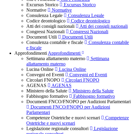
Excursus Storico
Excursus Storico
Normative
Normative
Consulenza Legale
Consulenza Legale
Codice deontologico
Codice deontologico
Atti dei consigli nazionali
Atti dei consigli nazionali
Congressi Nazionali
Congressi Nazionali
Documenti Utili
Documenti Utili
Consulenza contabile e fiscale
Consulenza contabile
e fiscale
Approfondimenti
Approfondimenti
Settimana allattamento materno
Settimana
allattamento materno
Lucina Online
Lucina Online
Convegni ed Eventi
Convegni ed Eventi
Circolari FNOPO
Circolari FNOPO
AGENAS
AGENAS
Ministero della Salute
Ministero della Salute
Fabbisogno formativo
Fabbisogno formativo
Documenti FNCO/FNOPO per Audizioni Parlamentari
Documenti FNCO/FNOPO per Audizioni
Parlamentari
Competenze Ostetriche e nuovi scenari
Competenze
Ostetriche e nuovi scenari
Legislazione regionale consultori
Legislazione
regionale consultori