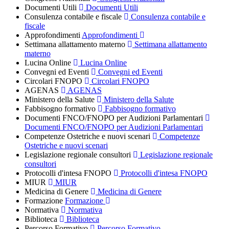
Documenti Utili
Documenti Utili
Consulenza contabile e fiscale
Consulenza contabile e
fiscale
Approfondimenti
Approfondimenti
Settimana allattamento materno
Settimana allattamento
materno
Lucina Online
Lucina Online
Convegni ed Eventi
Convegni ed Eventi
Circolari FNOPO
Circolari FNOPO
AGENAS
AGENAS
Ministero della Salute
Ministero della Salute
Fabbisogno formativo
Fabbisogno formativo
Documenti FNCO/FNOPO per Audizioni Parlamentari
Documenti FNCO/FNOPO per Audizioni Parlamentari
Competenze Ostetriche e nuovi scenari
Competenze
Ostetriche e nuovi scenari
Legislazione regionale consultori
Legislazione regionale
consultori
Protocolli d'intesa FNOPO
Protocolli d'intesa FNOPO
MIUR
MIUR
Medicina di Genere
Medicina di Genere
Formazione
Formazione
Normativa
Normativa
Biblioteca
Biblioteca
Percorso Formativo
Percorso Formativo