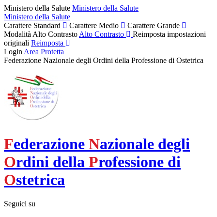
Ministero della Salute
Ministero della Salute
Ministero della Salute
Carattere Standard
Carattere Medio
Carattere Grande
Modalità Alto Contrasto
Alto Contrasto
Reimposta impostazioni
originali
Reimposta
Login
Area Protetta
Federazione Nazionale degli Ordini della Professione di Ostetrica
F
ederazione
N
azionale degli
O
rdini della
P
rofessione di
O
stetrica
Seguici su