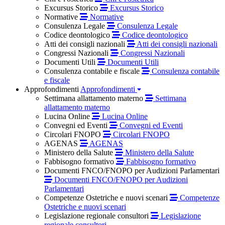
Excursus Storico
Excursus Storico
Normative
Normative
Consulenza Legale
Consulenza Legale
Codice deontologico
Codice deontologico
Atti dei consigli nazionali
Atti dei consigli nazionali
Congressi Nazionali
Congressi Nazionali
Documenti Utili
Documenti Utili
Consulenza contabile e fiscale
Consulenza contabile
e fiscale
Approfondimenti
Approfondimenti
Settimana allattamento materno
Settimana
allattamento materno
Lucina Online
Lucina Online
Convegni ed Eventi
Convegni ed Eventi
Circolari FNOPO
Circolari FNOPO
AGENAS
AGENAS
Ministero della Salute
Ministero della Salute
Fabbisogno formativo
Fabbisogno formativo
Documenti FNCO/FNOPO per Audizioni Parlamentari
Documenti FNCO/FNOPO per Audizioni
Parlamentari
Competenze Ostetriche e nuovi scenari
Competenze
Ostetriche e nuovi scenari
Legislazione regionale consultori
Legislazione
regionale consultori