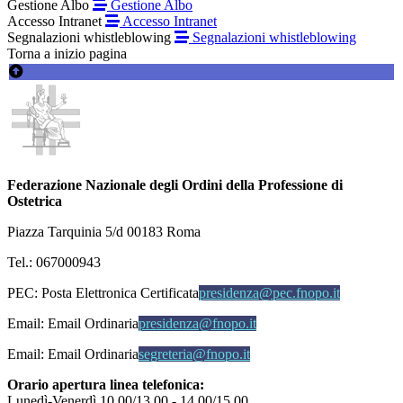
Gestione Albo
Gestione Albo
Accesso Intranet
Accesso Intranet
Segnalazioni whistleblowing
Segnalazioni whistleblowing
Torna a inizio pagina
Federazione Nazionale degli Ordini della Professione di
Ostetrica
Piazza Tarquinia 5/d 00183 Roma
Tel.: 067000943
PEC:
Posta Elettronica Certificata
presidenza@pec.fnopo.it
Email:
Email Ordinaria
presidenza@fnopo.it
Email:
Email Ordinaria
segreteria@fnopo.it
Orario apertura linea telefonica:
Lunedì-Venerdì 10.00/13.00 - 14.00/15.00