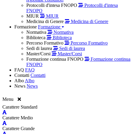
Protocolli d'intesa FNOPO
Protocolli d'intesa
FNOPO
MIUR
MIUR
Medicina di Genere
Medicina di Genere
Formazione
Formazione
Normativa
Normativa
Biblioteca
Biblioteca
Percorso Formativo
Percorso Formativo
Sedi di laurea
Sedi di laurea
Master/Corsi
Master/Corsi
Formazione continua FNOPO
Formazione continua
FNOPO
FAQ
FAQ
Contatti
Contatti
Albo
Albo
News
News
Menu
Carattere Standard
Carattere Medio
Carattere Grande