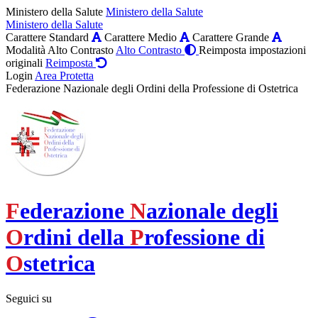
Ministero della Salute
Ministero della Salute
Ministero della Salute
Carattere Standard
Carattere Medio
Carattere Grande
Modalità Alto Contrasto
Alto Contrasto
Reimposta impostazioni
originali
Reimposta
Login
Area Protetta
Federazione Nazionale degli Ordini della Professione di Ostetrica
F
ederazione
N
azionale degli
O
rdini della
P
rofessione di
O
stetrica
Seguici su