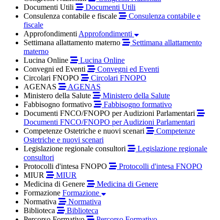
Documenti Utili
Documenti Utili
Consulenza contabile e fiscale
Consulenza contabile e
fiscale
Approfondimenti
Approfondimenti
Settimana allattamento materno
Settimana allattamento
materno
Lucina Online
Lucina Online
Convegni ed Eventi
Convegni ed Eventi
Circolari FNOPO
Circolari FNOPO
AGENAS
AGENAS
Ministero della Salute
Ministero della Salute
Fabbisogno formativo
Fabbisogno formativo
Documenti FNCO/FNOPO per Audizioni Parlamentari
Documenti FNCO/FNOPO per Audizioni Parlamentari
Competenze Ostetriche e nuovi scenari
Competenze
Ostetriche e nuovi scenari
Legislazione regionale consultori
Legislazione regionale
consultori
Protocolli d'intesa FNOPO
Protocolli d'intesa FNOPO
MIUR
MIUR
Medicina di Genere
Medicina di Genere
Formazione
Formazione
Normativa
Normativa
Biblioteca
Biblioteca
Percorso Formativo
Percorso Formativo