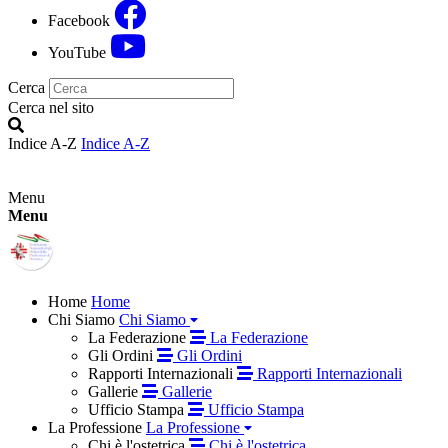
Facebook
YouTube
Cerca
Cerca nel sito
Indice A-Z
Indice A-Z
Menu
Menu
Home
Home
Chi Siamo
Chi Siamo
La Federazione
La Federazione
Gli Ordini
Gli Ordini
Rapporti Internazionali
Rapporti Internazionali
Gallerie
Gallerie
Ufficio Stampa
Ufficio Stampa
La Professione
La Professione
Chi è l'ostetrica
Chi è l'ostetrica