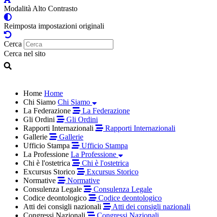
Modalità Alto Contrasto
Reimposta impostazioni originali
Cerca
Cerca nel sito
Home
Home
Chi Siamo
Chi Siamo
La Federazione
La Federazione
Gli Ordini
Gli Ordini
Rapporti Internazionali
Rapporti Internazionali
Gallerie
Gallerie
Ufficio Stampa
Ufficio Stampa
La Professione
La Professione
Chi è l'ostetrica
Chi è l'ostetrica
Excursus Storico
Excursus Storico
Normative
Normative
Consulenza Legale
Consulenza Legale
Codice deontologico
Codice deontologico
Atti dei consigli nazionali
Atti dei consigli nazionali
Congressi Nazionali
Congressi Nazionali