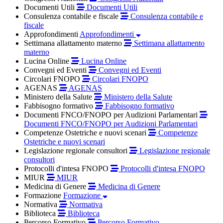
Documenti Utili
Documenti Utili
Consulenza contabile e fiscale
Consulenza contabile e
fiscale
Approfondimenti
Approfondimenti
Settimana allattamento materno
Settimana allattamento
materno
Lucina Online
Lucina Online
Convegni ed Eventi
Convegni ed Eventi
Circolari FNOPO
Circolari FNOPO
AGENAS
AGENAS
Ministero della Salute
Ministero della Salute
Fabbisogno formativo
Fabbisogno formativo
Documenti FNCO/FNOPO per Audizioni Parlamentari
Documenti FNCO/FNOPO per Audizioni Parlamentari
Competenze Ostetriche e nuovi scenari
Competenze
Ostetriche e nuovi scenari
Legislazione regionale consultori
Legislazione regionale
consultori
Protocolli d'intesa FNOPO
Protocolli d'intesa FNOPO
MIUR
MIUR
Medicina di Genere
Medicina di Genere
Formazione
Formazione
Normativa
Normativa
Biblioteca
Biblioteca
Percorso Formativo
Percorso Formativo