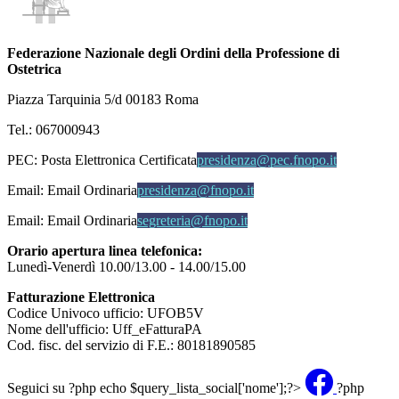
Federazione Nazionale degli Ordini della Professione di
Ostetrica
Piazza Tarquinia 5/d 00183 Roma
Tel.: 067000943
PEC:
Posta Elettronica Certificata
presidenza@pec.fnopo.it
Email:
Email Ordinaria
presidenza@fnopo.it
Email:
Email Ordinaria
segreteria@fnopo.it
Orario apertura linea telefonica:
Lunedì-Venerdì 10.00/13.00 - 14.00/15.00
Fatturazione Elettronica
Codice Univoco ufficio: UFOB5V
Nome dell'ufficio: Uff_eFatturaPA
Cod. fisc. del servizio di F.E.: 80181890585
Seguici su
?php echo $query_lista_social['nome'];?>
?php