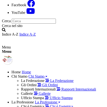
Facebook
YouTube
Cerca
Cerca nel sito
Indice A-Z
Indice A-Z
Menu
Menu
Home
Home
Chi Siamo
Chi Siamo
La Federazione
La Federazione
Gli Ordini
Gli Ordini
Rapporti Internazionali
Rapporti Internazionali
Gallerie
Gallerie
Ufficio Stampa
Ufficio Stampa
La Professione
La Professione
Chi è l'ostetrica
Chi è l'ostetrica