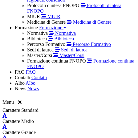
Protocolli d'intesa FNOPO
Protocolli d'intesa
FNOPO
MIUR
MIUR
Medicina di Genere
Medicina di Genere
Formazione
Formazione
Normativa
Normativa
Biblioteca
Biblioteca
Percorso Formativo
Percorso Formativo
Sedi di laurea
Sedi di laurea
Master/Corsi
Master/Corsi
Formazione continua FNOPO
Formazione continua
FNOPO
FAQ
FAQ
Contatti
Contatti
Albo
Albo
News
News
Menu
Carattere Standard
Carattere Medio
Carattere Grande