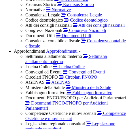
Excursus Storico
Excursus Storico
Normative
Normative
Consulenza Legale
Consulenza Legale
Codice deontologico
Codice deontologico
Atti dei consigli nazionali
Atti dei consigli nazionali
Congressi Nazionali
Congressi Nazionali
Documenti Utili
Documenti Utili
Consulenza contabile e fiscale
Consulenza contabile
e fiscale
Approfondimenti
Approfondimenti
Settimana allattamento materno
Settimana
allattamento materno
Lucina Online
Lucina Online
Convegni ed Eventi
Convegni ed Eventi
Circolari FNOPO
Circolari FNOPO
AGENAS
AGENAS
Ministero della Salute
Ministero della Salute
Fabbisogno formativo
Fabbisogno formativo
Documenti FNCO/FNOPO per Audizioni Parlamentari
Documenti FNCO/FNOPO per Audizioni
Parlamentari
Competenze Ostetriche e nuovi scenari
Competenze
Ostetriche e nuovi scenari
Legislazione regionale consultori
Legislazione
regionale consultori