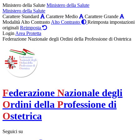
Ministero della Salute
Ministero della Salute
Ministero della Salute
Carattere Standard
Carattere Medio
Carattere Grande
Modalità Alto Contrasto
Alto Contrasto
Reimposta impostazioni
originali
Reimposta
Login
Area Protetta
Federazione Nazionale degli Ordini della Professione di Ostetrica
F
ederazione
N
azionale degli
O
rdini della
P
rofessione di
O
stetrica
Seguici su