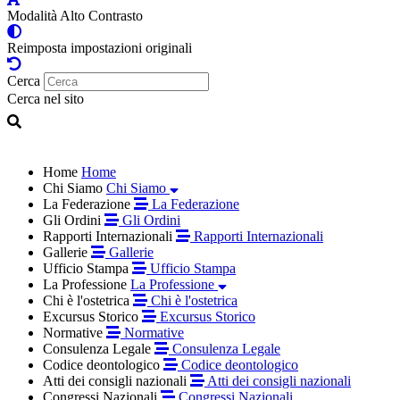
Modalità Alto Contrasto
Reimposta impostazioni originali
Cerca
Cerca nel sito
Home
Home
Chi Siamo
Chi Siamo
La Federazione
La Federazione
Gli Ordini
Gli Ordini
Rapporti Internazionali
Rapporti Internazionali
Gallerie
Gallerie
Ufficio Stampa
Ufficio Stampa
La Professione
La Professione
Chi è l'ostetrica
Chi è l'ostetrica
Excursus Storico
Excursus Storico
Normative
Normative
Consulenza Legale
Consulenza Legale
Codice deontologico
Codice deontologico
Atti dei consigli nazionali
Atti dei consigli nazionali
Congressi Nazionali
Congressi Nazionali