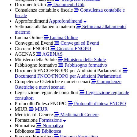
Documenti Utili
Documenti Utili
Consulenza contabile e fiscale
Consulenza contabile e
fiscale
Approfondimenti
Approfondimenti
Settimana allattamento materno
Settimana allattamento
materno
Lucina Online
Lucina Online
Convegni ed Eventi
Convegni ed Eventi
Circolari FNOPO
Circolari FNOPO
AGENAS
AGENAS
Ministero della Salute
Ministero della Salute
Fabbisogno formativo
Fabbisogno formativo
Documenti FNCO/FNOPO per Audizioni Parlamentari
Documenti FNCO/FNOPO per Audizioni Parlamentari
Competenze Ostetriche e nuovi scenari
Competenze
Ostetriche e nuovi scenari
Legislazione regionale consultori
Legislazione regionale
consultori
Protocolli d'intesa FNOPO
Protocolli d'intesa FNOPO
MIUR
MIUR
Medicina di Genere
Medicina di Genere
Formazione
Formazione
Normativa
Normativa
Biblioteca
Biblioteca
Percorso Formativo
Percorso Formativo