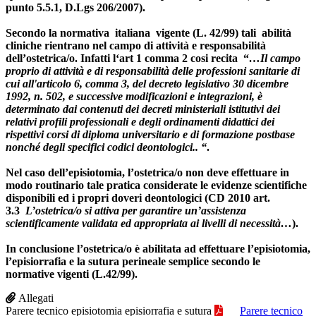
punto 5.5.1, D.Lgs 206/2007).
Secondo la normativa italiana vigente (L. 42/99) tali abilità
cliniche rientrano nel campo di attività e responsabilità
dell’ostetrica/o. Infatti l‘art 1 comma 2 cosi recita “
…Il campo
proprio di attività e di responsabilità delle professioni sanitarie di
cui all'articolo 6, comma 3, del decreto legislativo 30 dicembre
1992, n. 502, e successive modificazioni e integrazioni, è
determinato dai contenuti dei decreti ministeriali istitutivi dei
relativi profili professionali e degli ordinamenti didattici dei
rispettivi corsi di diploma universitario e di formazione postbase
nonché degli specifici codici deontologici.. “
.
Nel caso dell’episiotomia, l’ostetrica/o non deve effettuare in
modo routinario tale pratica considerate le evidenze scientifiche
disponibili ed i propri doveri deontologici (CD 2010 art.
3.3
L’ostetrica/o si attiva per garantire un’assistenza
scientificamente validata ed appropriata ai livelli di necessità…
).
In conclusione l’ostetrica/o è abilitata ad effettuare l’episiotomia,
l’episiorrafia e la sutura perineale semplice secondo le
normative vigenti (L.42/99).
Allegati
Parere tecnico episiotomia episiorrafia e sutura
Parere tecnico