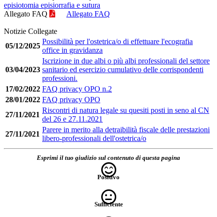
episiotomia episiorrafia e sutura
Allegato FAQ
Allegato FAQ
Notizie Collegate
Possibilità per l'ostetrica/o di effettuare l'ecografia
05/12/2025
office in gravidanza
Iscrizione in due albi o più albi professionali del settore
03/04/2023
sanitario ed esercizio cumulativo delle corrispondenti
professioni.
17/02/2022
FAQ privacy OPO n.2
28/01/2022
FAQ privacy OPO
Riscontri di natura legale su quesiti posti in seno al CN
27/11/2021
del 26 e 27.11.2021
Parere in merito alla detraibilità fiscale delle prestazioni
27/11/2021
libero-professionali dell'ostetrica/o
Esprimi il tuo giudizio sul contenuto di questa pagina
Positivo
Sufficiente