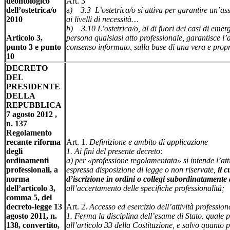
deontologico
Art. 3
dell’ostetrica/o
a
) 3.3 L’ostetrica/o si attiva per garantire un’as
2010
ai livelli di necessità…
b) 3.10 L’ostetrica/o, al di fuori dei casi di eme
Articolo 3,
persona qualsiasi atto professionale, garantisce l’
punto 3 e punto
consenso informato, sulla base di una vera e propr
10
DECRETO
DEL
PRESIDENTE
DELLA
REPUBBLICA
7 agosto 2012 ,
n. 137
Regolamento
recante riforma
Art. 1.
Definizione e ambito di applicazione
degli
1. Ai fini del presente decreto:
ordinamenti
a) per «professione regolamentata» si intende l’attiv
professionali, a
espressa disposizione di legge o non riservate,
il c
norma
d’iscrizione in ordini o collegi subordinatamente 
dell’articolo 3,
all’accertamento delle specifiche professionalità;
comma 5, del
decreto-legge 13
Art. 2.
Accesso ed esercizio dell’attività profession
agosto 2011, n.
1. Ferma la disciplina dell’esame di Stato, quale pr
138, convertito,
all’articolo 33 della Costituzione, e salvo quanto p