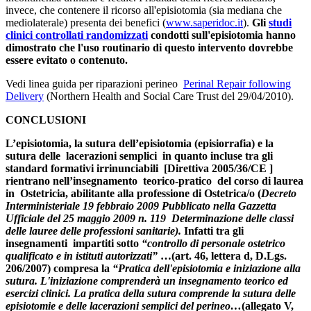
invece, che contenere il ricorso all'episiotomia (sia mediana che
mediolaterale) presenta dei benefici (
www.saperidoc.it
).
Gli
studi
clinici controllati randomizzati
condotti sull'episiotomia hanno
dimostrato che l'uso routinario di questo intervento dovrebbe
essere evitato o contenuto.
Vedi linea guida per riparazioni perineo
Perinal Repair following
Delivery
(Northern Health and Social Care Trust del 29/04/2010).
CONCLUSIONI
L’episiotomia, la sutura dell’episiotomia (episiorrafia) e la
sutura delle lacerazioni semplici in quanto incluse tra gli
standard formativi irrinunciabili [Direttiva 2005/36/CE ]
rientrano nell’insegnamento teorico-pratico del corso di laurea
in Ostetricia, abilitante alla professione di Ostetrica/o (
Decreto
Interministeriale 19 febbraio 2009 Pubblicato nella Gazzetta
Ufficiale del 25 maggio 2009 n. 119 Determinazione delle classi
delle lauree delle professioni sanitarie).
Infatti tra gli
insegnamenti impartiti sotto
“controllo di personale ostetrico
qualificato e in istituti autorizzati”
…(art. 46, lettera d, D.Lgs.
206/2007) compresa la
“Pratica dell'episiotomia e iniziazione alla
sutura. L'iniziazione comprenderà un insegnamento teorico ed
esercizi clinici. La pratica della sutura comprende la sutura delle
episiotomie e delle lacerazioni semplici del perineo…
(allegato V,