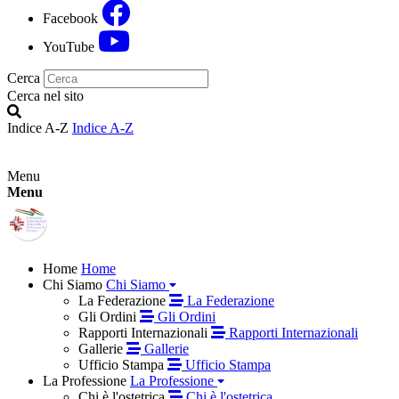
Facebook
YouTube
Cerca
Cerca nel sito
Indice A-Z
Indice A-Z
Menu
Menu
Home
Home
Chi Siamo
Chi Siamo
La Federazione
La Federazione
Gli Ordini
Gli Ordini
Rapporti Internazionali
Rapporti Internazionali
Gallerie
Gallerie
Ufficio Stampa
Ufficio Stampa
La Professione
La Professione
Chi è l'ostetrica
Chi è l'ostetrica