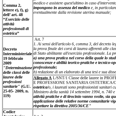
medico e assistere quest'ultimo in caso d'intervent
Comma 2,
impongono in assenza del medico
e, in particola
lettere e), f), g)
eventualmente dalla revisione uterina manuale;
dell’ art. 48
“
Esercizio delle
attività
professionali di
ostetrica
”
Art. 7
1. Ai sensi dell'articolo 6, comma 3, del decreto l
la prova finale dei corsi di laurea afferenti alle cl
Decreto
di Stato abilitante all'esercizio professionale. La 
Interministeriale
a) una prova pratica nel corso della quale lo stud
19 febbraio
conoscenze e abilità teorico-pratiche e tecnico-ope
2009
professionale;
"Determinazione
b) redazione di un elaborato di una tesi e sua diss
delle classi delle
lauree delle
Allegato A
L/SNT/1 Classe delle lauree in 
professioni
E PROFESSIONE SANITARIA OSTETRICA/
sanitarie"
(G.U.
ostetrica/
o, i laureati sono professionisti sanitari 
25-05- 2009, n.
Ministero della sanità 14 settembre 1994, n. 740 e
119)
attività pratiche e di tirocinio vanno svolte, sia 
applicazione delle relative norme comunitarie vige
rispettare la direttiva 2005/36/CE"
Codice