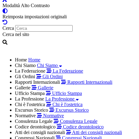
Modalità Alto Contrasto
Reimposta impostazioni originali
Cerca
Cerca nel sito
Home
Home
Chi Siamo
Chi Siamo
La Federazione
La Federazione
Gli Ordini
Gli Ordini
Rapporti Internazionali
Rapporti Internazionali
Gallerie
Gallerie
Ufficio Stampa
Ufficio Stampa
La Professione
La Professione
Chi è l'ostetrica
Chi è l'ostetrica
Excursus Storico
Excursus Storico
Normative
Normative
Consulenza Legale
Consulenza Legale
Codice deontologico
Codice deontologico
Atti dei consigli nazionali
Atti dei consigli nazionali
Congressi Nazionali
Congressi Nazionali