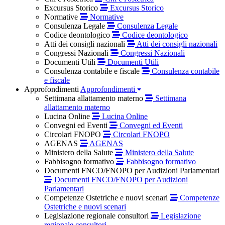
Excursus Storico
Excursus Storico
Normative
Normative
Consulenza Legale
Consulenza Legale
Codice deontologico
Codice deontologico
Atti dei consigli nazionali
Atti dei consigli nazionali
Congressi Nazionali
Congressi Nazionali
Documenti Utili
Documenti Utili
Consulenza contabile e fiscale
Consulenza contabile
e fiscale
Approfondimenti
Approfondimenti
Settimana allattamento materno
Settimana
allattamento materno
Lucina Online
Lucina Online
Convegni ed Eventi
Convegni ed Eventi
Circolari FNOPO
Circolari FNOPO
AGENAS
AGENAS
Ministero della Salute
Ministero della Salute
Fabbisogno formativo
Fabbisogno formativo
Documenti FNCO/FNOPO per Audizioni Parlamentari
Documenti FNCO/FNOPO per Audizioni
Parlamentari
Competenze Ostetriche e nuovi scenari
Competenze
Ostetriche e nuovi scenari
Legislazione regionale consultori
Legislazione
regionale consultori