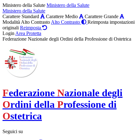
Ministero della Salute
Ministero della Salute
Ministero della Salute
Carattere Standard
Carattere Medio
Carattere Grande
Modalità Alto Contrasto
Alto Contrasto
Reimposta impostazioni
originali
Reimposta
Login
Area Protetta
Federazione Nazionale degli Ordini della Professione di Ostetrica
F
ederazione
N
azionale degli
O
rdini della
P
rofessione di
O
stetrica
Seguici su