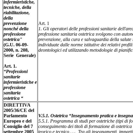
infermieristiche,
tecniche, della
riabilitazione,
della
prevenzione
Art. 1
nonché della
1. Gli operatori delle professioni sanitarie dell'are
professione
professione sanitaria ostetrica svolgono con autono
ostetrica"
prevenzione, alla cura e salvaguardia della salute i
(G.U. 06-09-
individuate dalle norme istitutive dei relativi profil
2000, n. 208,
deontologici ed utilizzando metodologie di pianifica
Serie Generale)
Art. 1.
“Professioni
sanitarie
infermieristiche e
professione
sanitaria
ostetrica “
DIRETTIVA
2005/36/CE del
Parlamento
V.5.1. Ostetrica “Insegnamento pratica e insegn
Europeo e del
5.5.1. Programma di studi per ostetriche (tipi di f
Consiglio del 7
conseguimento dei titoli di formazione di ostetri
settembre 2005
teorico e tecnico …. Tra gli insegnamenti imparti