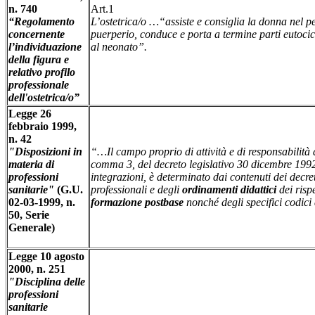
n. 740
Art.1
“Regolamento
L’ostetrica/o …“assiste e consiglia la donna nel pe
concernente
puerperio, conduce e porta a termine parti eutocic
l’individuazione
al neonato”.
della figura e
relativo profilo
professionale
dell'ostetrica/o”
Legge 26
febbraio 1999,
n. 42
"Disposizioni in
“…Il campo proprio di attività e di responsabilità de
materia di
comma 3, del decreto legislativo 30 dicembre 1992,
professioni
integrazioni, è determinato dai contenuti dei decreti m
sanitarie"
(G.U.
professionali e degli
ordinamenti didattici
dei rispe
02-03-1999, n.
formazione postbase
nonché degli specifici codici 
50, Serie
Generale)
Legge 10 agosto
2000, n. 251
"Disciplina delle
professioni
sanitarie