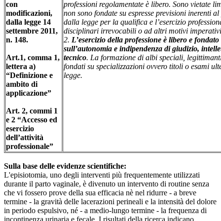
con
professioni regolamentate è libero. Sono vietate limi
modificazioni,
non sono fondate su espresse previsioni inerenti al 
dalla legge 14
dalla legge per la qualifica e l’esercizio professi
settembre 2011,
disciplinari irrevocabili o ad altri motivi imperativ
n. 148.
2.
L’esercizio della professione è libero e fondato
sull’autonomia e indipendenza di giudizio, intelle
Art.1, comma 1,
tecnico
. La formazione di albi speciali, legittimanti 
lettera a)
fondati su specializzazioni ovvero titoli o esami ul
“Definizione e
legge.
ambito di
applicazione”
Art. 2, commi 1
e 2 “Accesso ed
esercizio
dell’attività
professionale”
Sulla base delle evidenze scientifiche:
L'episiotomia, uno degli interventi più frequentemente utilizzati
durante il parto vaginale, è divenuto un intervento di routine senza
che vi fossero prove della sua efficacia nè nel ridurre - a breve
termine - la gravità delle lacerazioni perineali e la intensità del dolore
in periodo espulsivo, né - a medio-lungo termine - la frequenza di
incontinenza urinaria e fecale. I risultati della ricerca indicano,