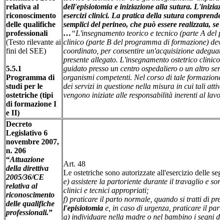
relativa al
dell'episiotomia e iniziazione alla sutura. L'ini
riconoscimento
esercizi clinici. La pratica della sutura comprende
delle qualifiche
semplici del perineo, che può essere realizzata, 
professionali
…
“L'insegnamento teorico e tecnico (parte A de
(Testo rilevante ai
clinico (parte B del programma di formazione) dev
fini del SEE)
coordinato, per consentire un'acquisizione adeguat
presente allegato. L'insegnamento ostetrico clinico 
5.5.1
guidato presso un centro ospedaliero o un altro serv
Programma di
organismi competenti. Nel corso di tale formazione 
studi per le
dei servizi in questione nella misura in cui tali at
ostetriche (tipi
vengono iniziate alle responsabilità inerenti al lavo
di formazione I
e II)
Decreto
Legislativo 6
novembre 2007,
n. 206
“
Attuazione
Art. 48
della direttiva
Le ostetriche sono autorizzate all'esercizio delle se
2005/36/CE
e) assistere la partoriente durante il travaglio e sor
relativa al
clinici e tecnici appropriati;
riconoscimento
f) praticare il parto normale, quando si tratti di p
delle qualifiche
l'episiotomia
e, in caso di urgenza, praticare il pa
professionali.
”
g) individuare nella madre o nel bambino i segni d