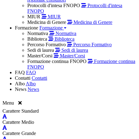
Protocolli d'intesa FNOPO
Protocolli d'intesa
FNOPO
MIUR
MIUR
Medicina di Genere
Medicina di Genere
Formazione
Formazione
Normativa
Normativa
Biblioteca
Biblioteca
Percorso Formativo
Percorso Formativo
Sedi di laurea
Sedi di laurea
Master/Corsi
Master/Corsi
Formazione continua FNOPO
Formazione continua
FNOPO
FAQ
FAQ
Contatti
Contatti
Albo
Albo
News
News
Menu
Carattere Standard
Carattere Medio
Carattere Grande