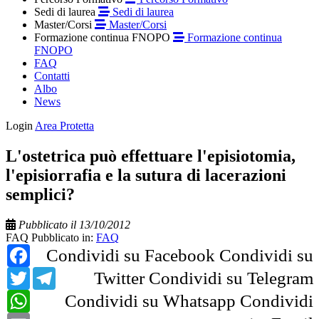
Sedi di laurea
Sedi di laurea
Master/Corsi
Master/Corsi
Formazione continua FNOPO
Formazione continua
FNOPO
FAQ
Contatti
Albo
News
Login
Area Protetta
L'ostetrica può effettuare l'episiotomia,
l'episiorrafia e la sutura di lacerazioni
semplici?
Pubblicato il 13/10/2012
FAQ
Pubblicato in:
FAQ
Facebook
Condividi su Facebook
Condividi su
Twitter
Telegram
Twitter
Condividi su Telegram
WhatsApp
Condividi su Whatsapp
Condividi
Email