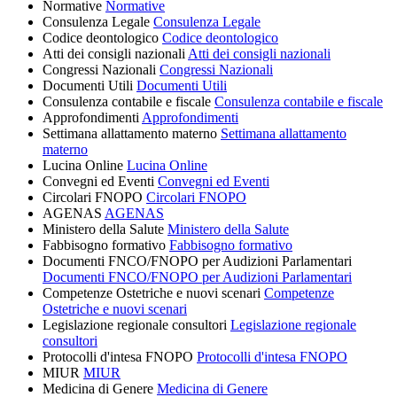
Normative
Normative
Consulenza Legale
Consulenza Legale
Codice deontologico
Codice deontologico
Atti dei consigli nazionali
Atti dei consigli nazionali
Congressi Nazionali
Congressi Nazionali
Documenti Utili
Documenti Utili
Consulenza contabile e fiscale
Consulenza contabile e fiscale
Approfondimenti
Approfondimenti
Settimana allattamento materno
Settimana allattamento
materno
Lucina Online
Lucina Online
Convegni ed Eventi
Convegni ed Eventi
Circolari FNOPO
Circolari FNOPO
AGENAS
AGENAS
Ministero della Salute
Ministero della Salute
Fabbisogno formativo
Fabbisogno formativo
Documenti FNCO/FNOPO per Audizioni Parlamentari
Documenti FNCO/FNOPO per Audizioni Parlamentari
Competenze Ostetriche e nuovi scenari
Competenze
Ostetriche e nuovi scenari
Legislazione regionale consultori
Legislazione regionale
consultori
Protocolli d'intesa FNOPO
Protocolli d'intesa FNOPO
MIUR
MIUR
Medicina di Genere
Medicina di Genere