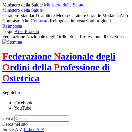
Ministero della Salute
Ministero della Salute
Ministero della Salute
Carattere Standard
Carattere Medio
Carattere Grande
Modalità Alto
Contrasto
Alto Contrasto
Reimposta impostazioni originali
Reimposta
Login
Area Protetta
Federazione Nazionale degli Ordini della Professione di Ostetrica
F
ederazione
N
azionale degli
O
rdini della
P
rofessione di
O
stetrica
Seguici su
Facebook
YouTube
Cerca
Cerca nel sito
Indice A-Z
Indice A-Z