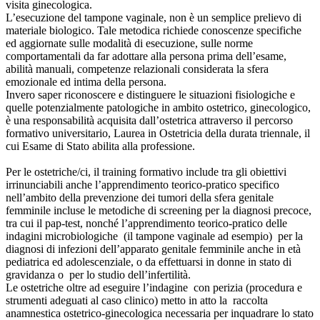
visita ginecologica.
L’esecuzione del tampone vaginale, non è un semplice prelievo di
materiale biologico. Tale metodica richiede conoscenze specifiche
ed aggiornate sulle modalità di esecuzione, sulle norme
comportamentali da far adottare alla persona prima dell’esame,
abilità manuali, competenze relazionali considerata la sfera
emozionale ed intima della persona.
Invero saper riconoscere e distinguere le situazioni fisiologiche e
quelle potenzialmente patologiche in ambito ostetrico, ginecologico,
è una responsabilità acquisita dall’ostetrica attraverso il percorso
formativo universitario, Laurea in Ostetricia della durata triennale, il
cui Esame di Stato abilita alla professione.
Per le ostetriche/ci, il training formativo include tra gli obiettivi
irrinunciabili anche l’apprendimento teorico-pratico specifico
nell’ambito della prevenzione dei tumori della sfera genitale
femminile incluse le metodiche di screening per la diagnosi precoce,
tra cui il pap-test, nonché l’apprendimento teorico-pratico delle
indagini microbiologiche (il tampone vaginale ad esempio) per la
diagnosi di infezioni dell’apparato genitale femminile anche in età
pediatrica ed adolescenziale, o da effettuarsi in donne in stato di
gravidanza o per lo studio dell’infertilità.
Le ostetriche oltre ad eseguire l’indagine con perizia (procedura e
strumenti adeguati al caso clinico) metto in atto la raccolta
anamnestica ostetrico-ginecologica necessaria per inquadrare lo stato