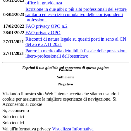
05/12/2025
office in gravidanza
Iscrizione in due albi o più albi professionali del settore
03/04/2023
sanitario ed esercizio cumulativo delle corrispondenti
professioni.
17/02/2022
FAQ privacy OPO n.2
28/01/2022
FAQ privacy OPO
Riscontri di natura legale su quesiti posti in seno al CN
27/11/2021
del 26 e 27.11.2021
Parere in merito alla detraibilità fiscale delle prestazioni
27/11/2021
libero-professionali dell'ostetrica/o
Esprimi il tuo giudizio sul contenuto di questa pagina
Positivo
Sufficiente
Negativo
Visitando il nostro sito Web l'utente accetta che stiamo usando i
cookie per assicurare la migliore esperienza di navigazione.
Si,
Acconsento ai cookie
Si, acconsento
Solo tecnici
Solo tecnici
Vai all'informativa privacy
Visualizza Informativa