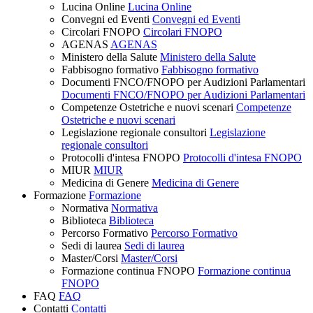
Lucina Online
Lucina Online
Convegni ed Eventi
Convegni ed Eventi
Circolari FNOPO
Circolari FNOPO
AGENAS
AGENAS
Ministero della Salute
Ministero della Salute
Fabbisogno formativo
Fabbisogno formativo
Documenti FNCO/FNOPO per Audizioni Parlamentari
Documenti FNCO/FNOPO per Audizioni Parlamentari
Competenze Ostetriche e nuovi scenari
Competenze
Ostetriche e nuovi scenari
Legislazione regionale consultori
Legislazione
regionale consultori
Protocolli d'intesa FNOPO
Protocolli d'intesa FNOPO
MIUR
MIUR
Medicina di Genere
Medicina di Genere
Formazione
Formazione
Normativa
Normativa
Biblioteca
Biblioteca
Percorso Formativo
Percorso Formativo
Sedi di laurea
Sedi di laurea
Master/Corsi
Master/Corsi
Formazione continua FNOPO
Formazione continua
FNOPO
FAQ
FAQ
Contatti
Contatti