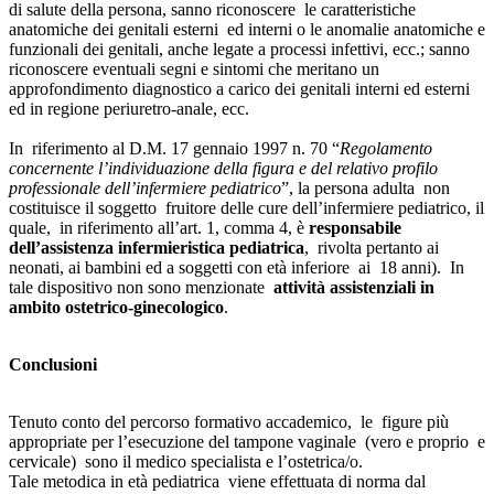
di salute della persona, sanno riconoscere le caratteristiche
anatomiche dei genitali esterni ed interni o le anomalie anatomiche e
funzionali dei genitali, anche legate a processi infettivi, ecc.; sanno
riconoscere eventuali segni e sintomi che meritano un
approfondimento diagnostico a carico dei genitali interni ed esterni
ed in regione periuretro-anale, ecc.
In riferimento al D.M. 17 gennaio 1997 n. 70 “
Regolamento
concernente l’individuazione della figura e del relativo profilo
professionale dell’infermiere pediatrico
”, la persona adulta non
costituisce il soggetto fruitore delle cure dell’infermiere pediatrico, il
quale, in riferimento all’art. 1, comma 4, è
responsabile
dell’assistenza infermieristica pediatrica
, rivolta pertanto ai
neonati, ai bambini ed a soggetti con età inferiore ai 18 anni). In
tale dispositivo non sono menzionate
attività assistenziali in
ambito ostetrico-ginecologico
.
Conclusioni
Tenuto conto del percorso formativo accademico, le figure più
appropriate per l’esecuzione del tampone vaginale (vero e proprio e
cervicale) sono il medico specialista e l’ostetrica/o.
Tale metodica in età pediatrica viene effettuata di norma dal