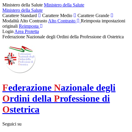
Ministero della Salute
Ministero della Salute
Ministero della Salute
Carattere Standard
Carattere Medio
Carattere Grande
Modalità Alto Contrasto
Alto Contrasto
Reimposta impostazioni
originali
Reimposta
Login
Area Protetta
Federazione Nazionale degli Ordini della Professione di Ostetrica
F
ederazione
N
azionale degli
O
rdini della
P
rofessione di
O
stetrica
Seguici su