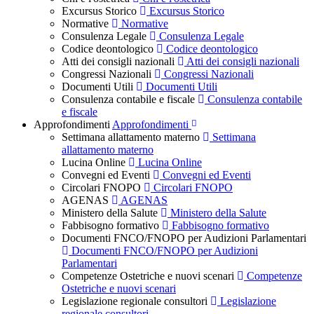
Excursus Storico
Excursus Storico
Normative
Normative
Consulenza Legale
Consulenza Legale
Codice deontologico
Codice deontologico
Atti dei consigli nazionali
Atti dei consigli nazionali
Congressi Nazionali
Congressi Nazionali
Documenti Utili
Documenti Utili
Consulenza contabile e fiscale
Consulenza contabile
e fiscale
Approfondimenti
Approfondimenti
Settimana allattamento materno
Settimana
allattamento materno
Lucina Online
Lucina Online
Convegni ed Eventi
Convegni ed Eventi
Circolari FNOPO
Circolari FNOPO
AGENAS
AGENAS
Ministero della Salute
Ministero della Salute
Fabbisogno formativo
Fabbisogno formativo
Documenti FNCO/FNOPO per Audizioni Parlamentari
Documenti FNCO/FNOPO per Audizioni
Parlamentari
Competenze Ostetriche e nuovi scenari
Competenze
Ostetriche e nuovi scenari
Legislazione regionale consultori
Legislazione
regionale consultori