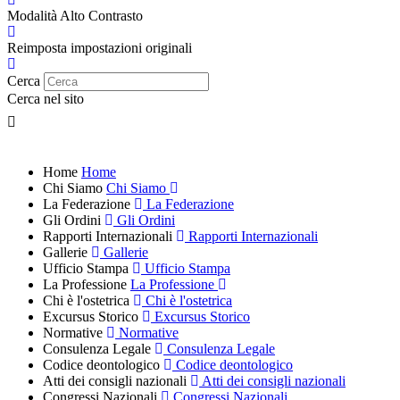
Modalità Alto Contrasto
Reimposta impostazioni originali
Cerca
Cerca nel sito
Home
Home
Chi Siamo
Chi Siamo
La Federazione
La Federazione
Gli Ordini
Gli Ordini
Rapporti Internazionali
Rapporti Internazionali
Gallerie
Gallerie
Ufficio Stampa
Ufficio Stampa
La Professione
La Professione
Chi è l'ostetrica
Chi è l'ostetrica
Excursus Storico
Excursus Storico
Normative
Normative
Consulenza Legale
Consulenza Legale
Codice deontologico
Codice deontologico
Atti dei consigli nazionali
Atti dei consigli nazionali
Congressi Nazionali
Congressi Nazionali