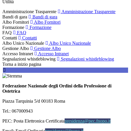
Utilità
Amministrazione Trasparente
Amministrazione Trasparente
Bandi di gara
Bandi di gara
Albo Fornitori
Albo Fornitori
Formazione
Formazione
FAQ
FAQ
Contatti
Contatti
Albo Unico Nazionale
Albo Unico Nazionale
Gestione Albo
Gestione Albo
Accesso Intranet
Accesso Intranet
Segnalazioni whistleblowing
Segnalazioni whistleblowing
Torna a inizio pagina
Federazione Nazionale degli Ordini della Professione di
Ostetrica
Piazza Tarquinia 5/d 00183 Roma
Tel.: 067000943
PEC:
Posta Elettronica Certificata
presidenza@pec.fnopo.it
Email:
Email Ordinaria
presidenza@fnopo.it