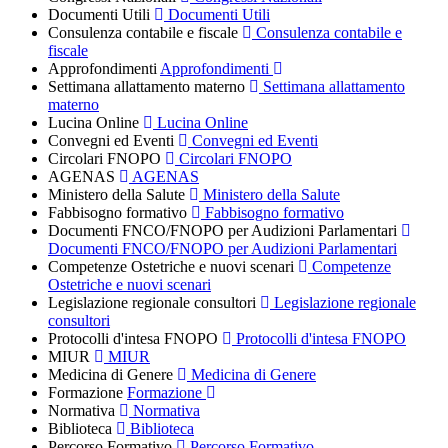
Documenti Utili
Documenti Utili
Consulenza contabile e fiscale
Consulenza contabile e
fiscale
Approfondimenti
Approfondimenti
Settimana allattamento materno
Settimana allattamento
materno
Lucina Online
Lucina Online
Convegni ed Eventi
Convegni ed Eventi
Circolari FNOPO
Circolari FNOPO
AGENAS
AGENAS
Ministero della Salute
Ministero della Salute
Fabbisogno formativo
Fabbisogno formativo
Documenti FNCO/FNOPO per Audizioni Parlamentari
Documenti FNCO/FNOPO per Audizioni Parlamentari
Competenze Ostetriche e nuovi scenari
Competenze
Ostetriche e nuovi scenari
Legislazione regionale consultori
Legislazione regionale
consultori
Protocolli d'intesa FNOPO
Protocolli d'intesa FNOPO
MIUR
MIUR
Medicina di Genere
Medicina di Genere
Formazione
Formazione
Normativa
Normativa
Biblioteca
Biblioteca
Percorso Formativo
Percorso Formativo