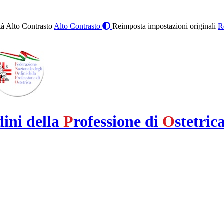
à Alto Contrasto
Alto Contrasto
Reimposta impostazioni originali
R
dini della
P
rofessione di
O
stetric