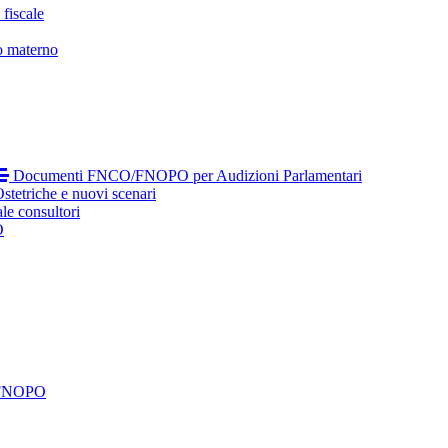
fiscale
o materno
Documenti FNCO/FNOPO per Audizioni Parlamentari
tetriche e nuovi scenari
le consultori
O
 FNOPO