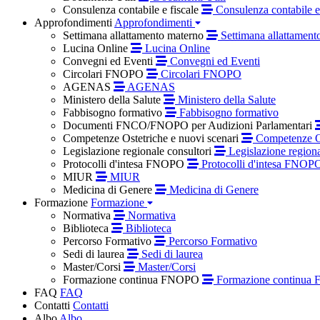
Consulenza contabile e fiscale
Consulenza contabile e 
Approfondimenti
Approfondimenti
Settimana allattamento materno
Settimana allattament
Lucina Online
Lucina Online
Convegni ed Eventi
Convegni ed Eventi
Circolari FNOPO
Circolari FNOPO
AGENAS
AGENAS
Ministero della Salute
Ministero della Salute
Fabbisogno formativo
Fabbisogno formativo
Documenti FNCO/FNOPO per Audizioni Parlamentari
Competenze Ostetriche e nuovi scenari
Competenze Os
Legislazione regionale consultori
Legislazione regiona
Protocolli d'intesa FNOPO
Protocolli d'intesa FNOP
MIUR
MIUR
Medicina di Genere
Medicina di Genere
Formazione
Formazione
Normativa
Normativa
Biblioteca
Biblioteca
Percorso Formativo
Percorso Formativo
Sedi di laurea
Sedi di laurea
Master/Corsi
Master/Corsi
Formazione continua FNOPO
Formazione continua
FAQ
FAQ
Contatti
Contatti
Albo
Albo