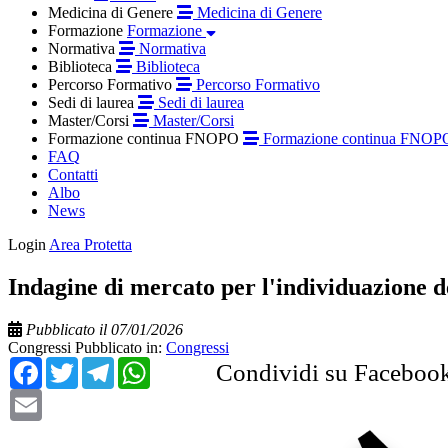
Medicina di Genere
Medicina di Genere
Formazione
Formazione
Normativa
Normativa
Biblioteca
Biblioteca
Percorso Formativo
Percorso Formativo
Sedi di laurea
Sedi di laurea
Master/Corsi
Master/Corsi
Formazione continua FNOPO
Formazione continua FNOP
FAQ
Contatti
Albo
News
Login
Area Protetta
Indagine di mercato per l'individuazione 
Pubblicato il 07/01/2026
Congressi
Pubblicato in:
Congressi
Facebook
Twitter
Telegram
WhatsApp
Condividi su Faceboo
Email