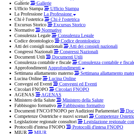
Gallerie
Gallerie
Ufficio Stampa
Ufficio Stampa
La Professione
La Professione
Chi è l'ostetrica
Chi è l'ostetrica
Excursus Storico
Excursus Storico
Normative
Normative
Consulenza Legale
Consulenza Legale
Codice deontologico
Codice deontologico
Atti dei consigli nazionali
Atti dei consigli nazionali
Congressi Nazionali
Congressi Nazionali
Documenti Utili
Documenti Utili
Consulenza contabile e fiscale
Consulenza contabile e fiscal
Approfondimenti
Approfondimenti
Settimana allattamento materno
Settimana allattamento mate
Lucina Online
Lucina Online
Convegni ed Eventi
Convegni ed Eventi
Circolari FNOPO
Circolari FNOPO
AGENAS
AGENAS
Ministero della Salute
Ministero della Salute
Fabbisogno formativo
Fabbisogno formativo
Documenti FNCO/FNOPO per Audizioni Parlamentari
Docu
Competenze Ostetriche e nuovi scenari
Competenze Ostetric
Legislazione regionale consultori
Legislazione regionale con
Protocolli d'intesa FNOPO
Protocolli d'intesa FNOPO
MIUR
MIUR