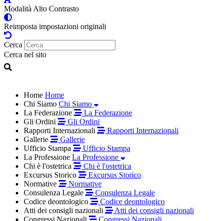
Modalità Alto Contrasto
Reimposta impostazioni originali
Cerca
Cerca nel sito
Home
Home
Chi Siamo
Chi Siamo
La Federazione
La Federazione
Gli Ordini
Gli Ordini
Rapporti Internazionali
Rapporti Internazionali
Gallerie
Gallerie
Ufficio Stampa
Ufficio Stampa
La Professione
La Professione
Chi è l'ostetrica
Chi è l'ostetrica
Excursus Storico
Excursus Storico
Normative
Normative
Consulenza Legale
Consulenza Legale
Codice deontologico
Codice deontologico
Atti dei consigli nazionali
Atti dei consigli nazionali
Congressi Nazionali
Congressi Nazionali