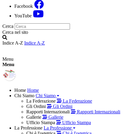
Facebook
YouTube
Cerca
Cerca nel sito
Indice A-Z
Indice A-Z
Menu
Menu
Home
Home
Chi Siamo
Chi Siamo
La Federazione
La Federazione
Gli Ordini
Gli Ordini
Rapporti Internazionali
Rapporti Internazionali
Gallerie
Gallerie
Ufficio Stampa
Ufficio Stampa
La Professione
La Professione
Chi è l'ostetrica
Chi è l'ostetrica