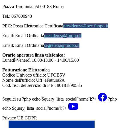
Piazza Tarquinia 5/d 00183 Roma
Tel.: 067000943
PEC:
Posta Elettronica Certificata
presidenza@pec.fnopo.it
Email:
Email Ordinaria
presidenza@fnopo.it
Email:
Email Ordinaria
segreteria@fnopo.it
Orario apertura linea telefonica:
Lunedì-Venerdì 10.00/13.00 - 14.00/15.00
Fatturazione Elettronica
Codice Univoco ufficio: UFOB5V
Nome dell'ufficio: Uff_eFatturaPA
Cod. fisc. del servizio di F.E.: 80181890585
Seguici su
?php echo $query_lista_social['nome'];?>
?php
echo $query_lista_social['nome'];?>
Privacy UE GDPR