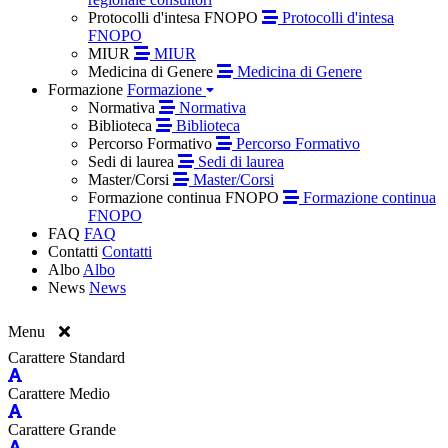
Protocolli d'intesa FNOPO
Protocolli d'intesa
FNOPO
MIUR
MIUR
Medicina di Genere
Medicina di Genere
Formazione
Formazione
Normativa
Normativa
Biblioteca
Biblioteca
Percorso Formativo
Percorso Formativo
Sedi di laurea
Sedi di laurea
Master/Corsi
Master/Corsi
Formazione continua FNOPO
Formazione continua
FNOPO
FAQ
FAQ
Contatti
Contatti
Albo
Albo
News
News
Menu
Carattere Standard
Carattere Medio
Carattere Grande