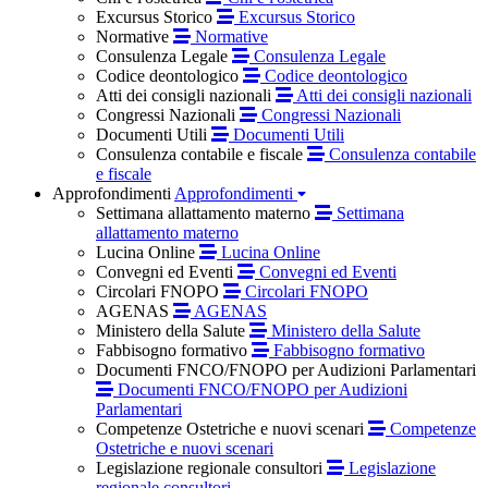
Excursus Storico
Excursus Storico
Normative
Normative
Consulenza Legale
Consulenza Legale
Codice deontologico
Codice deontologico
Atti dei consigli nazionali
Atti dei consigli nazionali
Congressi Nazionali
Congressi Nazionali
Documenti Utili
Documenti Utili
Consulenza contabile e fiscale
Consulenza contabile
e fiscale
Approfondimenti
Approfondimenti
Settimana allattamento materno
Settimana
allattamento materno
Lucina Online
Lucina Online
Convegni ed Eventi
Convegni ed Eventi
Circolari FNOPO
Circolari FNOPO
AGENAS
AGENAS
Ministero della Salute
Ministero della Salute
Fabbisogno formativo
Fabbisogno formativo
Documenti FNCO/FNOPO per Audizioni Parlamentari
Documenti FNCO/FNOPO per Audizioni
Parlamentari
Competenze Ostetriche e nuovi scenari
Competenze
Ostetriche e nuovi scenari
Legislazione regionale consultori
Legislazione
regionale consultori