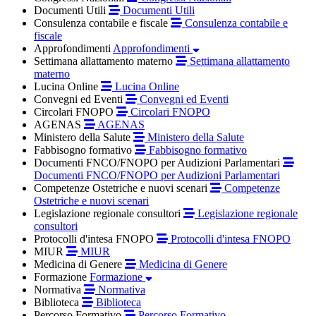
Documenti Utili
Documenti Utili
Consulenza contabile e fiscale
Consulenza contabile e
fiscale
Approfondimenti
Approfondimenti
Settimana allattamento materno
Settimana allattamento
materno
Lucina Online
Lucina Online
Convegni ed Eventi
Convegni ed Eventi
Circolari FNOPO
Circolari FNOPO
AGENAS
AGENAS
Ministero della Salute
Ministero della Salute
Fabbisogno formativo
Fabbisogno formativo
Documenti FNCO/FNOPO per Audizioni Parlamentari
Documenti FNCO/FNOPO per Audizioni Parlamentari
Competenze Ostetriche e nuovi scenari
Competenze
Ostetriche e nuovi scenari
Legislazione regionale consultori
Legislazione regionale
consultori
Protocolli d'intesa FNOPO
Protocolli d'intesa FNOPO
MIUR
MIUR
Medicina di Genere
Medicina di Genere
Formazione
Formazione
Normativa
Normativa
Biblioteca
Biblioteca
Percorso Formativo
Percorso Formativo