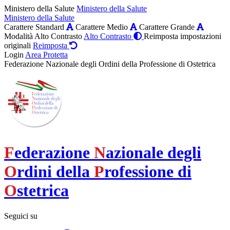
Ministero della Salute
Ministero della Salute
Ministero della Salute
Carattere Standard
Carattere Medio
Carattere Grande
Modalità Alto Contrasto
Alto Contrasto
Reimposta impostazioni
originali
Reimposta
Login
Area Protetta
Federazione Nazionale degli Ordini della Professione di Ostetrica
F
ederazione
N
azionale degli
O
rdini della
P
rofessione di
O
stetrica
Seguici su