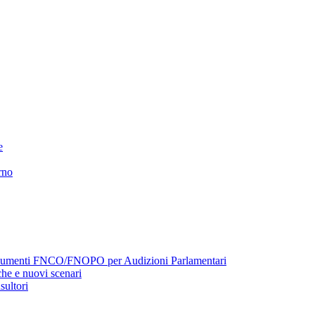
e
rno
menti FNCO/FNOPO per Audizioni Parlamentari
he e nuovi scenari
sultori