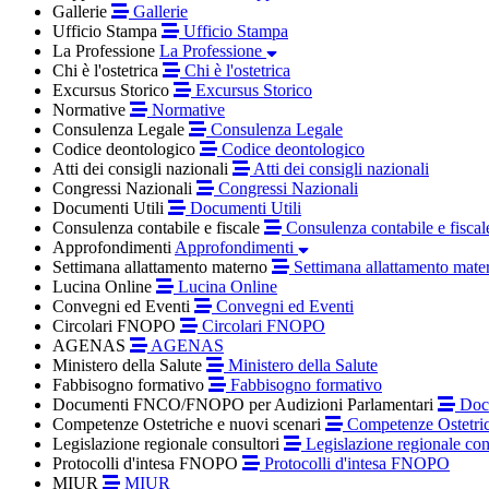
Gallerie
Gallerie
Ufficio Stampa
Ufficio Stampa
La Professione
La Professione
Chi è l'ostetrica
Chi è l'ostetrica
Excursus Storico
Excursus Storico
Normative
Normative
Consulenza Legale
Consulenza Legale
Codice deontologico
Codice deontologico
Atti dei consigli nazionali
Atti dei consigli nazionali
Congressi Nazionali
Congressi Nazionali
Documenti Utili
Documenti Utili
Consulenza contabile e fiscale
Consulenza contabile e fiscal
Approfondimenti
Approfondimenti
Settimana allattamento materno
Settimana allattamento mate
Lucina Online
Lucina Online
Convegni ed Eventi
Convegni ed Eventi
Circolari FNOPO
Circolari FNOPO
AGENAS
AGENAS
Ministero della Salute
Ministero della Salute
Fabbisogno formativo
Fabbisogno formativo
Documenti FNCO/FNOPO per Audizioni Parlamentari
Docu
Competenze Ostetriche e nuovi scenari
Competenze Ostetric
Legislazione regionale consultori
Legislazione regionale con
Protocolli d'intesa FNOPO
Protocolli d'intesa FNOPO
MIUR
MIUR