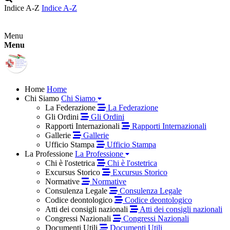
Indice A-Z
Indice A-Z
Menu
Menu
Home
Home
Chi Siamo
Chi Siamo
La Federazione
La Federazione
Gli Ordini
Gli Ordini
Rapporti Internazionali
Rapporti Internazionali
Gallerie
Gallerie
Ufficio Stampa
Ufficio Stampa
La Professione
La Professione
Chi è l'ostetrica
Chi è l'ostetrica
Excursus Storico
Excursus Storico
Normative
Normative
Consulenza Legale
Consulenza Legale
Codice deontologico
Codice deontologico
Atti dei consigli nazionali
Atti dei consigli nazionali
Congressi Nazionali
Congressi Nazionali
Documenti Utili
Documenti Utili