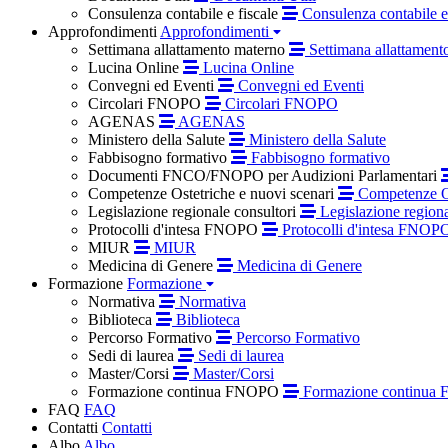
Consulenza contabile e fiscale
Consulenza contabile e 
Approfondimenti
Approfondimenti
Settimana allattamento materno
Settimana allattament
Lucina Online
Lucina Online
Convegni ed Eventi
Convegni ed Eventi
Circolari FNOPO
Circolari FNOPO
AGENAS
AGENAS
Ministero della Salute
Ministero della Salute
Fabbisogno formativo
Fabbisogno formativo
Documenti FNCO/FNOPO per Audizioni Parlamentari
Competenze Ostetriche e nuovi scenari
Competenze Os
Legislazione regionale consultori
Legislazione regiona
Protocolli d'intesa FNOPO
Protocolli d'intesa FNOP
MIUR
MIUR
Medicina di Genere
Medicina di Genere
Formazione
Formazione
Normativa
Normativa
Biblioteca
Biblioteca
Percorso Formativo
Percorso Formativo
Sedi di laurea
Sedi di laurea
Master/Corsi
Master/Corsi
Formazione continua FNOPO
Formazione continua
FAQ
FAQ
Contatti
Contatti
Albo
Albo