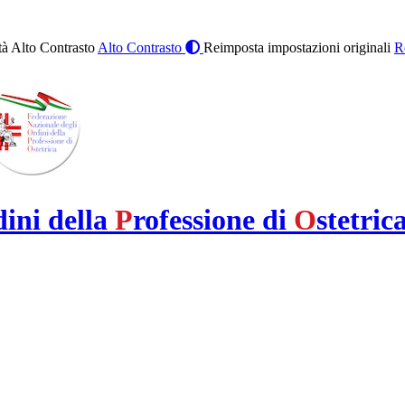
à Alto Contrasto
Alto Contrasto
Reimposta impostazioni originali
R
dini della
P
rofessione di
O
stetric