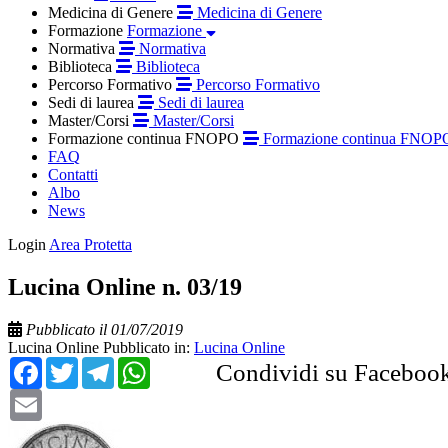
Medicina di Genere
Medicina di Genere
Formazione
Formazione
Normativa
Normativa
Biblioteca
Biblioteca
Percorso Formativo
Percorso Formativo
Sedi di laurea
Sedi di laurea
Master/Corsi
Master/Corsi
Formazione continua FNOPO
Formazione continua FNOP
FAQ
Contatti
Albo
News
Login
Area Protetta
Lucina Online n. 03/19
Pubblicato il 01/07/2019
Lucina Online
Pubblicato in:
Lucina Online
Facebook
Twitter
Telegram
WhatsApp
Condividi su Faceboo
Email