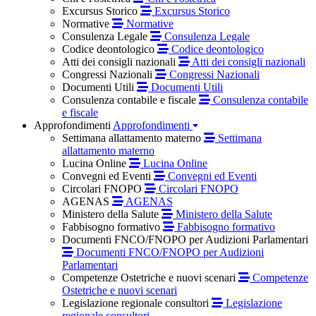
Excursus Storico
Excursus Storico
Normative
Normative
Consulenza Legale
Consulenza Legale
Codice deontologico
Codice deontologico
Atti dei consigli nazionali
Atti dei consigli nazionali
Congressi Nazionali
Congressi Nazionali
Documenti Utili
Documenti Utili
Consulenza contabile e fiscale
Consulenza contabile
e fiscale
Approfondimenti
Approfondimenti
Settimana allattamento materno
Settimana
allattamento materno
Lucina Online
Lucina Online
Convegni ed Eventi
Convegni ed Eventi
Circolari FNOPO
Circolari FNOPO
AGENAS
AGENAS
Ministero della Salute
Ministero della Salute
Fabbisogno formativo
Fabbisogno formativo
Documenti FNCO/FNOPO per Audizioni Parlamentari
Documenti FNCO/FNOPO per Audizioni
Parlamentari
Competenze Ostetriche e nuovi scenari
Competenze
Ostetriche e nuovi scenari
Legislazione regionale consultori
Legislazione
regionale consultori