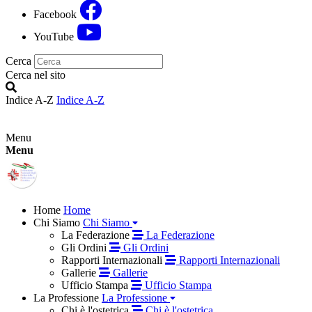
Facebook
YouTube
Cerca
Cerca nel sito
Indice A-Z
Indice A-Z
Menu
Menu
Home
Home
Chi Siamo
Chi Siamo
La Federazione
La Federazione
Gli Ordini
Gli Ordini
Rapporti Internazionali
Rapporti Internazionali
Gallerie
Gallerie
Ufficio Stampa
Ufficio Stampa
La Professione
La Professione
Chi è l'ostetrica
Chi è l'ostetrica