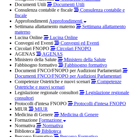
Documenti Utili
Documenti Utili
Consulenza contabile e fiscale
Consulenza contabile e
fiscale
Approfondimenti
Approfondimenti
Settimana allattamento materno
Settimana allattamento
materno
Lucina Online
Lucina Online
Convegni ed Eventi
Convegni ed Eventi
Circolari FNOPO
Circolari FNOPO
AGENAS
AGENAS
Ministero della Salute
Ministero della Salute
Fabbisogno formativo
Fabbisogno formativo
Documenti FNCO/FNOPO per Audizioni Parlamentari
Documenti FNCO/FNOPO per Audizioni Parlamentari
Competenze Ostetriche e nuovi scenari
Competenze
Ostetriche e nuovi scenari
Legislazione regionale consultori
Legislazione regionale
consultori
Protocolli d'intesa FNOPO
Protocolli d'intesa FNOPO
MIUR
MIUR
Medicina di Genere
Medicina di Genere
Formazione
Formazione
Normativa
Normativa
Biblioteca
Biblioteca
Percorso Formativo
Percorso Formativo