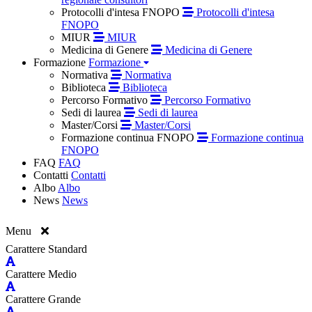
Protocolli d'intesa FNOPO
Protocolli d'intesa
FNOPO
MIUR
MIUR
Medicina di Genere
Medicina di Genere
Formazione
Formazione
Normativa
Normativa
Biblioteca
Biblioteca
Percorso Formativo
Percorso Formativo
Sedi di laurea
Sedi di laurea
Master/Corsi
Master/Corsi
Formazione continua FNOPO
Formazione continua
FNOPO
FAQ
FAQ
Contatti
Contatti
Albo
Albo
News
News
Menu
Carattere Standard
Carattere Medio
Carattere Grande