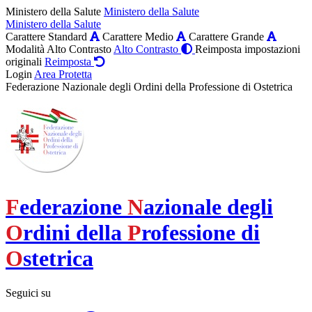
Ministero della Salute
Ministero della Salute
Ministero della Salute
Carattere Standard
Carattere Medio
Carattere Grande
Modalità Alto Contrasto
Alto Contrasto
Reimposta impostazioni
originali
Reimposta
Login
Area Protetta
Federazione Nazionale degli Ordini della Professione di Ostetrica
F
ederazione
N
azionale degli
O
rdini della
P
rofessione di
O
stetrica
Seguici su