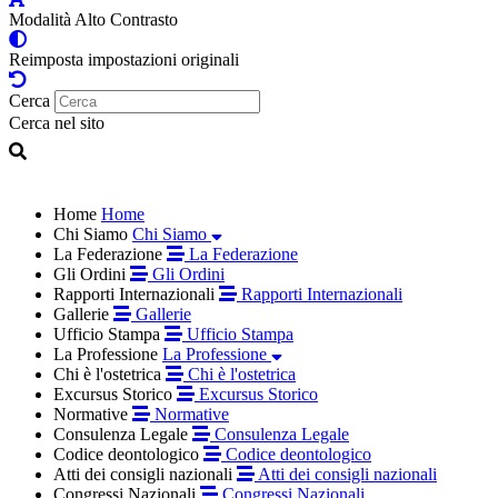
Modalità Alto Contrasto
Reimposta impostazioni originali
Cerca
Cerca nel sito
Home
Home
Chi Siamo
Chi Siamo
La Federazione
La Federazione
Gli Ordini
Gli Ordini
Rapporti Internazionali
Rapporti Internazionali
Gallerie
Gallerie
Ufficio Stampa
Ufficio Stampa
La Professione
La Professione
Chi è l'ostetrica
Chi è l'ostetrica
Excursus Storico
Excursus Storico
Normative
Normative
Consulenza Legale
Consulenza Legale
Codice deontologico
Codice deontologico
Atti dei consigli nazionali
Atti dei consigli nazionali
Congressi Nazionali
Congressi Nazionali