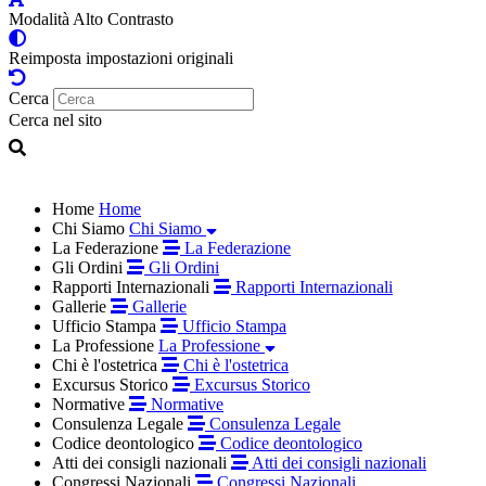
Modalità Alto Contrasto
Reimposta impostazioni originali
Cerca
Cerca nel sito
Home
Home
Chi Siamo
Chi Siamo
La Federazione
La Federazione
Gli Ordini
Gli Ordini
Rapporti Internazionali
Rapporti Internazionali
Gallerie
Gallerie
Ufficio Stampa
Ufficio Stampa
La Professione
La Professione
Chi è l'ostetrica
Chi è l'ostetrica
Excursus Storico
Excursus Storico
Normative
Normative
Consulenza Legale
Consulenza Legale
Codice deontologico
Codice deontologico
Atti dei consigli nazionali
Atti dei consigli nazionali
Congressi Nazionali
Congressi Nazionali