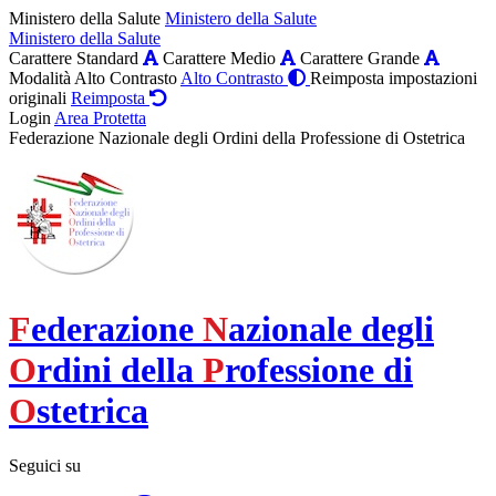
Ministero della Salute
Ministero della Salute
Ministero della Salute
Carattere Standard
Carattere Medio
Carattere Grande
Modalità Alto Contrasto
Alto Contrasto
Reimposta impostazioni
originali
Reimposta
Login
Area Protetta
Federazione Nazionale degli Ordini della Professione di Ostetrica
F
ederazione
N
azionale degli
O
rdini della
P
rofessione di
O
stetrica
Seguici su