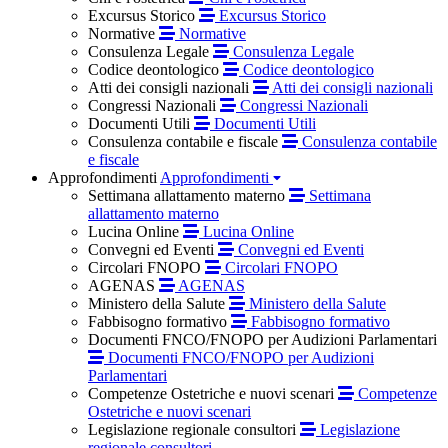
Excursus Storico
Excursus Storico
Normative
Normative
Consulenza Legale
Consulenza Legale
Codice deontologico
Codice deontologico
Atti dei consigli nazionali
Atti dei consigli nazionali
Congressi Nazionali
Congressi Nazionali
Documenti Utili
Documenti Utili
Consulenza contabile e fiscale
Consulenza contabile
e fiscale
Approfondimenti
Approfondimenti
Settimana allattamento materno
Settimana
allattamento materno
Lucina Online
Lucina Online
Convegni ed Eventi
Convegni ed Eventi
Circolari FNOPO
Circolari FNOPO
AGENAS
AGENAS
Ministero della Salute
Ministero della Salute
Fabbisogno formativo
Fabbisogno formativo
Documenti FNCO/FNOPO per Audizioni Parlamentari
Documenti FNCO/FNOPO per Audizioni
Parlamentari
Competenze Ostetriche e nuovi scenari
Competenze
Ostetriche e nuovi scenari
Legislazione regionale consultori
Legislazione
regionale consultori