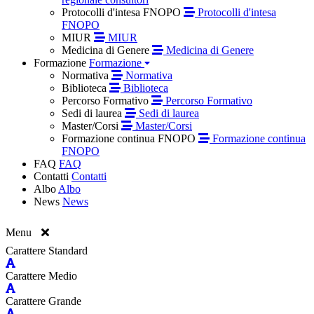
Protocolli d'intesa FNOPO
Protocolli d'intesa
FNOPO
MIUR
MIUR
Medicina di Genere
Medicina di Genere
Formazione
Formazione
Normativa
Normativa
Biblioteca
Biblioteca
Percorso Formativo
Percorso Formativo
Sedi di laurea
Sedi di laurea
Master/Corsi
Master/Corsi
Formazione continua FNOPO
Formazione continua
FNOPO
FAQ
FAQ
Contatti
Contatti
Albo
Albo
News
News
Menu
Carattere Standard
Carattere Medio
Carattere Grande