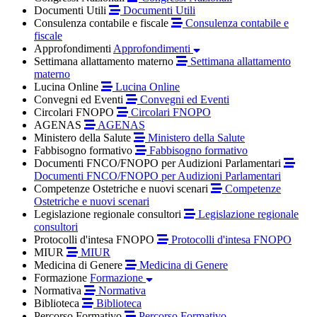
Documenti Utili
Documenti Utili
Consulenza contabile e fiscale
Consulenza contabile e
fiscale
Approfondimenti
Approfondimenti
Settimana allattamento materno
Settimana allattamento
materno
Lucina Online
Lucina Online
Convegni ed Eventi
Convegni ed Eventi
Circolari FNOPO
Circolari FNOPO
AGENAS
AGENAS
Ministero della Salute
Ministero della Salute
Fabbisogno formativo
Fabbisogno formativo
Documenti FNCO/FNOPO per Audizioni Parlamentari
Documenti FNCO/FNOPO per Audizioni Parlamentari
Competenze Ostetriche e nuovi scenari
Competenze
Ostetriche e nuovi scenari
Legislazione regionale consultori
Legislazione regionale
consultori
Protocolli d'intesa FNOPO
Protocolli d'intesa FNOPO
MIUR
MIUR
Medicina di Genere
Medicina di Genere
Formazione
Formazione
Normativa
Normativa
Biblioteca
Biblioteca
Percorso Formativo
Percorso Formativo