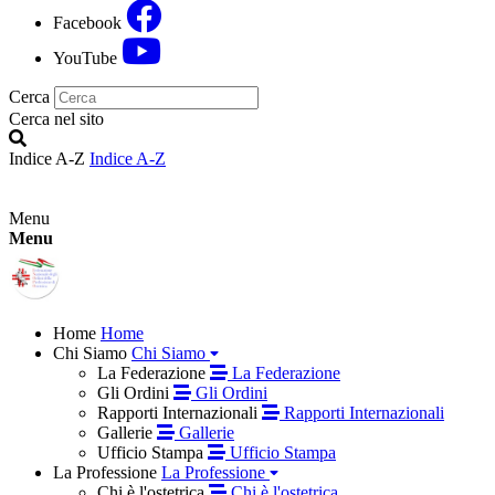
Facebook
YouTube
Cerca
Cerca nel sito
Indice A-Z
Indice A-Z
Menu
Menu
Home
Home
Chi Siamo
Chi Siamo
La Federazione
La Federazione
Gli Ordini
Gli Ordini
Rapporti Internazionali
Rapporti Internazionali
Gallerie
Gallerie
Ufficio Stampa
Ufficio Stampa
La Professione
La Professione
Chi è l'ostetrica
Chi è l'ostetrica