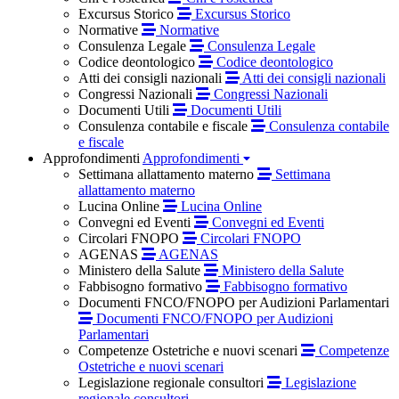
Excursus Storico
Excursus Storico
Normative
Normative
Consulenza Legale
Consulenza Legale
Codice deontologico
Codice deontologico
Atti dei consigli nazionali
Atti dei consigli nazionali
Congressi Nazionali
Congressi Nazionali
Documenti Utili
Documenti Utili
Consulenza contabile e fiscale
Consulenza contabile
e fiscale
Approfondimenti
Approfondimenti
Settimana allattamento materno
Settimana
allattamento materno
Lucina Online
Lucina Online
Convegni ed Eventi
Convegni ed Eventi
Circolari FNOPO
Circolari FNOPO
AGENAS
AGENAS
Ministero della Salute
Ministero della Salute
Fabbisogno formativo
Fabbisogno formativo
Documenti FNCO/FNOPO per Audizioni Parlamentari
Documenti FNCO/FNOPO per Audizioni
Parlamentari
Competenze Ostetriche e nuovi scenari
Competenze
Ostetriche e nuovi scenari
Legislazione regionale consultori
Legislazione
regionale consultori