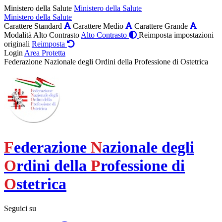
Ministero della Salute
Ministero della Salute
Ministero della Salute
Carattere Standard
Carattere Medio
Carattere Grande
Modalità Alto Contrasto
Alto Contrasto
Reimposta impostazioni
originali
Reimposta
Login
Area Protetta
Federazione Nazionale degli Ordini della Professione di Ostetrica
F
ederazione
N
azionale degli
O
rdini della
P
rofessione di
O
stetrica
Seguici su