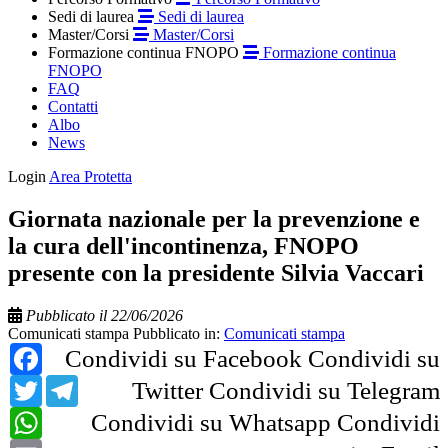
Sedi di laurea
Sedi di laurea
Master/Corsi
Master/Corsi
Formazione continua FNOPO
Formazione continua
FNOPO
FAQ
Contatti
Albo
News
Login
Area Protetta
Giornata nazionale per la prevenzione e
la cura dell'incontinenza, FNOPO
presente con la presidente Silvia Vaccari
Pubblicato il 22/06/2026
Comunicati stampa
Pubblicato in:
Comunicati stampa
Facebook
Condividi su Facebook
Condividi su
Twitter
Telegram
Twitter
Condividi su Telegram
WhatsApp
Condividi su Whatsapp
Condividi
Email