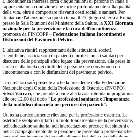
L'incontinenza interessa circa cinque milioni di persone in Italia e
rappresenta una condizione che incide profondamente sulla qualità
della vita, oltre a comportare rilevanti costi sociali e sanitari. Per
richiamare l'attenzione su questo tema, il 25 giugno si terrà a Roma,
presso la Sala Riunioni del Ministero della Salute, la
XXI Giornata
nazionale per la prevenzione e la cura dell'incontinenza
,
promossa da FINCOPP –
Federazione Italiana Incontinenti e
Disfunzioni del Pavimento Pelvico.
L'iniziativa riunirà rappresentanti delle istituzioni, società
scientifiche, associazioni di pazienti e professionisti sanitari per
discutere delle principali sfide legate alla prevenzione, alla presa in
carico e alla tutela dei diritti delle persone che convivono con
l'incontinenza e con le disfunzioni del pavimento pelvico.
Tra i relatori sarà presente anche la presidente della Federazione
Nazionale degli Ordini della Professione di Ostetrica (FNOPO),
Silvia Vaccari
, che prenderà parte alla tavola rotonda in programma
alle ore 12.00 dal titolo
"Le professioni sanitarie e l'importanza
della multidisciplinarietà nei percorsi dei pazienti".
Un tema particolarmente rilevante per la professione ostetrica. Le
ostetriche svolgono infatti un ruolo fondamentale nella prevenzione,
nell'educazione sanitaria, nell'intercettazione precoce dei sintomi e
nell'accompagnamento delle persone che presentano problematiche
legate al pavimento pelvico nelle diverse fasi della vita della donna,