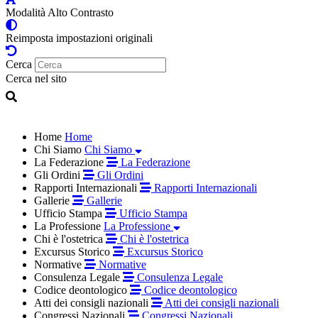
Modalità Alto Contrasto
Reimposta impostazioni originali
Cerca
Cerca nel sito
Home
Home
Chi Siamo
Chi Siamo
La Federazione
La Federazione
Gli Ordini
Gli Ordini
Rapporti Internazionali
Rapporti Internazionali
Gallerie
Gallerie
Ufficio Stampa
Ufficio Stampa
La Professione
La Professione
Chi è l'ostetrica
Chi è l'ostetrica
Excursus Storico
Excursus Storico
Normative
Normative
Consulenza Legale
Consulenza Legale
Codice deontologico
Codice deontologico
Atti dei consigli nazionali
Atti dei consigli nazionali
Congressi Nazionali
Congressi Nazionali