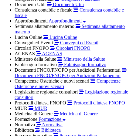
Documenti Utili
Documenti Utili
Consulenza contabile e fiscale
Consulenza contabile e
fiscale
Approfondimenti
Approfondimenti
Settimana allattamento materno
Settimana allattamento
materno
Lucina Online
Lucina Online
Convegni ed Eventi
Convegni ed Eventi
Circolari FNOPO
Circolari FNOPO
AGENAS
AGENAS
Ministero della Salute
Ministero della Salute
Fabbisogno formativo
Fabbisogno formativo
Documenti FNCO/FNOPO per Audizioni Parlamentari
Documenti FNCO/FNOPO per Audizioni Parlamentari
Competenze Ostetriche e nuovi scenari
Competenze
Ostetriche e nuovi scenari
Legislazione regionale consultori
Legislazione regionale
consultori
Protocolli d'intesa FNOPO
Protocolli d'intesa FNOPO
MIUR
MIUR
Medicina di Genere
Medicina di Genere
Formazione
Formazione
Normativa
Normativa
Biblioteca
Biblioteca
Percorso Formativo
Percorso Formativo