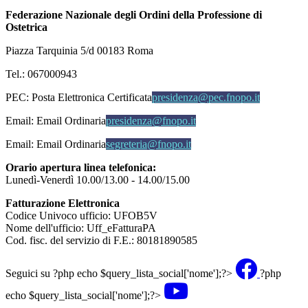
Federazione Nazionale degli Ordini della Professione di
Ostetrica
Piazza Tarquinia 5/d 00183 Roma
Tel.: 067000943
PEC:
Posta Elettronica Certificata
presidenza@pec.fnopo.it
Email:
Email Ordinaria
presidenza@fnopo.it
Email:
Email Ordinaria
segreteria@fnopo.it
Orario apertura linea telefonica:
Lunedì-Venerdì 10.00/13.00 - 14.00/15.00
Fatturazione Elettronica
Codice Univoco ufficio: UFOB5V
Nome dell'ufficio: Uff_eFatturaPA
Cod. fisc. del servizio di F.E.: 80181890585
Seguici su
?php echo $query_lista_social['nome'];?>
?php
echo $query_lista_social['nome'];?>