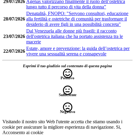
29/07/2026
Agenas valorizzano finalmente il ruolo dell’ostetrica
lungo tutto il percorso di vita della donna”
Denatalità, FNOPO: "Servono consultori, educazione
28/07/2026
alla fertilità e ostetriche di comunità per trasformare il
desiderio di avere figli in una possibilità concreta"
Dal Venezuela alle donne più fragili: il racconto
23/07/2026
dell'ostetrica italiana che ha portato assistenza tra le
macerie
Estate, amore e prevenzione: la guida dell’ostetrica per
22/07/2026
vivere una sessualità serena e consapevole
Esprimi il tuo giudizio sul contenuto di questa pagina
Positivo
Sufficiente
Negativo
Visitando il nostro sito Web l'utente accetta che stiamo usando i
cookie per assicurare la migliore esperienza di navigazione.
Si,
Acconsento ai cookie