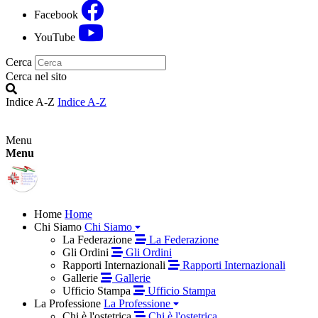
Facebook
YouTube
Cerca
Cerca nel sito
Indice A-Z
Indice A-Z
Menu
Menu
Home
Home
Chi Siamo
Chi Siamo
La Federazione
La Federazione
Gli Ordini
Gli Ordini
Rapporti Internazionali
Rapporti Internazionali
Gallerie
Gallerie
Ufficio Stampa
Ufficio Stampa
La Professione
La Professione
Chi è l'ostetrica
Chi è l'ostetrica