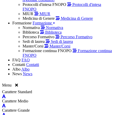
Protocolli d'intesa FNOPO
Protocolli d'intesa
FNOPO
MIUR
MIUR
Medicina di Genere
Medicina di Genere
Formazione
Formazione
Normativa
Normativa
Biblioteca
Biblioteca
Percorso Formativo
Percorso Formativo
Sedi di laurea
Sedi di laurea
Master/Corsi
Master/Corsi
Formazione continua FNOPO
Formazione continua
FNOPO
FAQ
FAQ
Contatti
Contatti
Albo
Albo
News
News
Menu
Carattere Standard
Carattere Medio
Carattere Grande