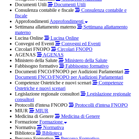
Documenti Utili
Documenti Utili
Consulenza contabile e fiscale
Consulenza contabile e
fiscale
Approfondimenti
Approfondimenti
Settimana allattamento materno
Settimana allattamento
materno
Lucina Online
Lucina Online
Convegni ed Eventi
Convegni ed Eventi
Circolari FNOPO
Circolari FNOPO
AGENAS
AGENAS
Ministero della Salute
Ministero della Salute
Fabbisogno formativo
Fabbisogno formativo
Documenti FNCO/FNOPO per Audizioni Parlamentari
Documenti FNCO/FNOPO per Audizioni Parlamentari
Competenze Ostetriche e nuovi scenari
Competenze
Ostetriche e nuovi scenari
Legislazione regionale consultori
Legislazione regionale
consultori
Protocolli d'intesa FNOPO
Protocolli d'intesa FNOPO
MIUR
MIUR
Medicina di Genere
Medicina di Genere
Formazione
Formazione
Normativa
Normativa
Biblioteca
Biblioteca
Percorso Formativo
Percorso Formativo