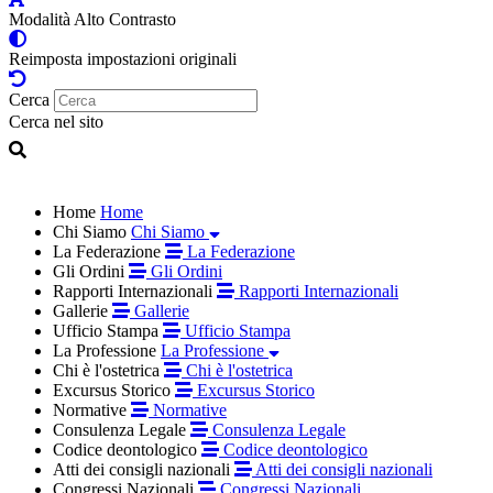
Modalità Alto Contrasto
Reimposta impostazioni originali
Cerca
Cerca nel sito
Home
Home
Chi Siamo
Chi Siamo
La Federazione
La Federazione
Gli Ordini
Gli Ordini
Rapporti Internazionali
Rapporti Internazionali
Gallerie
Gallerie
Ufficio Stampa
Ufficio Stampa
La Professione
La Professione
Chi è l'ostetrica
Chi è l'ostetrica
Excursus Storico
Excursus Storico
Normative
Normative
Consulenza Legale
Consulenza Legale
Codice deontologico
Codice deontologico
Atti dei consigli nazionali
Atti dei consigli nazionali
Congressi Nazionali
Congressi Nazionali