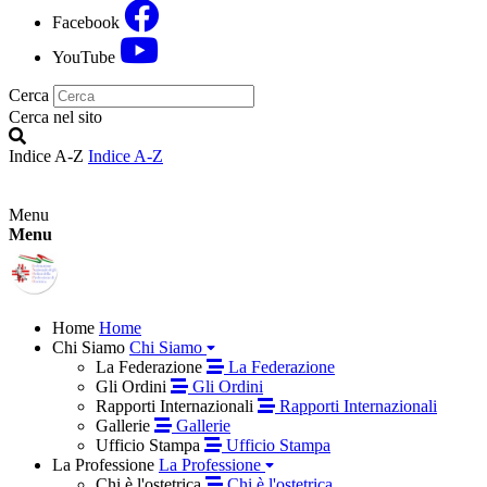
Facebook
YouTube
Cerca
Cerca nel sito
Indice A-Z
Indice A-Z
Menu
Menu
Home
Home
Chi Siamo
Chi Siamo
La Federazione
La Federazione
Gli Ordini
Gli Ordini
Rapporti Internazionali
Rapporti Internazionali
Gallerie
Gallerie
Ufficio Stampa
Ufficio Stampa
La Professione
La Professione
Chi è l'ostetrica
Chi è l'ostetrica