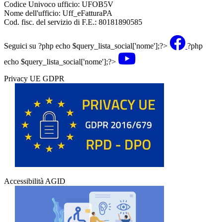
Codice Univoco ufficio: UFOB5V
Nome dell'ufficio: Uff_eFatturaPA
Cod. fisc. del servizio di F.E.: 80181890585
Seguici su
?php echo $query_lista_social['nome'];?>
?php
echo $query_lista_social['nome'];?>
Privacy UE GDPR
Accessibilità AGID