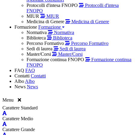
Protocolli d'intesa FNOPO
Protocolli d'intesa
FNOPO
MIUR
MIUR
Medicina di Genere
Medicina di Genere
Formazione
Formazione
Normativa
Normativa
Biblioteca
Biblioteca
Percorso Formativo
Percorso Formativo
Sedi di laurea
Sedi di laurea
Master/Corsi
Master/Corsi
Formazione continua FNOPO
Formazione continua
FNOPO
FAQ
FAQ
Contatti
Contatti
Albo
Albo
News
News
Menu
Carattere Standard
Carattere Medio
Carattere Grande