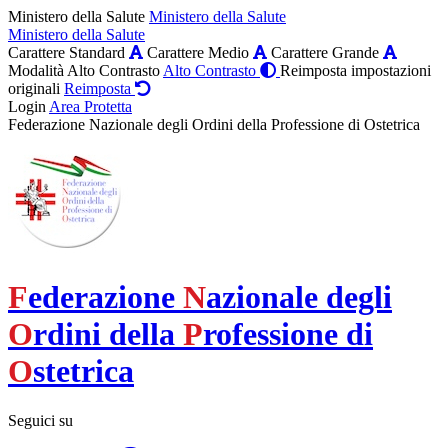
Ministero della Salute
Ministero della Salute
Ministero della Salute
Carattere Standard
Carattere Medio
Carattere Grande
Modalità Alto Contrasto
Alto Contrasto
Reimposta impostazioni
originali
Reimposta
Login
Area Protetta
Federazione Nazionale degli Ordini della Professione di Ostetrica
F
ederazione
N
azionale degli
O
rdini della
P
rofessione di
O
stetrica
Seguici su