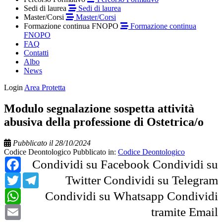
Sedi di laurea
Sedi di laurea
Master/Corsi
Master/Corsi
Formazione continua FNOPO
Formazione continua
FNOPO
FAQ
Contatti
Albo
News
Login
Area Protetta
Modulo segnalazione sospetta attività
abusiva della professione di Ostetrica/o
Pubblicato il 28/10/2024
Codice Deontologico
Pubblicato in:
Codice Deontologico
Facebook
Condividi su Facebook
Condividi su
Twitter
Telegram
Twitter
Condividi su Telegram
WhatsApp
Condividi su Whatsapp
Condividi
Email
tramite Email