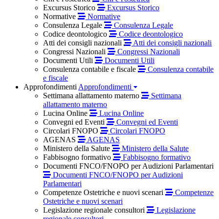
Excursus Storico
Excursus Storico
Normative
Normative
Consulenza Legale
Consulenza Legale
Codice deontologico
Codice deontologico
Atti dei consigli nazionali
Atti dei consigli nazionali
Congressi Nazionali
Congressi Nazionali
Documenti Utili
Documenti Utili
Consulenza contabile e fiscale
Consulenza contabile
e fiscale
Approfondimenti
Approfondimenti
Settimana allattamento materno
Settimana
allattamento materno
Lucina Online
Lucina Online
Convegni ed Eventi
Convegni ed Eventi
Circolari FNOPO
Circolari FNOPO
AGENAS
AGENAS
Ministero della Salute
Ministero della Salute
Fabbisogno formativo
Fabbisogno formativo
Documenti FNCO/FNOPO per Audizioni Parlamentari
Documenti FNCO/FNOPO per Audizioni
Parlamentari
Competenze Ostetriche e nuovi scenari
Competenze
Ostetriche e nuovi scenari
Legislazione regionale consultori
Legislazione
regionale consultori