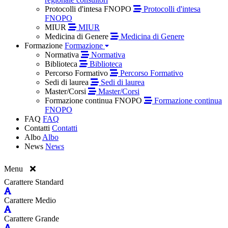
Protocolli d'intesa FNOPO
Protocolli d'intesa
FNOPO
MIUR
MIUR
Medicina di Genere
Medicina di Genere
Formazione
Formazione
Normativa
Normativa
Biblioteca
Biblioteca
Percorso Formativo
Percorso Formativo
Sedi di laurea
Sedi di laurea
Master/Corsi
Master/Corsi
Formazione continua FNOPO
Formazione continua
FNOPO
FAQ
FAQ
Contatti
Contatti
Albo
Albo
News
News
Menu
Carattere Standard
Carattere Medio
Carattere Grande