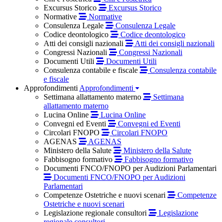
Excursus Storico
Excursus Storico
Normative
Normative
Consulenza Legale
Consulenza Legale
Codice deontologico
Codice deontologico
Atti dei consigli nazionali
Atti dei consigli nazionali
Congressi Nazionali
Congressi Nazionali
Documenti Utili
Documenti Utili
Consulenza contabile e fiscale
Consulenza contabile
e fiscale
Approfondimenti
Approfondimenti
Settimana allattamento materno
Settimana
allattamento materno
Lucina Online
Lucina Online
Convegni ed Eventi
Convegni ed Eventi
Circolari FNOPO
Circolari FNOPO
AGENAS
AGENAS
Ministero della Salute
Ministero della Salute
Fabbisogno formativo
Fabbisogno formativo
Documenti FNCO/FNOPO per Audizioni Parlamentari
Documenti FNCO/FNOPO per Audizioni
Parlamentari
Competenze Ostetriche e nuovi scenari
Competenze
Ostetriche e nuovi scenari
Legislazione regionale consultori
Legislazione
regionale consultori