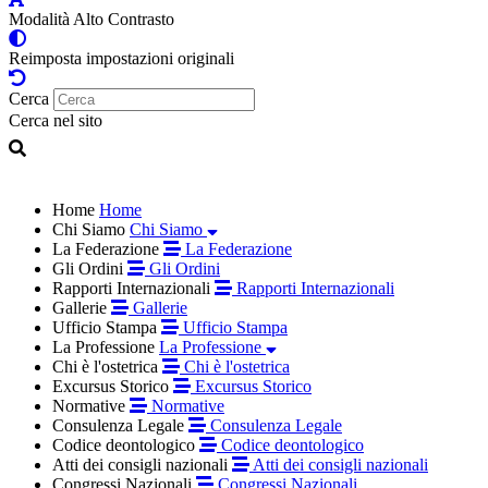
Modalità Alto Contrasto
Reimposta impostazioni originali
Cerca
Cerca nel sito
Home
Home
Chi Siamo
Chi Siamo
La Federazione
La Federazione
Gli Ordini
Gli Ordini
Rapporti Internazionali
Rapporti Internazionali
Gallerie
Gallerie
Ufficio Stampa
Ufficio Stampa
La Professione
La Professione
Chi è l'ostetrica
Chi è l'ostetrica
Excursus Storico
Excursus Storico
Normative
Normative
Consulenza Legale
Consulenza Legale
Codice deontologico
Codice deontologico
Atti dei consigli nazionali
Atti dei consigli nazionali
Congressi Nazionali
Congressi Nazionali