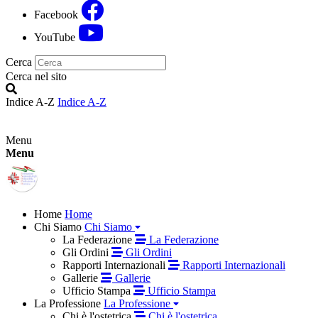
Facebook
YouTube
Cerca
Cerca nel sito
Indice A-Z
Indice A-Z
Menu
Menu
Home
Home
Chi Siamo
Chi Siamo
La Federazione
La Federazione
Gli Ordini
Gli Ordini
Rapporti Internazionali
Rapporti Internazionali
Gallerie
Gallerie
Ufficio Stampa
Ufficio Stampa
La Professione
La Professione
Chi è l'ostetrica
Chi è l'ostetrica