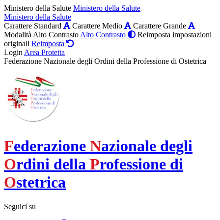
Ministero della Salute
Ministero della Salute
Ministero della Salute
Carattere Standard
Carattere Medio
Carattere Grande
Modalità Alto Contrasto
Alto Contrasto
Reimposta impostazioni
originali
Reimposta
Login
Area Protetta
Federazione Nazionale degli Ordini della Professione di Ostetrica
F
ederazione
N
azionale degli
O
rdini della
P
rofessione di
O
stetrica
Seguici su