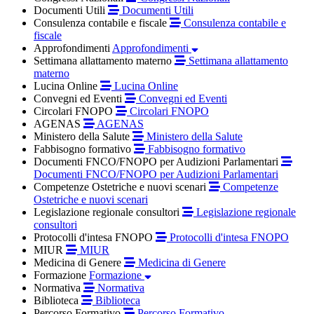
Documenti Utili
Documenti Utili
Consulenza contabile e fiscale
Consulenza contabile e
fiscale
Approfondimenti
Approfondimenti
Settimana allattamento materno
Settimana allattamento
materno
Lucina Online
Lucina Online
Convegni ed Eventi
Convegni ed Eventi
Circolari FNOPO
Circolari FNOPO
AGENAS
AGENAS
Ministero della Salute
Ministero della Salute
Fabbisogno formativo
Fabbisogno formativo
Documenti FNCO/FNOPO per Audizioni Parlamentari
Documenti FNCO/FNOPO per Audizioni Parlamentari
Competenze Ostetriche e nuovi scenari
Competenze
Ostetriche e nuovi scenari
Legislazione regionale consultori
Legislazione regionale
consultori
Protocolli d'intesa FNOPO
Protocolli d'intesa FNOPO
MIUR
MIUR
Medicina di Genere
Medicina di Genere
Formazione
Formazione
Normativa
Normativa
Biblioteca
Biblioteca
Percorso Formativo
Percorso Formativo