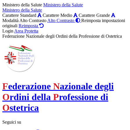
Ministero della Salute
Ministero della Salute
Ministero della Salute
Carattere Standard
Carattere Medio
Carattere Grande
Modalità Alto Contrasto
Alto Contrasto
Reimposta impostazioni
originali
Reimposta
Login
Area Protetta
Federazione Nazionale degli Ordini della Professione di Ostetrica
F
ederazione
N
azionale degli
O
rdini della
P
rofessione di
O
stetrica
Seguici su