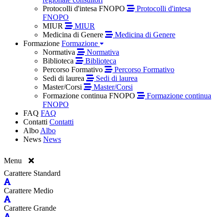
Protocolli d'intesa FNOPO
Protocolli d'intesa
FNOPO
MIUR
MIUR
Medicina di Genere
Medicina di Genere
Formazione
Formazione
Normativa
Normativa
Biblioteca
Biblioteca
Percorso Formativo
Percorso Formativo
Sedi di laurea
Sedi di laurea
Master/Corsi
Master/Corsi
Formazione continua FNOPO
Formazione continua
FNOPO
FAQ
FAQ
Contatti
Contatti
Albo
Albo
News
News
Menu
Carattere Standard
Carattere Medio
Carattere Grande