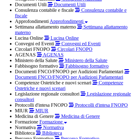
Documenti Utili
Documenti Utili
Consulenza contabile e fiscale
Consulenza contabile e
fiscale
Approfondimenti
Approfondimenti
Settimana allattamento materno
Settimana allattamento
materno
Lucina Online
Lucina Online
Convegni ed Eventi
Convegni ed Eventi
Circolari FNOPO
Circolari FNOPO
AGENAS
AGENAS
Ministero della Salute
Ministero della Salute
Fabbisogno formativo
Fabbisogno formativo
Documenti FNCO/FNOPO per Audizioni Parlamentari
Documenti FNCO/FNOPO per Audizioni Parlamentari
Competenze Ostetriche e nuovi scenari
Competenze
Ostetriche e nuovi scenari
Legislazione regionale consultori
Legislazione regionale
consultori
Protocolli d'intesa FNOPO
Protocolli d'intesa FNOPO
MIUR
MIUR
Medicina di Genere
Medicina di Genere
Formazione
Formazione
Normativa
Normativa
Biblioteca
Biblioteca
Percorso Formativo
Percorso Formativo