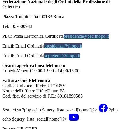
Federazione Nazionale degli Ordini della Professione di
Ostetrica
Piazza Tarquinia 5/d 00183 Roma
Tel.: 067000943
PEC:
Posta Elettronica Certificata
presidenza@pec.fnopo.it
Email:
Email Ordinaria
presidenza@fnopo.it
Email:
Email Ordinaria
segreteria@fnopo.it
Orario apertura linea telefonica:
Lunedì-Venerdì 10.00/13.00 - 14.00/15.00
Fatturazione Elettronica
Codice Univoco ufficio: UFOB5V
Nome dell'ufficio: Uff_eFatturaPA
Cod. fisc. del servizio di F.E.: 80181890585
Seguici su
?php echo $query_lista_social['nome'];?>
?php
echo $query_lista_social['nome'];?>
Privacy UE GDPR