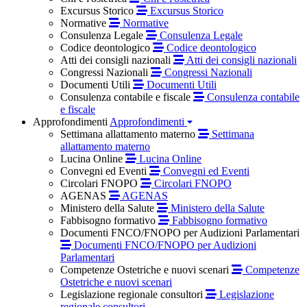
Excursus Storico
Excursus Storico
Normative
Normative
Consulenza Legale
Consulenza Legale
Codice deontologico
Codice deontologico
Atti dei consigli nazionali
Atti dei consigli nazionali
Congressi Nazionali
Congressi Nazionali
Documenti Utili
Documenti Utili
Consulenza contabile e fiscale
Consulenza contabile
e fiscale
Approfondimenti
Approfondimenti
Settimana allattamento materno
Settimana
allattamento materno
Lucina Online
Lucina Online
Convegni ed Eventi
Convegni ed Eventi
Circolari FNOPO
Circolari FNOPO
AGENAS
AGENAS
Ministero della Salute
Ministero della Salute
Fabbisogno formativo
Fabbisogno formativo
Documenti FNCO/FNOPO per Audizioni Parlamentari
Documenti FNCO/FNOPO per Audizioni
Parlamentari
Competenze Ostetriche e nuovi scenari
Competenze
Ostetriche e nuovi scenari
Legislazione regionale consultori
Legislazione
regionale consultori