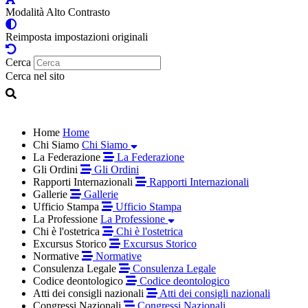
Modalità Alto Contrasto
Reimposta impostazioni originali
Cerca
Cerca nel sito
Home
Home
Chi Siamo
Chi Siamo
La Federazione
La Federazione
Gli Ordini
Gli Ordini
Rapporti Internazionali
Rapporti Internazionali
Gallerie
Gallerie
Ufficio Stampa
Ufficio Stampa
La Professione
La Professione
Chi è l'ostetrica
Chi è l'ostetrica
Excursus Storico
Excursus Storico
Normative
Normative
Consulenza Legale
Consulenza Legale
Codice deontologico
Codice deontologico
Atti dei consigli nazionali
Atti dei consigli nazionali
Congressi Nazionali
Congressi Nazionali