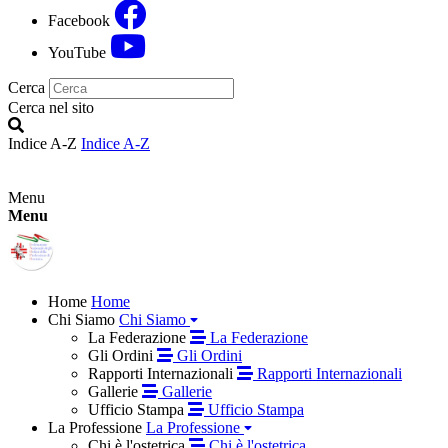
Facebook
YouTube
Cerca
Cerca nel sito
Indice A-Z
Indice A-Z
Menu
Menu
Home
Home
Chi Siamo
Chi Siamo
La Federazione
La Federazione
Gli Ordini
Gli Ordini
Rapporti Internazionali
Rapporti Internazionali
Gallerie
Gallerie
Ufficio Stampa
Ufficio Stampa
La Professione
La Professione
Chi è l'ostetrica
Chi è l'ostetrica