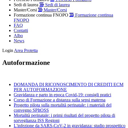
Sedi di laurea
Sedi di laurea
Master/Corsi
Master/Corsi
Formazione continua FNOPO
Formazione continua
FNOPO
FAQ
Contatti
Albo
News
Login
Area Protetta
Autoformazione
DOMANDA DI RICONOSCIMENTO DI CREDITI ECM
PER AUTOFORMAZIONE
Gravidanza e parto in epoca Covid-19: consigli pratici
Corso di Formazione a distanza sulla sepsi materna
Progetto pilota sulla mortalità perinatale: i materiali del
convegno SPItOSS
Mortalità perinatale: i primi risultati del progetto pilota di
sorveglianza ISS Regioni
L'infezione da SARS-CoV-2 in gravidanza: studio prospettico