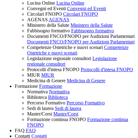
Lucina Online
Lucina Online
Convegni ed Eventi
Convegni ed Eventi
Circolari FNOPO
Circolari FNOPO
AGENAS
AGENAS
Ministero della Salute
Ministero della Salute
Fabbisogno formativo
Fabbisogno formativo
Documenti FNCO/FNOPO per Audizioni Parlamentari
Documenti FNCO/FNOPO per Audizioni Parlamentari
Competenze Ostetriche e nuovi scenari
Competenze
Ostetriche e nuovi scenari
Legislazione regionale consultori
Legislazione
regionale consultori
Protocolli d'intesa FNOPO
Protocolli d'intesa FNOPO
MIUR
MIUR
Medicina di Genere
Medicina di Genere
Formazione
Formazione
Normativa
Normativa
Biblioteca
Biblioteca
Percorso Formativo
Percorso Formativo
Sedi di laurea
Sedi di laurea
Master/Corsi
Master/Corsi
Formazione continua FNOPO
Formazione continua
FNOPO
FAQ
FAQ
Contatti
Contatti