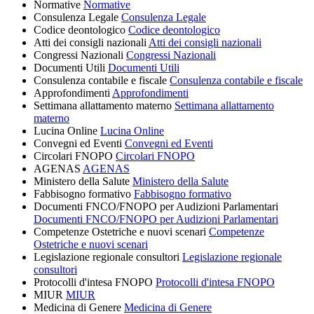
Normative
Normative
Consulenza Legale
Consulenza Legale
Codice deontologico
Codice deontologico
Atti dei consigli nazionali
Atti dei consigli nazionali
Congressi Nazionali
Congressi Nazionali
Documenti Utili
Documenti Utili
Consulenza contabile e fiscale
Consulenza contabile e fiscale
Approfondimenti
Approfondimenti
Settimana allattamento materno
Settimana allattamento
materno
Lucina Online
Lucina Online
Convegni ed Eventi
Convegni ed Eventi
Circolari FNOPO
Circolari FNOPO
AGENAS
AGENAS
Ministero della Salute
Ministero della Salute
Fabbisogno formativo
Fabbisogno formativo
Documenti FNCO/FNOPO per Audizioni Parlamentari
Documenti FNCO/FNOPO per Audizioni Parlamentari
Competenze Ostetriche e nuovi scenari
Competenze
Ostetriche e nuovi scenari
Legislazione regionale consultori
Legislazione regionale
consultori
Protocolli d'intesa FNOPO
Protocolli d'intesa FNOPO
MIUR
MIUR
Medicina di Genere
Medicina di Genere