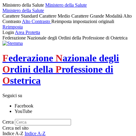
Ministero della Salute
Ministero della Salute
Ministero della Salute
Carattere Standard
Carattere Medio
Carattere Grande
Modalità Alto
Contrasto
Alto Contrasto
Reimposta impostazioni originali
Reimposta
Login
Area Protetta
Federazione Nazionale degli Ordini della Professione di Ostetrica
F
ederazione
N
azionale degli
O
rdini della
P
rofessione di
O
stetrica
Seguici su
Facebook
YouTube
Cerca
Cerca nel sito
Indice A-Z
Indice A-Z