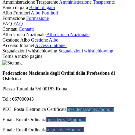
Amministrazione Trasparente
Amministrazione Trasparente
Bandi di gara
Bandi di gara
Albo Fornitori
Albo Fornitori
Formazione
Formazione
FAQ
FAQ
Contatti
Contatti
Albo Unico Nazionale
Albo Unico Nazionale
Gestione Albo
Gestione Albo
Accesso Intranet
Accesso Intranet
Segnalazioni whistleblowing
Segnalazioni whistleblowing
Torna a inizio pagina
Federazione Nazionale degli Ordini della Professione di
Ostetrica
Piazza Tarquinia 5/d 00183 Roma
Tel.: 067000943
PEC:
Posta Elettronica Certificata
presidenza@pec.fnopo.it
Email:
Email Ordinaria
presidenza@fnopo.it
Email:
Email Ordinaria
segreteria@fnopo.it