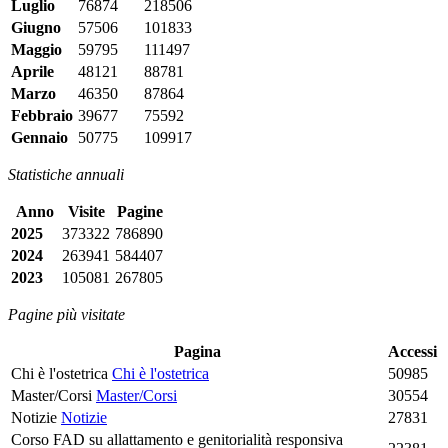
Luglio
76874
218506
Giugno
57506
101833
Maggio
59795
111497
Aprile
48121
88781
Marzo
46350
87864
Febbraio
39677
75592
Gennaio
50775
109917
Statistiche annuali
Anno
Visite
Pagine
2025
373322
786890
2024
263941
584407
2023
105081
267805
Pagine più visitate
Pagina
Accessi
Chi è l'ostetrica
Chi è l'ostetrica
50985
Master/Corsi
Master/Corsi
30554
Notizie
Notizie
27831
Corso FAD su allattamento e genitorialità responsiva