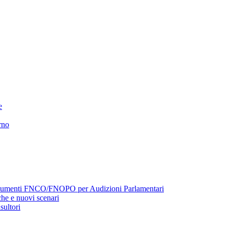
e
rno
menti FNCO/FNOPO per Audizioni Parlamentari
he e nuovi scenari
sultori