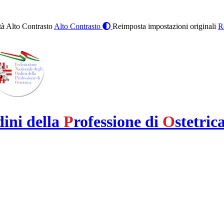
à Alto Contrasto
Alto Contrasto
Reimposta impostazioni originali
R
dini della
P
rofessione di
O
stetric