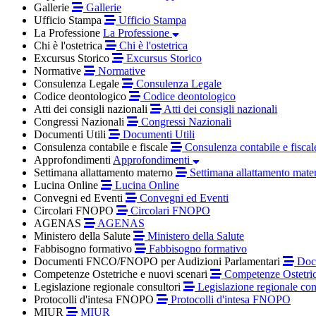
Gallerie
Gallerie
Ufficio Stampa
Ufficio Stampa
La Professione
La Professione
Chi è l'ostetrica
Chi è l'ostetrica
Excursus Storico
Excursus Storico
Normative
Normative
Consulenza Legale
Consulenza Legale
Codice deontologico
Codice deontologico
Atti dei consigli nazionali
Atti dei consigli nazionali
Congressi Nazionali
Congressi Nazionali
Documenti Utili
Documenti Utili
Consulenza contabile e fiscale
Consulenza contabile e fiscal
Approfondimenti
Approfondimenti
Settimana allattamento materno
Settimana allattamento mate
Lucina Online
Lucina Online
Convegni ed Eventi
Convegni ed Eventi
Circolari FNOPO
Circolari FNOPO
AGENAS
AGENAS
Ministero della Salute
Ministero della Salute
Fabbisogno formativo
Fabbisogno formativo
Documenti FNCO/FNOPO per Audizioni Parlamentari
Docu
Competenze Ostetriche e nuovi scenari
Competenze Ostetric
Legislazione regionale consultori
Legislazione regionale con
Protocolli d'intesa FNOPO
Protocolli d'intesa FNOPO
MIUR
MIUR