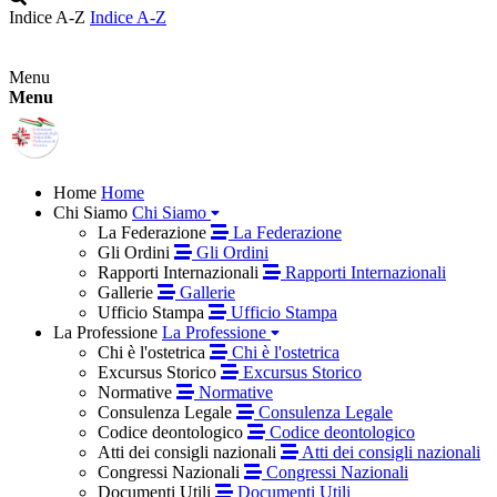
Indice A-Z
Indice A-Z
Menu
Menu
Home
Home
Chi Siamo
Chi Siamo
La Federazione
La Federazione
Gli Ordini
Gli Ordini
Rapporti Internazionali
Rapporti Internazionali
Gallerie
Gallerie
Ufficio Stampa
Ufficio Stampa
La Professione
La Professione
Chi è l'ostetrica
Chi è l'ostetrica
Excursus Storico
Excursus Storico
Normative
Normative
Consulenza Legale
Consulenza Legale
Codice deontologico
Codice deontologico
Atti dei consigli nazionali
Atti dei consigli nazionali
Congressi Nazionali
Congressi Nazionali
Documenti Utili
Documenti Utili