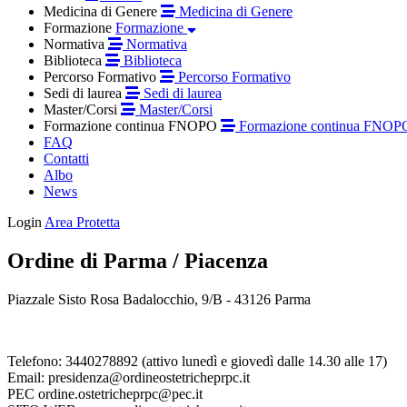
Medicina di Genere
Medicina di Genere
Formazione
Formazione
Normativa
Normativa
Biblioteca
Biblioteca
Percorso Formativo
Percorso Formativo
Sedi di laurea
Sedi di laurea
Master/Corsi
Master/Corsi
Formazione continua FNOPO
Formazione continua FNOP
FAQ
Contatti
Albo
News
Login
Area Protetta
Ordine di Parma / Piacenza
Piazzale Sisto Rosa Badalocchio, 9/B - 43126 Parma
Telefono: 3440278892 (attivo lunedì e giovedì dalle 14.30 alle 17)
Email: presidenza@ordineostetricheprpc.it
PEC ordine.ostetricheprpc@pec.it