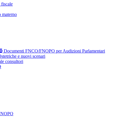
fiscale
o materno
Documenti FNCO/FNOPO per Audizioni Parlamentari
tetriche e nuovi scenari
le consultori
O
 FNOPO