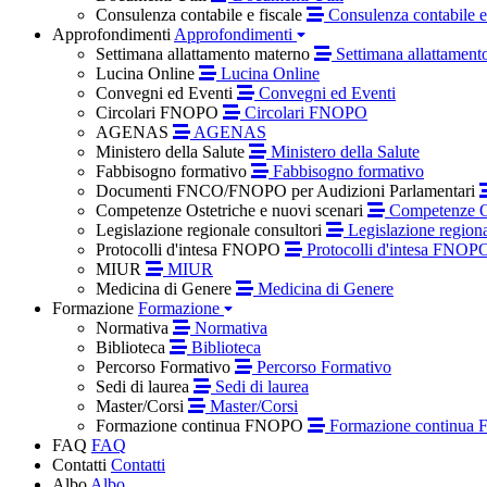
Consulenza contabile e fiscale
Consulenza contabile e 
Approfondimenti
Approfondimenti
Settimana allattamento materno
Settimana allattament
Lucina Online
Lucina Online
Convegni ed Eventi
Convegni ed Eventi
Circolari FNOPO
Circolari FNOPO
AGENAS
AGENAS
Ministero della Salute
Ministero della Salute
Fabbisogno formativo
Fabbisogno formativo
Documenti FNCO/FNOPO per Audizioni Parlamentari
Competenze Ostetriche e nuovi scenari
Competenze Os
Legislazione regionale consultori
Legislazione regiona
Protocolli d'intesa FNOPO
Protocolli d'intesa FNOP
MIUR
MIUR
Medicina di Genere
Medicina di Genere
Formazione
Formazione
Normativa
Normativa
Biblioteca
Biblioteca
Percorso Formativo
Percorso Formativo
Sedi di laurea
Sedi di laurea
Master/Corsi
Master/Corsi
Formazione continua FNOPO
Formazione continua
FAQ
FAQ
Contatti
Contatti
Albo
Albo