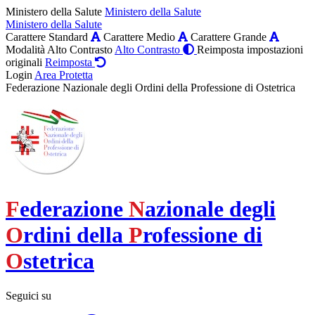
Ministero della Salute
Ministero della Salute
Ministero della Salute
Carattere Standard
Carattere Medio
Carattere Grande
Modalità Alto Contrasto
Alto Contrasto
Reimposta impostazioni
originali
Reimposta
Login
Area Protetta
Federazione Nazionale degli Ordini della Professione di Ostetrica
F
ederazione
N
azionale degli
O
rdini della
P
rofessione di
O
stetrica
Seguici su