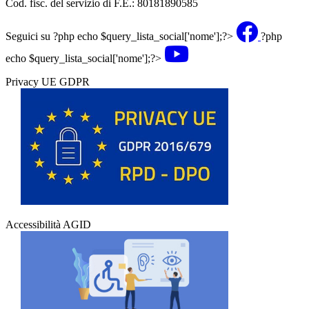
Cod. fisc. del servizio di F.E.: 80181890585
Seguici su
?php echo $query_lista_social['nome'];?>
?php
echo $query_lista_social['nome'];?>
Privacy UE GDPR
Accessibilità AGID