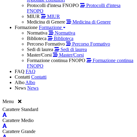
Protocolli d'intesa FNOPO
Protocolli d'intesa
FNOPO
MIUR
MIUR
Medicina di Genere
Medicina di Genere
Formazione
Formazione
Normativa
Normativa
Biblioteca
Biblioteca
Percorso Formativo
Percorso Formativo
Sedi di laurea
Sedi di laurea
Master/Corsi
Master/Corsi
Formazione continua FNOPO
Formazione continua
FNOPO
FAQ
FAQ
Contatti
Contatti
Albo
Albo
News
News
Menu
Carattere Standard
Carattere Medio
Carattere Grande