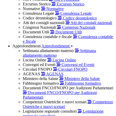
Excursus Storico
Excursus Storico
Normative
Normative
Consulenza Legale
Consulenza Legale
Codice deontologico
Codice deontologico
Atti dei consigli nazionali
Atti dei consigli nazionali
Congressi Nazionali
Congressi Nazionali
Documenti Utili
Documenti Utili
Consulenza contabile e fiscale
Consulenza contabile
e fiscale
Approfondimenti
Approfondimenti
Settimana allattamento materno
Settimana
allattamento materno
Lucina Online
Lucina Online
Convegni ed Eventi
Convegni ed Eventi
Circolari FNOPO
Circolari FNOPO
AGENAS
AGENAS
Ministero della Salute
Ministero della Salute
Fabbisogno formativo
Fabbisogno formativo
Documenti FNCO/FNOPO per Audizioni Parlamentari
Documenti FNCO/FNOPO per Audizioni
Parlamentari
Competenze Ostetriche e nuovi scenari
Competenze
Ostetriche e nuovi scenari
Legislazione regionale consultori
Legislazione
regionale consultori