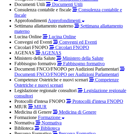
Documenti Utili
Documenti Utili
Consulenza contabile e fiscale
Consulenza contabile e
fiscale
Approfondimenti
Approfondimenti
Settimana allattamento materno
Settimana allattamento
materno
Lucina Online
Lucina Online
Convegni ed Eventi
Convegni ed Eventi
Circolari FNOPO
Circolari FNOPO
AGENAS
AGENAS
Ministero della Salute
Ministero della Salute
Fabbisogno formativo
Fabbisogno formativo
Documenti FNCO/FNOPO per Audizioni Parlamentari
Documenti FNCO/FNOPO per Audizioni Parlamentari
Competenze Ostetriche e nuovi scenari
Competenze
Ostetriche e nuovi scenari
Legislazione regionale consultori
Legislazione regionale
consultori
Protocolli d'intesa FNOPO
Protocolli d'intesa FNOPO
MIUR
MIUR
Medicina di Genere
Medicina di Genere
Formazione
Formazione
Normativa
Normativa
Biblioteca
Biblioteca
Percorso Formativo
Percorso Formativo