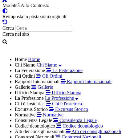
Modalità Alto Contrasto
Reimposta impostazioni originali
Cerca
Cerca nel sito
Home
Home
Chi Siamo
Chi Siamo
La Federazione
La Federazione
Gli Ordini
Gli Ordini
Rapporti Internazionali
Rapporti Internazionali
Gallerie
Gallerie
Ufficio Stampa
Ufficio Stampa
La Professione
La Professione
Chi è l'ostetrica
Chi è l'ostetrica
Excursus Storico
Excursus Storico
Normative
Normative
Consulenza Legale
Consulenza Legale
Codice deontologico
Codice deontologico
Atti dei consigli nazionali
Atti dei consigli nazionali
Congressi Nazionali
Congressi Nazionali