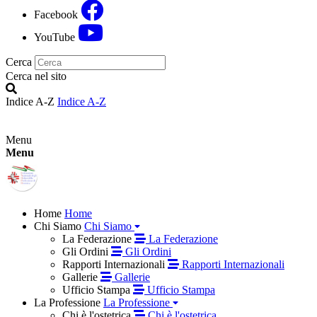
Facebook
YouTube
Cerca
Cerca nel sito
Indice A-Z
Indice A-Z
Menu
Menu
Home
Home
Chi Siamo
Chi Siamo
La Federazione
La Federazione
Gli Ordini
Gli Ordini
Rapporti Internazionali
Rapporti Internazionali
Gallerie
Gallerie
Ufficio Stampa
Ufficio Stampa
La Professione
La Professione
Chi è l'ostetrica
Chi è l'ostetrica