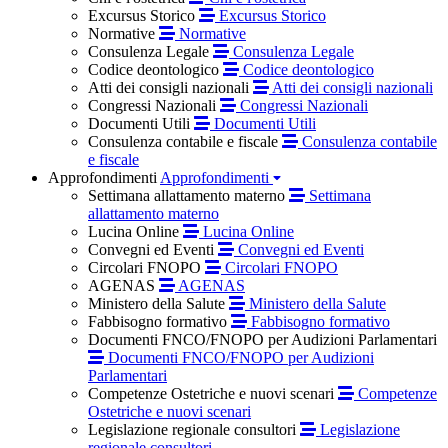
Excursus Storico
Excursus Storico
Normative
Normative
Consulenza Legale
Consulenza Legale
Codice deontologico
Codice deontologico
Atti dei consigli nazionali
Atti dei consigli nazionali
Congressi Nazionali
Congressi Nazionali
Documenti Utili
Documenti Utili
Consulenza contabile e fiscale
Consulenza contabile
e fiscale
Approfondimenti
Approfondimenti
Settimana allattamento materno
Settimana
allattamento materno
Lucina Online
Lucina Online
Convegni ed Eventi
Convegni ed Eventi
Circolari FNOPO
Circolari FNOPO
AGENAS
AGENAS
Ministero della Salute
Ministero della Salute
Fabbisogno formativo
Fabbisogno formativo
Documenti FNCO/FNOPO per Audizioni Parlamentari
Documenti FNCO/FNOPO per Audizioni
Parlamentari
Competenze Ostetriche e nuovi scenari
Competenze
Ostetriche e nuovi scenari
Legislazione regionale consultori
Legislazione
regionale consultori