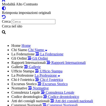
Modalità Alto Contrasto
Reimposta impostazioni originali
Cerca
Cerca nel sito
Home
Home
Chi Siamo
Chi Siamo
La Federazione
La Federazione
Gli Ordini
Gli Ordini
Rapporti Internazionali
Rapporti Internazionali
Gallerie
Gallerie
Ufficio Stampa
Ufficio Stampa
La Professione
La Professione
Chi è l'ostetrica
Chi è l'ostetrica
Excursus Storico
Excursus Storico
Normative
Normative
Consulenza Legale
Consulenza Legale
Codice deontologico
Codice deontologico
Atti dei consigli nazionali
Atti dei consigli nazionali
Congressi Nazionali
Congressi Nazionali