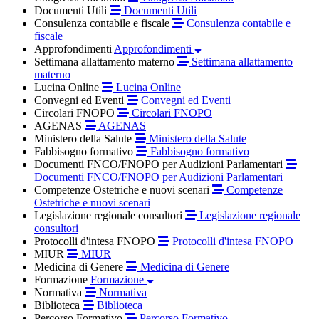
Documenti Utili
Documenti Utili
Consulenza contabile e fiscale
Consulenza contabile e
fiscale
Approfondimenti
Approfondimenti
Settimana allattamento materno
Settimana allattamento
materno
Lucina Online
Lucina Online
Convegni ed Eventi
Convegni ed Eventi
Circolari FNOPO
Circolari FNOPO
AGENAS
AGENAS
Ministero della Salute
Ministero della Salute
Fabbisogno formativo
Fabbisogno formativo
Documenti FNCO/FNOPO per Audizioni Parlamentari
Documenti FNCO/FNOPO per Audizioni Parlamentari
Competenze Ostetriche e nuovi scenari
Competenze
Ostetriche e nuovi scenari
Legislazione regionale consultori
Legislazione regionale
consultori
Protocolli d'intesa FNOPO
Protocolli d'intesa FNOPO
MIUR
MIUR
Medicina di Genere
Medicina di Genere
Formazione
Formazione
Normativa
Normativa
Biblioteca
Biblioteca
Percorso Formativo
Percorso Formativo