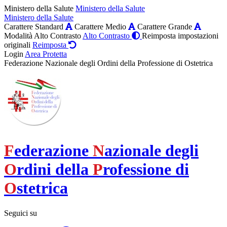
Ministero della Salute
Ministero della Salute
Ministero della Salute
Carattere Standard
Carattere Medio
Carattere Grande
Modalità Alto Contrasto
Alto Contrasto
Reimposta impostazioni
originali
Reimposta
Login
Area Protetta
Federazione Nazionale degli Ordini della Professione di Ostetrica
F
ederazione
N
azionale degli
O
rdini della
P
rofessione di
O
stetrica
Seguici su