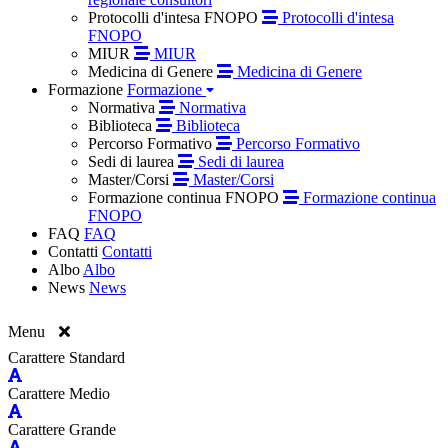
Protocolli d'intesa FNOPO
Protocolli d'intesa
FNOPO
MIUR
MIUR
Medicina di Genere
Medicina di Genere
Formazione
Formazione
Normativa
Normativa
Biblioteca
Biblioteca
Percorso Formativo
Percorso Formativo
Sedi di laurea
Sedi di laurea
Master/Corsi
Master/Corsi
Formazione continua FNOPO
Formazione continua
FNOPO
FAQ
FAQ
Contatti
Contatti
Albo
Albo
News
News
Menu
Carattere Standard
Carattere Medio
Carattere Grande