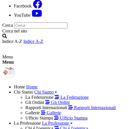
Facebook
YouTube
Cerca
Cerca nel sito
Indice A-Z
Indice A-Z
Menu
Menu
Home
Home
Chi Siamo
Chi Siamo
La Federazione
La Federazione
Gli Ordini
Gli Ordini
Rapporti Internazionali
Rapporti Internazionali
Gallerie
Gallerie
Ufficio Stampa
Ufficio Stampa
La Professione
La Professione
Chi è l'ostetrica
Chi è l'ostetrica