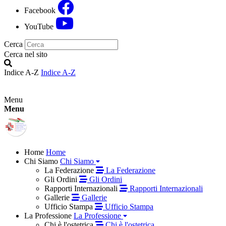
Facebook
YouTube
Cerca
Cerca nel sito
Indice A-Z
Indice A-Z
Menu
Menu
Home
Home
Chi Siamo
Chi Siamo
La Federazione
La Federazione
Gli Ordini
Gli Ordini
Rapporti Internazionali
Rapporti Internazionali
Gallerie
Gallerie
Ufficio Stampa
Ufficio Stampa
La Professione
La Professione
Chi è l'ostetrica
Chi è l'ostetrica