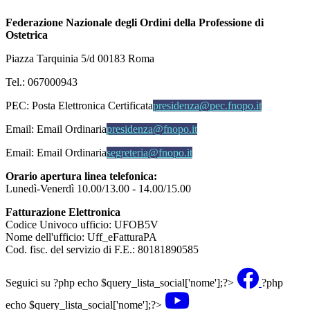
Federazione Nazionale degli Ordini della Professione di
Ostetrica
Piazza Tarquinia 5/d 00183 Roma
Tel.: 067000943
PEC:
Posta Elettronica Certificata
presidenza@pec.fnopo.it
Email:
Email Ordinaria
presidenza@fnopo.it
Email:
Email Ordinaria
segreteria@fnopo.it
Orario apertura linea telefonica:
Lunedì-Venerdì 10.00/13.00 - 14.00/15.00
Fatturazione Elettronica
Codice Univoco ufficio: UFOB5V
Nome dell'ufficio: Uff_eFatturaPA
Cod. fisc. del servizio di F.E.: 80181890585
Seguici su
?php echo $query_lista_social['nome'];?>
?php
echo $query_lista_social['nome'];?>