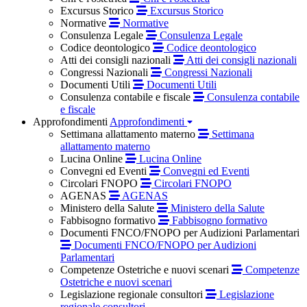
Excursus Storico
Excursus Storico
Normative
Normative
Consulenza Legale
Consulenza Legale
Codice deontologico
Codice deontologico
Atti dei consigli nazionali
Atti dei consigli nazionali
Congressi Nazionali
Congressi Nazionali
Documenti Utili
Documenti Utili
Consulenza contabile e fiscale
Consulenza contabile
e fiscale
Approfondimenti
Approfondimenti
Settimana allattamento materno
Settimana
allattamento materno
Lucina Online
Lucina Online
Convegni ed Eventi
Convegni ed Eventi
Circolari FNOPO
Circolari FNOPO
AGENAS
AGENAS
Ministero della Salute
Ministero della Salute
Fabbisogno formativo
Fabbisogno formativo
Documenti FNCO/FNOPO per Audizioni Parlamentari
Documenti FNCO/FNOPO per Audizioni
Parlamentari
Competenze Ostetriche e nuovi scenari
Competenze
Ostetriche e nuovi scenari
Legislazione regionale consultori
Legislazione
regionale consultori