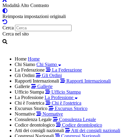
Modalità Alto Contrasto
Reimposta impostazioni originali
Cerca
Cerca nel sito
Home
Home
Chi Siamo
Chi Siamo
La Federazione
La Federazione
Gli Ordini
Gli Ordini
Rapporti Internazionali
Rapporti Internazionali
Gallerie
Gallerie
Ufficio Stampa
Ufficio Stampa
La Professione
La Professione
Chi è l'ostetrica
Chi è l'ostetrica
Excursus Storico
Excursus Storico
Normative
Normative
Consulenza Legale
Consulenza Legale
Codice deontologico
Codice deontologico
Atti dei consigli nazionali
Atti dei consigli nazionali
Congressi Nazionali
Congressi Nazionali