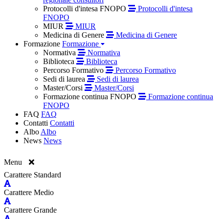
Protocolli d'intesa FNOPO
Protocolli d'intesa
FNOPO
MIUR
MIUR
Medicina di Genere
Medicina di Genere
Formazione
Formazione
Normativa
Normativa
Biblioteca
Biblioteca
Percorso Formativo
Percorso Formativo
Sedi di laurea
Sedi di laurea
Master/Corsi
Master/Corsi
Formazione continua FNOPO
Formazione continua
FNOPO
FAQ
FAQ
Contatti
Contatti
Albo
Albo
News
News
Menu
Carattere Standard
Carattere Medio
Carattere Grande