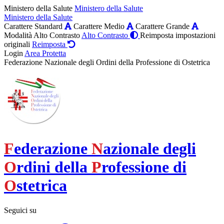
Ministero della Salute
Ministero della Salute
Ministero della Salute
Carattere Standard
Carattere Medio
Carattere Grande
Modalità Alto Contrasto
Alto Contrasto
Reimposta impostazioni
originali
Reimposta
Login
Area Protetta
Federazione Nazionale degli Ordini della Professione di Ostetrica
F
ederazione
N
azionale degli
O
rdini della
P
rofessione di
O
stetrica
Seguici su