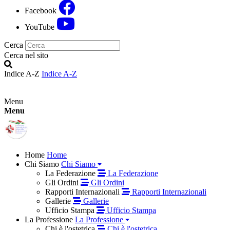
Facebook
YouTube
Cerca
Cerca nel sito
Indice A-Z
Indice A-Z
Menu
Menu
Home
Home
Chi Siamo
Chi Siamo
La Federazione
La Federazione
Gli Ordini
Gli Ordini
Rapporti Internazionali
Rapporti Internazionali
Gallerie
Gallerie
Ufficio Stampa
Ufficio Stampa
La Professione
La Professione
Chi è l'ostetrica
Chi è l'ostetrica