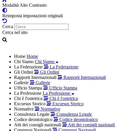
Modalità Alto Contrasto
Reimposta impostazioni originali
Cerca
Cerca nel sito
Home
Home
Chi Siamo
Chi Siamo
La Federazione
La Federazione
Gli Ordini
Gli Ordini
Rapporti Internazionali
Rapporti Internazionali
Gallerie
Gallerie
Ufficio Stampa
Ufficio Stampa
La Professione
La Professione
Chi è l'ostetrica
Chi è l'ostetrica
Excursus Storico
Excursus Storico
Normative
Normative
Consulenza Legale
Consulenza Legale
Codice deontologico
Codice deontologico
Atti dei consigli nazionali
Atti dei consigli nazionali
Congressi Nazionali
Congressi Nazionali