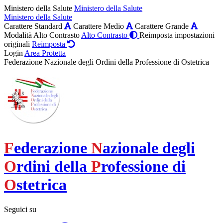
Ministero della Salute
Ministero della Salute
Ministero della Salute
Carattere Standard
Carattere Medio
Carattere Grande
Modalità Alto Contrasto
Alto Contrasto
Reimposta impostazioni
originali
Reimposta
Login
Area Protetta
Federazione Nazionale degli Ordini della Professione di Ostetrica
F
ederazione
N
azionale degli
O
rdini della
P
rofessione di
O
stetrica
Seguici su