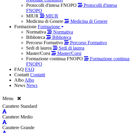
Protocolli d'intesa FNOPO
Protocolli d'intesa
FNOPO
MIUR
MIUR
Medicina di Genere
Medicina di Genere
Formazione
Formazione
Normativa
Normativa
Biblioteca
Biblioteca
Percorso Formativo
Percorso Formativo
Sedi di laurea
Sedi di laurea
Master/Corsi
Master/Corsi
Formazione continua FNOPO
Formazione continua
FNOPO
FAQ
FAQ
Contatti
Contatti
Albo
Albo
News
News
Menu
Carattere Standard
Carattere Medio
Carattere Grande