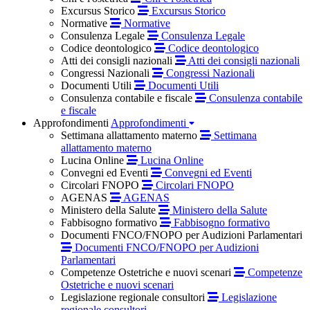
Excursus Storico
Excursus Storico
Normative
Normative
Consulenza Legale
Consulenza Legale
Codice deontologico
Codice deontologico
Atti dei consigli nazionali
Atti dei consigli nazionali
Congressi Nazionali
Congressi Nazionali
Documenti Utili
Documenti Utili
Consulenza contabile e fiscale
Consulenza contabile
e fiscale
Approfondimenti
Approfondimenti
Settimana allattamento materno
Settimana
allattamento materno
Lucina Online
Lucina Online
Convegni ed Eventi
Convegni ed Eventi
Circolari FNOPO
Circolari FNOPO
AGENAS
AGENAS
Ministero della Salute
Ministero della Salute
Fabbisogno formativo
Fabbisogno formativo
Documenti FNCO/FNOPO per Audizioni Parlamentari
Documenti FNCO/FNOPO per Audizioni
Parlamentari
Competenze Ostetriche e nuovi scenari
Competenze
Ostetriche e nuovi scenari
Legislazione regionale consultori
Legislazione
regionale consultori