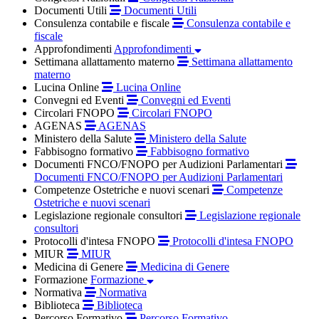
Documenti Utili
Documenti Utili
Consulenza contabile e fiscale
Consulenza contabile e
fiscale
Approfondimenti
Approfondimenti
Settimana allattamento materno
Settimana allattamento
materno
Lucina Online
Lucina Online
Convegni ed Eventi
Convegni ed Eventi
Circolari FNOPO
Circolari FNOPO
AGENAS
AGENAS
Ministero della Salute
Ministero della Salute
Fabbisogno formativo
Fabbisogno formativo
Documenti FNCO/FNOPO per Audizioni Parlamentari
Documenti FNCO/FNOPO per Audizioni Parlamentari
Competenze Ostetriche e nuovi scenari
Competenze
Ostetriche e nuovi scenari
Legislazione regionale consultori
Legislazione regionale
consultori
Protocolli d'intesa FNOPO
Protocolli d'intesa FNOPO
MIUR
MIUR
Medicina di Genere
Medicina di Genere
Formazione
Formazione
Normativa
Normativa
Biblioteca
Biblioteca
Percorso Formativo
Percorso Formativo