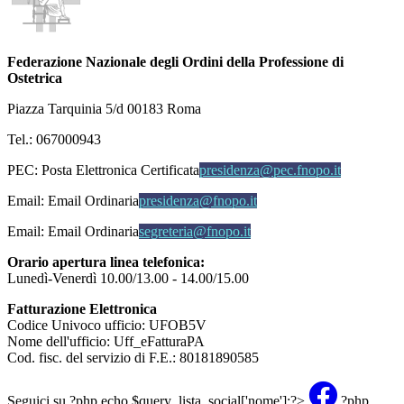
Federazione Nazionale degli Ordini della Professione di
Ostetrica
Piazza Tarquinia 5/d 00183 Roma
Tel.: 067000943
PEC:
Posta Elettronica Certificata
presidenza@pec.fnopo.it
Email:
Email Ordinaria
presidenza@fnopo.it
Email:
Email Ordinaria
segreteria@fnopo.it
Orario apertura linea telefonica:
Lunedì-Venerdì 10.00/13.00 - 14.00/15.00
Fatturazione Elettronica
Codice Univoco ufficio: UFOB5V
Nome dell'ufficio: Uff_eFatturaPA
Cod. fisc. del servizio di F.E.: 80181890585
Seguici su
?php echo $query_lista_social['nome'];?>
?php