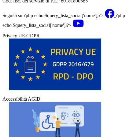
Cod. fisc. del servizio di F.E.: 80181890585
Seguici su
?php echo $query_lista_social['nome'];?>
?php
echo $query_lista_social['nome'];?>
Privacy UE GDPR
Accessibilità AGID