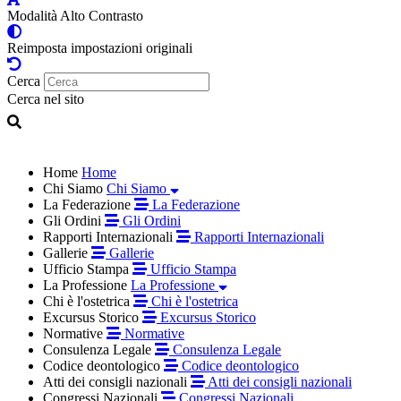
Modalità Alto Contrasto
Reimposta impostazioni originali
Cerca
Cerca nel sito
Home
Home
Chi Siamo
Chi Siamo
La Federazione
La Federazione
Gli Ordini
Gli Ordini
Rapporti Internazionali
Rapporti Internazionali
Gallerie
Gallerie
Ufficio Stampa
Ufficio Stampa
La Professione
La Professione
Chi è l'ostetrica
Chi è l'ostetrica
Excursus Storico
Excursus Storico
Normative
Normative
Consulenza Legale
Consulenza Legale
Codice deontologico
Codice deontologico
Atti dei consigli nazionali
Atti dei consigli nazionali
Congressi Nazionali
Congressi Nazionali