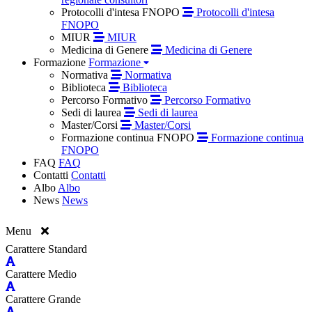
Protocolli d'intesa FNOPO
Protocolli d'intesa
FNOPO
MIUR
MIUR
Medicina di Genere
Medicina di Genere
Formazione
Formazione
Normativa
Normativa
Biblioteca
Biblioteca
Percorso Formativo
Percorso Formativo
Sedi di laurea
Sedi di laurea
Master/Corsi
Master/Corsi
Formazione continua FNOPO
Formazione continua
FNOPO
FAQ
FAQ
Contatti
Contatti
Albo
Albo
News
News
Menu
Carattere Standard
Carattere Medio
Carattere Grande