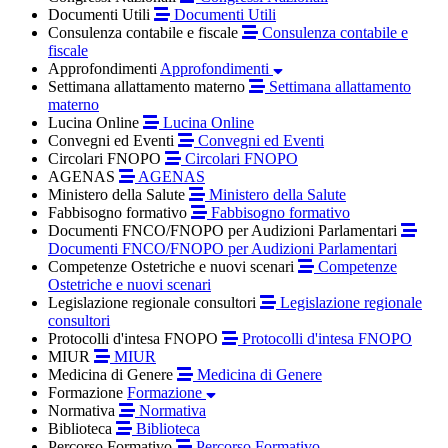
Documenti Utili
Documenti Utili
Consulenza contabile e fiscale
Consulenza contabile e
fiscale
Approfondimenti
Approfondimenti
Settimana allattamento materno
Settimana allattamento
materno
Lucina Online
Lucina Online
Convegni ed Eventi
Convegni ed Eventi
Circolari FNOPO
Circolari FNOPO
AGENAS
AGENAS
Ministero della Salute
Ministero della Salute
Fabbisogno formativo
Fabbisogno formativo
Documenti FNCO/FNOPO per Audizioni Parlamentari
Documenti FNCO/FNOPO per Audizioni Parlamentari
Competenze Ostetriche e nuovi scenari
Competenze
Ostetriche e nuovi scenari
Legislazione regionale consultori
Legislazione regionale
consultori
Protocolli d'intesa FNOPO
Protocolli d'intesa FNOPO
MIUR
MIUR
Medicina di Genere
Medicina di Genere
Formazione
Formazione
Normativa
Normativa
Biblioteca
Biblioteca
Percorso Formativo
Percorso Formativo