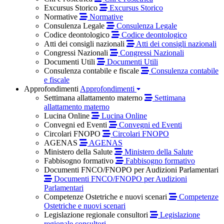
Excursus Storico
Excursus Storico
Normative
Normative
Consulenza Legale
Consulenza Legale
Codice deontologico
Codice deontologico
Atti dei consigli nazionali
Atti dei consigli nazionali
Congressi Nazionali
Congressi Nazionali
Documenti Utili
Documenti Utili
Consulenza contabile e fiscale
Consulenza contabile
e fiscale
Approfondimenti
Approfondimenti
Settimana allattamento materno
Settimana
allattamento materno
Lucina Online
Lucina Online
Convegni ed Eventi
Convegni ed Eventi
Circolari FNOPO
Circolari FNOPO
AGENAS
AGENAS
Ministero della Salute
Ministero della Salute
Fabbisogno formativo
Fabbisogno formativo
Documenti FNCO/FNOPO per Audizioni Parlamentari
Documenti FNCO/FNOPO per Audizioni
Parlamentari
Competenze Ostetriche e nuovi scenari
Competenze
Ostetriche e nuovi scenari
Legislazione regionale consultori
Legislazione
regionale consultori