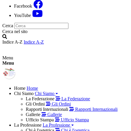
Facebook
YouTube
Cerca
Cerca nel sito
Indice A-Z
Indice A-Z
Menu
Menu
Home
Home
Chi Siamo
Chi Siamo
La Federazione
La Federazione
Gli Ordini
Gli Ordini
Rapporti Internazionali
Rapporti Internazionali
Gallerie
Gallerie
Ufficio Stampa
Ufficio Stampa
La Professione
La Professione
Chi è l'ostetrica
Chi è l'ostetrica