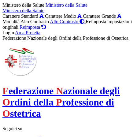
Ministero della Salute
Ministero della Salute
Ministero della Salute
Carattere Standard
Carattere Medio
Carattere Grande
Modalità Alto Contrasto
Alto Contrasto
Reimposta impostazioni
originali
Reimposta
Login
Area Protetta
Federazione Nazionale degli Ordini della Professione di Ostetrica
F
ederazione
N
azionale degli
O
rdini della
P
rofessione di
O
stetrica
Seguici su