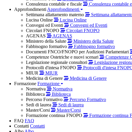
Consulenza contabile e fiscale
Consulenza contabile e 
Approfondimenti
Approfondimenti
Settimana allattamento materno
Settimana allattament
Lucina Online
Lucina Online
Convegni ed Eventi
Convegni ed Eventi
Circolari FNOPO
Circolari FNOPO
AGENAS
AGENAS
Ministero della Salute
Ministero della Salute
Fabbisogno formativo
Fabbisogno formativo
Documenti FNCO/FNOPO per Audizioni Parlamentari
Competenze Ostetriche e nuovi scenari
Competenze Os
Legislazione regionale consultori
Legislazione regiona
Protocolli d'intesa FNOPO
Protocolli d'intesa FNOP
MIUR
MIUR
Medicina di Genere
Medicina di Genere
Formazione
Formazione
Normativa
Normativa
Biblioteca
Biblioteca
Percorso Formativo
Percorso Formativo
Sedi di laurea
Sedi di laurea
Master/Corsi
Master/Corsi
Formazione continua FNOPO
Formazione continua
FAQ
FAQ
Contatti
Contatti
Albo
Albo