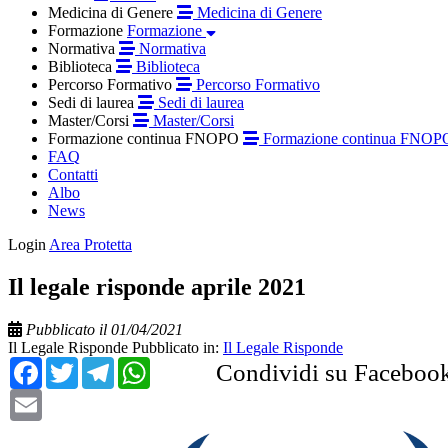
Medicina di Genere
Medicina di Genere
Formazione
Formazione
Normativa
Normativa
Biblioteca
Biblioteca
Percorso Formativo
Percorso Formativo
Sedi di laurea
Sedi di laurea
Master/Corsi
Master/Corsi
Formazione continua FNOPO
Formazione continua FNOP
FAQ
Contatti
Albo
News
Login
Area Protetta
Il legale risponde aprile 2021
Pubblicato il 01/04/2021
Il Legale Risponde
Pubblicato in:
Il Legale Risponde
Facebook
Twitter
Telegram
WhatsApp
Condividi su Faceboo
Email