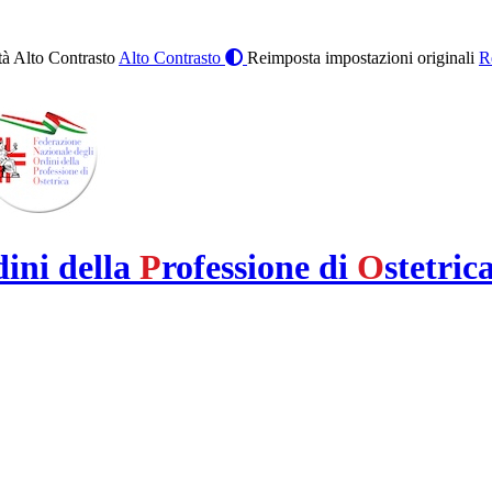
à Alto Contrasto
Alto Contrasto
Reimposta impostazioni originali
R
dini della
P
rofessione di
O
stetric