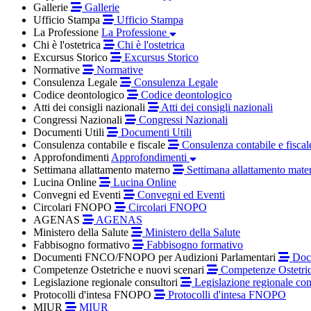
Gallerie
Gallerie
Ufficio Stampa
Ufficio Stampa
La Professione
La Professione
Chi è l'ostetrica
Chi è l'ostetrica
Excursus Storico
Excursus Storico
Normative
Normative
Consulenza Legale
Consulenza Legale
Codice deontologico
Codice deontologico
Atti dei consigli nazionali
Atti dei consigli nazionali
Congressi Nazionali
Congressi Nazionali
Documenti Utili
Documenti Utili
Consulenza contabile e fiscale
Consulenza contabile e fiscal
Approfondimenti
Approfondimenti
Settimana allattamento materno
Settimana allattamento mate
Lucina Online
Lucina Online
Convegni ed Eventi
Convegni ed Eventi
Circolari FNOPO
Circolari FNOPO
AGENAS
AGENAS
Ministero della Salute
Ministero della Salute
Fabbisogno formativo
Fabbisogno formativo
Documenti FNCO/FNOPO per Audizioni Parlamentari
Docu
Competenze Ostetriche e nuovi scenari
Competenze Ostetric
Legislazione regionale consultori
Legislazione regionale con
Protocolli d'intesa FNOPO
Protocolli d'intesa FNOPO
MIUR
MIUR