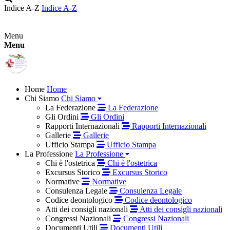
Indice A-Z
Indice A-Z
Menu
Menu
Home
Home
Chi Siamo
Chi Siamo
La Federazione
La Federazione
Gli Ordini
Gli Ordini
Rapporti Internazionali
Rapporti Internazionali
Gallerie
Gallerie
Ufficio Stampa
Ufficio Stampa
La Professione
La Professione
Chi è l'ostetrica
Chi è l'ostetrica
Excursus Storico
Excursus Storico
Normative
Normative
Consulenza Legale
Consulenza Legale
Codice deontologico
Codice deontologico
Atti dei consigli nazionali
Atti dei consigli nazionali
Congressi Nazionali
Congressi Nazionali
Documenti Utili
Documenti Utili