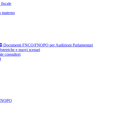
fiscale
o materno
Documenti FNCO/FNOPO per Audizioni Parlamentari
tetriche e nuovi scenari
le consultori
O
 FNOPO