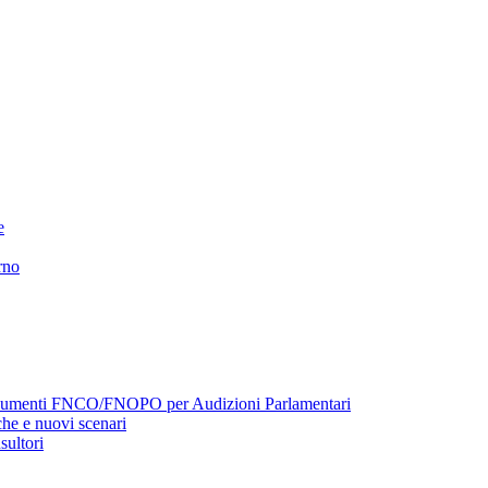
e
rno
menti FNCO/FNOPO per Audizioni Parlamentari
he e nuovi scenari
sultori