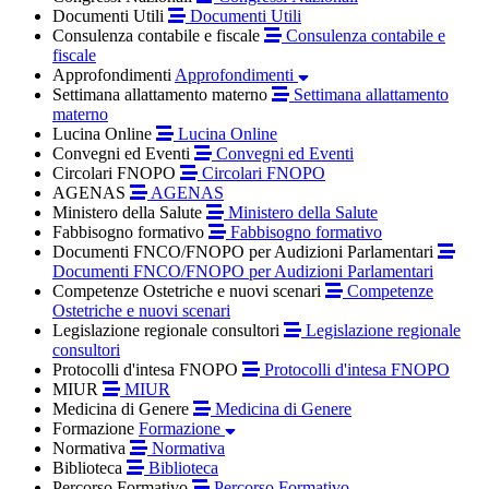
Documenti Utili
Documenti Utili
Consulenza contabile e fiscale
Consulenza contabile e
fiscale
Approfondimenti
Approfondimenti
Settimana allattamento materno
Settimana allattamento
materno
Lucina Online
Lucina Online
Convegni ed Eventi
Convegni ed Eventi
Circolari FNOPO
Circolari FNOPO
AGENAS
AGENAS
Ministero della Salute
Ministero della Salute
Fabbisogno formativo
Fabbisogno formativo
Documenti FNCO/FNOPO per Audizioni Parlamentari
Documenti FNCO/FNOPO per Audizioni Parlamentari
Competenze Ostetriche e nuovi scenari
Competenze
Ostetriche e nuovi scenari
Legislazione regionale consultori
Legislazione regionale
consultori
Protocolli d'intesa FNOPO
Protocolli d'intesa FNOPO
MIUR
MIUR
Medicina di Genere
Medicina di Genere
Formazione
Formazione
Normativa
Normativa
Biblioteca
Biblioteca
Percorso Formativo
Percorso Formativo