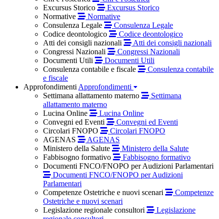
Excursus Storico
Excursus Storico
Normative
Normative
Consulenza Legale
Consulenza Legale
Codice deontologico
Codice deontologico
Atti dei consigli nazionali
Atti dei consigli nazionali
Congressi Nazionali
Congressi Nazionali
Documenti Utili
Documenti Utili
Consulenza contabile e fiscale
Consulenza contabile
e fiscale
Approfondimenti
Approfondimenti
Settimana allattamento materno
Settimana
allattamento materno
Lucina Online
Lucina Online
Convegni ed Eventi
Convegni ed Eventi
Circolari FNOPO
Circolari FNOPO
AGENAS
AGENAS
Ministero della Salute
Ministero della Salute
Fabbisogno formativo
Fabbisogno formativo
Documenti FNCO/FNOPO per Audizioni Parlamentari
Documenti FNCO/FNOPO per Audizioni
Parlamentari
Competenze Ostetriche e nuovi scenari
Competenze
Ostetriche e nuovi scenari
Legislazione regionale consultori
Legislazione
regionale consultori