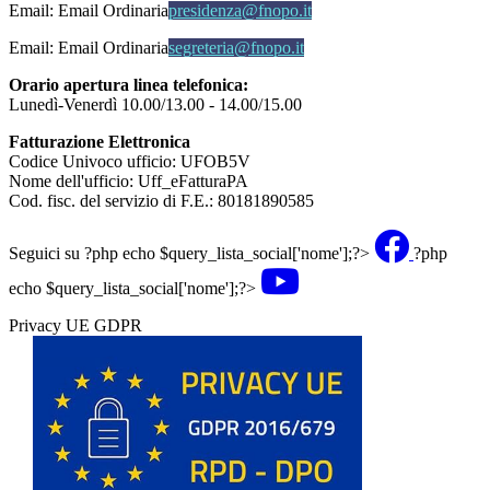
Email:
Email Ordinaria
presidenza@fnopo.it
Email:
Email Ordinaria
segreteria@fnopo.it
Orario apertura linea telefonica:
Lunedì-Venerdì 10.00/13.00 - 14.00/15.00
Fatturazione Elettronica
Codice Univoco ufficio: UFOB5V
Nome dell'ufficio: Uff_eFatturaPA
Cod. fisc. del servizio di F.E.: 80181890585
Seguici su
?php echo $query_lista_social['nome'];?>
?php
echo $query_lista_social['nome'];?>
Privacy UE GDPR