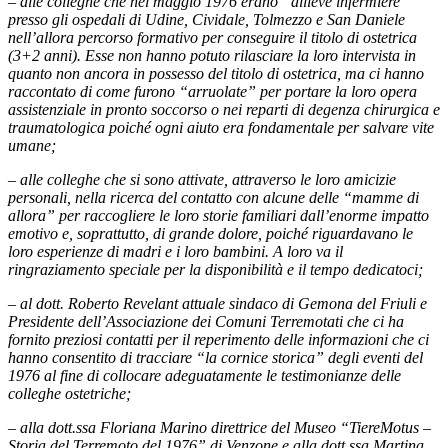
– alle colleghe che nel maggio 1976 erano “allieve infermiere”
presso gli ospedali di Udine, Cividale, Tolmezzo e San Daniele
nell’allora percorso formativo per conseguire il titolo di ostetrica
(3+2 anni). Esse non hanno potuto rilasciare la loro intervista in
quanto non ancora in possesso del titolo di ostetrica, ma ci hanno
raccontato di come furono “arruolate” per portare la loro opera
assistenziale in pronto soccorso o nei reparti di degenza chirurgica e
traumatologica poiché ogni aiuto era fondamentale per salvare vite
umane;
– alle colleghe che si sono attivate, attraverso le loro amicizie
personali, nella ricerca del contatto con alcune delle “mamme di
allora” per raccogliere le loro storie familiari dall’enorme impatto
emotivo e, soprattutto, di grande dolore, poiché riguardavano le
loro esperienze di madri e i loro bambini. A loro va il
ringraziamento speciale per la disponibilità e il tempo dedicatoci;
– al dott. Roberto Revelant attuale sindaco di Gemona del Friuli e
Presidente dell’Associazione dei Comuni Terremotati che ci ha
fornito preziosi contatti per il reperimento delle informazioni che ci
hanno consentito di tracciare “la cornice storica” degli eventi del
1976 al fine di collocare adeguatamente le testimonianze delle
colleghe ostetriche;
– alla dott.ssa Floriana Marino direttrice del Museo “TiereMotus –
Storia del Terremoto del 1976” di Venzone e alla dott.ssa Martina