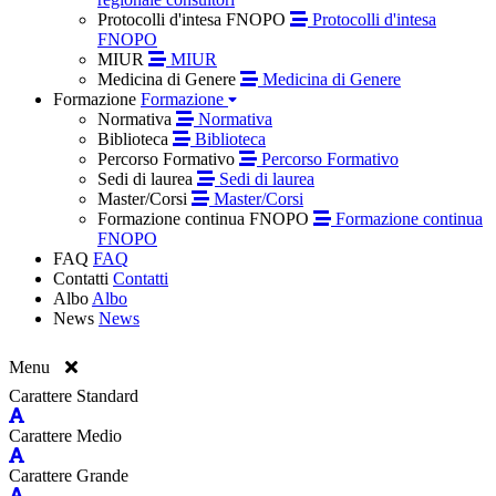
Protocolli d'intesa FNOPO
Protocolli d'intesa
FNOPO
MIUR
MIUR
Medicina di Genere
Medicina di Genere
Formazione
Formazione
Normativa
Normativa
Biblioteca
Biblioteca
Percorso Formativo
Percorso Formativo
Sedi di laurea
Sedi di laurea
Master/Corsi
Master/Corsi
Formazione continua FNOPO
Formazione continua
FNOPO
FAQ
FAQ
Contatti
Contatti
Albo
Albo
News
News
Menu
Carattere Standard
Carattere Medio
Carattere Grande