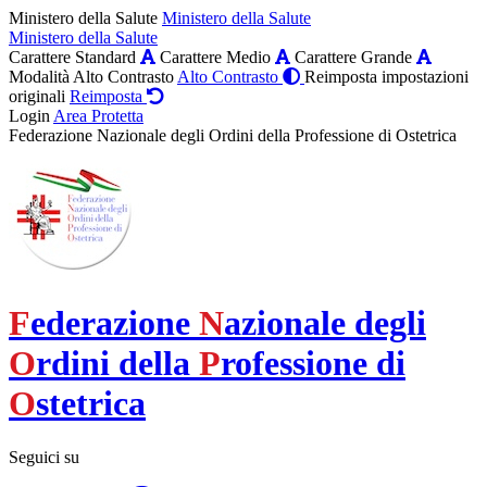
Ministero della Salute
Ministero della Salute
Ministero della Salute
Carattere Standard
Carattere Medio
Carattere Grande
Modalità Alto Contrasto
Alto Contrasto
Reimposta impostazioni
originali
Reimposta
Login
Area Protetta
Federazione Nazionale degli Ordini della Professione di Ostetrica
F
ederazione
N
azionale degli
O
rdini della
P
rofessione di
O
stetrica
Seguici su