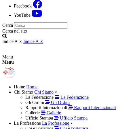
Facebook
YouTube
Cerca
Cerca nel sito
Indice A-Z
Indice A-Z
Menu
Menu
Home
Home
Chi Siamo
Chi Siamo
La Federazione
La Federazione
Gli Ordini
Gli Ordini
Rapporti Internazionali
Rapporti Internazionali
Gallerie
Gallerie
Ufficio Stampa
Ufficio Stampa
La Professione
La Professione
Chi è l'ostetrica
Chi è l'ostetrica