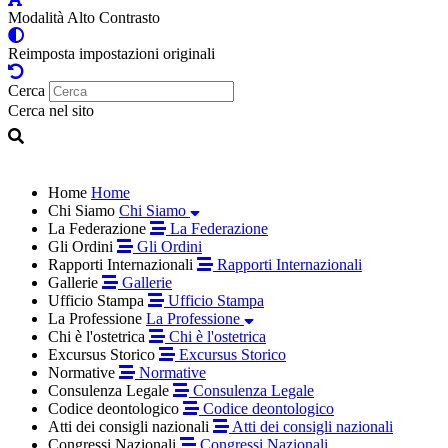
Modalità Alto Contrasto
Reimposta impostazioni originali
Cerca
Cerca nel sito
Home
Home
Chi Siamo
Chi Siamo
La Federazione
La Federazione
Gli Ordini
Gli Ordini
Rapporti Internazionali
Rapporti Internazionali
Gallerie
Gallerie
Ufficio Stampa
Ufficio Stampa
La Professione
La Professione
Chi è l'ostetrica
Chi è l'ostetrica
Excursus Storico
Excursus Storico
Normative
Normative
Consulenza Legale
Consulenza Legale
Codice deontologico
Codice deontologico
Atti dei consigli nazionali
Atti dei consigli nazionali
Congressi Nazionali
Congressi Nazionali