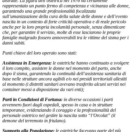
distrutte. La figura dell’ostetrica nel 1976 ha certamente
rappresentato un punto fermo di competenza e vicinanza alle donne,
garantendo una grande professionalità focalizzata
sull’umanizzazione della cura della salute delle donne e dell’evento
nascita in un contesto di forte criticità operativa e di reale pericolo
anche per la loro propria incolumità personale, senza dimenticare
che, per garantire il servizio, molte di esse lasciarono le proprie
famiglie malgrado fossero annoverabili tra le vittime del sisma per i
danni subiti.
Punti chiave del loro operato sono stati:
Assistenza in Emergenza:
le ostetriche hanno continuato a svolgere
il loro compito, assistere le donne nel momento del parto, anche
dopo il sisma, garantendo la continuità dell’assistenza sanitaria di
base nelle strutture ancora agibili e/o nei presidi territoriali allestiti
al momento (i distretti sanitari avevano trasferito alcuni servizi nei
container messi a disposizione da vari enti);
Parti in Condizioni di Fortuna:
in diverse occasioni i parti
avvennero fuori dagli ospedali, spesso in casa o in strutture
temporanee, evidenziando il coraggio e la professionalità del
personale ostetrico nel gestire la nascita sotto “l’Orcolat” (il
demone del terremoto in friulano).
Supporto alla Popolazione:
le ostetriche facevano parte del più