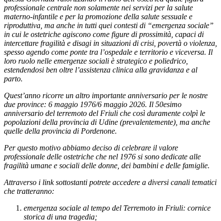
professionale centrale non solamente nei servizi per la salute
materno-infantile e per la promozione della salute sessuale e
riproduttiva, ma anche in tutti quei contesti di “emergenza sociale”
in cui le ostetriche agiscono come figure di prossimità, capaci di
intercettare fragilità e disagi in situazioni di crisi, povertà o violenza,
spesso agendo come ponte tra l’ospedale e territorio e viceversa. Il
loro ruolo nelle emergenze sociali è strategico e poliedrico,
estendendosi ben oltre l’assistenza clinica alla gravidanza e al
parto.
Quest’anno ricorre un altro importante anniversario per le nostre
due province: 6 maggio 1976/6 maggio 2026. Il 50esimo
anniversario del terremoto del Friuli che così duramente colpì le
popolazioni della provincia di Udine (prevalentemente), ma anche
quelle della provincia di Pordenone.
Per questo motivo abbiamo deciso di celebrare il valore
professionale delle ostetriche che nel 1976 si sono dedicate alle
fragilità umane e sociali delle donne, dei bambini e delle famiglie.
Attraverso i link sottostanti potrete accedere a diversi canali tematici
che tratteranno:
emergenza sociale al tempo del Terremoto in Friuli: cornice
storica di una tragedia;