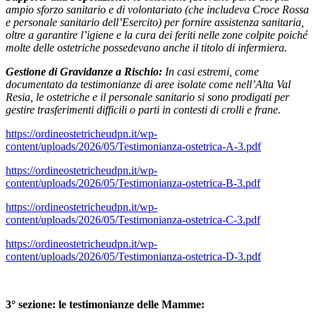
ampio sforzo sanitario e di volontariato (che includeva Croce Rossa
e personale sanitario dell’Esercito) per fornire assistenza sanitaria,
oltre a garantire l’igiene e la cura dei feriti nelle zone colpite poiché
molte delle ostetriche possedevano anche il titolo di infermiera.
Gestione di Gravidanze a Rischio:
In casi estremi, come
documentato da testimonianze di aree isolate come nell’Alta Val
Resia, le ostetriche e il personale sanitario si sono prodigati per
gestire trasferimenti difficili o parti in contesti di crolli e frane.
https://ordineostetricheudpn.it/wp-
content/uploads/2026/05/Testimonianza-ostetrica-A-3.pdf
https://ordineostetricheudpn.it/wp-
content/uploads/2026/05/Testimonianza-ostetrica-B-3.pdf
https://ordineostetricheudpn.it/wp-
content/uploads/2026/05/Testimonianza-ostetrica-C-3.pdf
https://ordineostetricheudpn.it/wp-
content/uploads/2026/05/Testimonianza-ostetrica-D-3.pdf
3° sezione: le testimonianze delle Mamme: