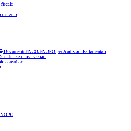
fiscale
o materno
Documenti FNCO/FNOPO per Audizioni Parlamentari
tetriche e nuovi scenari
le consultori
O
 FNOPO