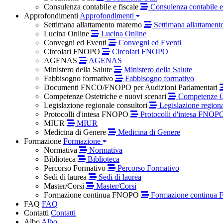
Consulenza contabile e fiscale
Consulenza contabile e 
Approfondimenti
Approfondimenti
Settimana allattamento materno
Settimana allattament
Lucina Online
Lucina Online
Convegni ed Eventi
Convegni ed Eventi
Circolari FNOPO
Circolari FNOPO
AGENAS
AGENAS
Ministero della Salute
Ministero della Salute
Fabbisogno formativo
Fabbisogno formativo
Documenti FNCO/FNOPO per Audizioni Parlamentari
Competenze Ostetriche e nuovi scenari
Competenze Os
Legislazione regionale consultori
Legislazione regiona
Protocolli d'intesa FNOPO
Protocolli d'intesa FNOP
MIUR
MIUR
Medicina di Genere
Medicina di Genere
Formazione
Formazione
Normativa
Normativa
Biblioteca
Biblioteca
Percorso Formativo
Percorso Formativo
Sedi di laurea
Sedi di laurea
Master/Corsi
Master/Corsi
Formazione continua FNOPO
Formazione continua
FAQ
FAQ
Contatti
Contatti
Albo
Albo