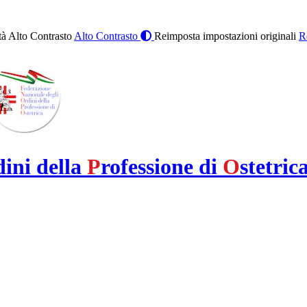
à Alto Contrasto
Alto Contrasto
Reimposta impostazioni originali
R
dini della
P
rofessione di
O
stetric