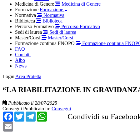
Medicina di Genere
Medicina di Genere
Formazione
Formazione
Normativa
Normativa
Biblioteca
Biblioteca
Percorso Formativo
Percorso Formativo
Sedi di laurea
Sedi di laurea
Master/Corsi
Master/Corsi
Formazione continua FNOPO
Formazione continua FNOP
FAQ
Contatti
Albo
News
Login
Area Protetta
“LA RIABILITAZIONE IN GRAVIDANZ
Pubblicato il 28/07/2025
Convegni
Pubblicato in:
Convegni
Facebook
Twitter
Telegram
WhatsApp
Condividi su Faceboo
Email