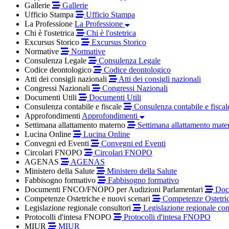
Gallerie
Gallerie
Ufficio Stampa
Ufficio Stampa
La Professione
La Professione
Chi è l'ostetrica
Chi è l'ostetrica
Excursus Storico
Excursus Storico
Normative
Normative
Consulenza Legale
Consulenza Legale
Codice deontologico
Codice deontologico
Atti dei consigli nazionali
Atti dei consigli nazionali
Congressi Nazionali
Congressi Nazionali
Documenti Utili
Documenti Utili
Consulenza contabile e fiscale
Consulenza contabile e fiscal
Approfondimenti
Approfondimenti
Settimana allattamento materno
Settimana allattamento mate
Lucina Online
Lucina Online
Convegni ed Eventi
Convegni ed Eventi
Circolari FNOPO
Circolari FNOPO
AGENAS
AGENAS
Ministero della Salute
Ministero della Salute
Fabbisogno formativo
Fabbisogno formativo
Documenti FNCO/FNOPO per Audizioni Parlamentari
Docu
Competenze Ostetriche e nuovi scenari
Competenze Ostetric
Legislazione regionale consultori
Legislazione regionale con
Protocolli d'intesa FNOPO
Protocolli d'intesa FNOPO
MIUR
MIUR