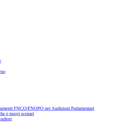
e
rno
menti FNCO/FNOPO per Audizioni Parlamentari
he e nuovi scenari
sultori