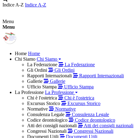
Indice A-Z
Indice A-Z
Menu
Menu
Home
Home
Chi Siamo
Chi Siamo
La Federazione
La Federazione
Gli Ordini
Gli Ordini
Rapporti Internazionali
Rapporti Internazionali
Gallerie
Gallerie
Ufficio Stampa
Ufficio Stampa
La Professione
La Professione
Chi è l'ostetrica
Chi è l'ostetrica
Excursus Storico
Excursus Storico
Normative
Normative
Consulenza Legale
Consulenza Legale
Codice deontologico
Codice deontologico
Atti dei consigli nazionali
Atti dei consigli nazionali
Congressi Nazionali
Congressi Nazionali
Documenti Utili
Documenti Utili