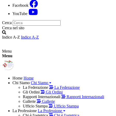
Facebook
YouTube
Cerca
Cerca nel sito
Indice A-Z
Indice A-Z
Menu
Menu
Home
Home
Chi Siamo
Chi Siamo
La Federazione
La Federazione
Gli Ordini
Gli Ordini
Rapporti Internazionali
Rapporti Internazionali
Gallerie
Gallerie
Ufficio Stampa
Ufficio Stampa
La Professione
La Professione
Chi è l'ostetrica
Chi è l'ostetrica