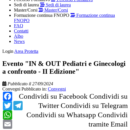
Sedi di laurea
Sedi di laurea
Master/Corsi
Master/Corsi
Formazione continua FNOPO
Formazione continua
FNOPO
FAQ
Contatti
Albo
News
Login
Area Protetta
Evento "IN & OUT Pediatri e Ginecologi
a confronto - II Edizione"
Pubblicato il 27/09/2024
Convegni
Pubblicato in:
Convegni
Facebook
Condividi su Facebook
Condividi su
Twitter
Telegram
Twitter
Condividi su Telegram
WhatsApp
Condividi su Whatsapp
Condividi
Email
tramite Email