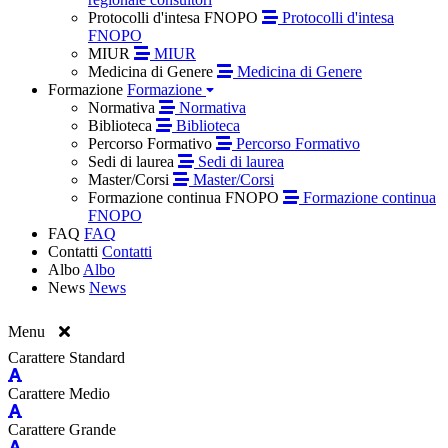
Protocolli d'intesa FNOPO
Protocolli d'intesa
FNOPO
MIUR
MIUR
Medicina di Genere
Medicina di Genere
Formazione
Formazione
Normativa
Normativa
Biblioteca
Biblioteca
Percorso Formativo
Percorso Formativo
Sedi di laurea
Sedi di laurea
Master/Corsi
Master/Corsi
Formazione continua FNOPO
Formazione continua
FNOPO
FAQ
FAQ
Contatti
Contatti
Albo
Albo
News
News
Menu
Carattere Standard
Carattere Medio
Carattere Grande