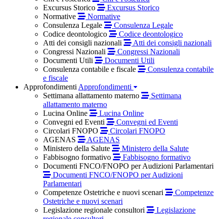
Excursus Storico
Excursus Storico
Normative
Normative
Consulenza Legale
Consulenza Legale
Codice deontologico
Codice deontologico
Atti dei consigli nazionali
Atti dei consigli nazionali
Congressi Nazionali
Congressi Nazionali
Documenti Utili
Documenti Utili
Consulenza contabile e fiscale
Consulenza contabile
e fiscale
Approfondimenti
Approfondimenti
Settimana allattamento materno
Settimana
allattamento materno
Lucina Online
Lucina Online
Convegni ed Eventi
Convegni ed Eventi
Circolari FNOPO
Circolari FNOPO
AGENAS
AGENAS
Ministero della Salute
Ministero della Salute
Fabbisogno formativo
Fabbisogno formativo
Documenti FNCO/FNOPO per Audizioni Parlamentari
Documenti FNCO/FNOPO per Audizioni
Parlamentari
Competenze Ostetriche e nuovi scenari
Competenze
Ostetriche e nuovi scenari
Legislazione regionale consultori
Legislazione
regionale consultori