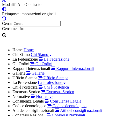
Modalità Alto Contrasto
Reimposta impostazioni originali
Cerca
Cerca nel sito
Home
Home
Chi Siamo
Chi Siamo
La Federazione
La Federazione
Gli Ordini
Gli Ordini
Rapporti Internazionali
Rapporti Internazionali
Gallerie
Gallerie
Ufficio Stampa
Ufficio Stampa
La Professione
La Professione
Chi è l'ostetrica
Chi è l'ostetrica
Excursus Storico
Excursus Storico
Normative
Normative
Consulenza Legale
Consulenza Legale
Codice deontologico
Codice deontologico
Atti dei consigli nazionali
Atti dei consigli nazionali
Congressi Nazionali
Congressi Nazionali