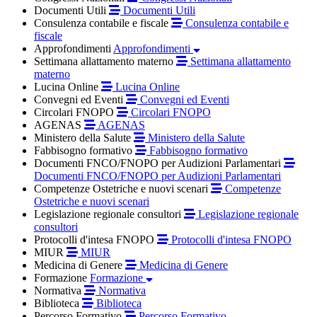
Documenti Utili
Documenti Utili
Consulenza contabile e fiscale
Consulenza contabile e
fiscale
Approfondimenti
Approfondimenti
Settimana allattamento materno
Settimana allattamento
materno
Lucina Online
Lucina Online
Convegni ed Eventi
Convegni ed Eventi
Circolari FNOPO
Circolari FNOPO
AGENAS
AGENAS
Ministero della Salute
Ministero della Salute
Fabbisogno formativo
Fabbisogno formativo
Documenti FNCO/FNOPO per Audizioni Parlamentari
Documenti FNCO/FNOPO per Audizioni Parlamentari
Competenze Ostetriche e nuovi scenari
Competenze
Ostetriche e nuovi scenari
Legislazione regionale consultori
Legislazione regionale
consultori
Protocolli d'intesa FNOPO
Protocolli d'intesa FNOPO
MIUR
MIUR
Medicina di Genere
Medicina di Genere
Formazione
Formazione
Normativa
Normativa
Biblioteca
Biblioteca
Percorso Formativo
Percorso Formativo