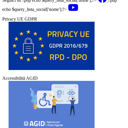
Seguici su
?php echo $query_lista_social['nome'];?>
?php
echo $query_lista_social['nome'];?>
Privacy UE GDPR
Accessibilità AGID