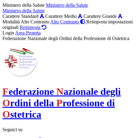
Ministero della Salute
Ministero della Salute
Ministero della Salute
Carattere Standard
Carattere Medio
Carattere Grande
Modalità Alto Contrasto
Alto Contrasto
Reimposta impostazioni
originali
Reimposta
Login
Area Protetta
Federazione Nazionale degli Ordini della Professione di Ostetrica
F
ederazione
N
azionale degli
O
rdini della
P
rofessione di
O
stetrica
Seguici su