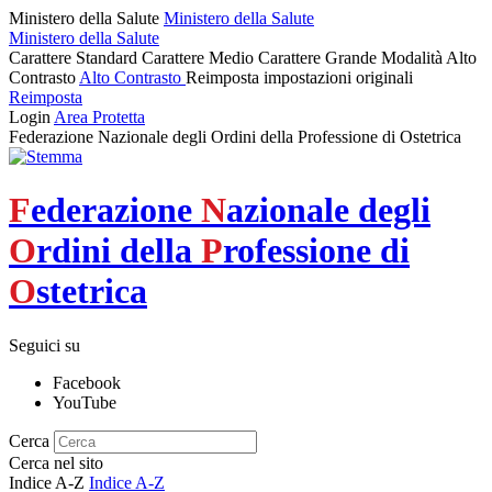
Ministero della Salute
Ministero della Salute
Ministero della Salute
Carattere Standard
Carattere Medio
Carattere Grande
Modalità Alto
Contrasto
Alto Contrasto
Reimposta impostazioni originali
Reimposta
Login
Area Protetta
Federazione Nazionale degli Ordini della Professione di Ostetrica
F
ederazione
N
azionale degli
O
rdini della
P
rofessione di
O
stetrica
Seguici su
Facebook
YouTube
Cerca
Cerca nel sito
Indice A-Z
Indice A-Z