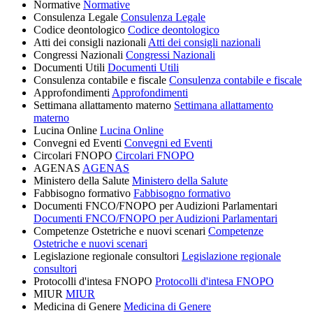
Normative
Normative
Consulenza Legale
Consulenza Legale
Codice deontologico
Codice deontologico
Atti dei consigli nazionali
Atti dei consigli nazionali
Congressi Nazionali
Congressi Nazionali
Documenti Utili
Documenti Utili
Consulenza contabile e fiscale
Consulenza contabile e fiscale
Approfondimenti
Approfondimenti
Settimana allattamento materno
Settimana allattamento
materno
Lucina Online
Lucina Online
Convegni ed Eventi
Convegni ed Eventi
Circolari FNOPO
Circolari FNOPO
AGENAS
AGENAS
Ministero della Salute
Ministero della Salute
Fabbisogno formativo
Fabbisogno formativo
Documenti FNCO/FNOPO per Audizioni Parlamentari
Documenti FNCO/FNOPO per Audizioni Parlamentari
Competenze Ostetriche e nuovi scenari
Competenze
Ostetriche e nuovi scenari
Legislazione regionale consultori
Legislazione regionale
consultori
Protocolli d'intesa FNOPO
Protocolli d'intesa FNOPO
MIUR
MIUR
Medicina di Genere
Medicina di Genere