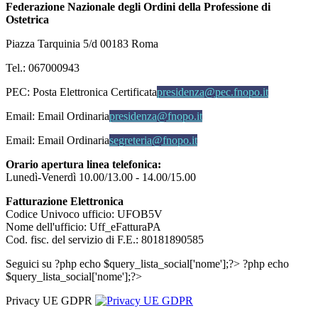
Federazione Nazionale degli Ordini della Professione di
Ostetrica
Piazza Tarquinia 5/d 00183 Roma
Tel.: 067000943
PEC:
Posta Elettronica Certificata
presidenza@pec.fnopo.it
Email:
Email Ordinaria
presidenza@fnopo.it
Email:
Email Ordinaria
segreteria@fnopo.it
Orario apertura linea telefonica:
Lunedì-Venerdì 10.00/13.00 - 14.00/15.00
Fatturazione Elettronica
Codice Univoco ufficio: UFOB5V
Nome dell'ufficio: Uff_eFatturaPA
Cod. fisc. del servizio di F.E.: 80181890585
Seguici su
?php echo $query_lista_social['nome'];?>
?php echo
$query_lista_social['nome'];?>
Privacy UE GDPR