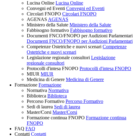
Lucina Online
Lucina Online
Convegni ed Eventi
Convegni ed Eventi
Circolari FNOPO
Circolari FNOPO
AGENAS
AGENAS
Ministero della Salute
Ministero della Salute
Fabbisogno formativo
Fabbisogno formativo
Documenti FNCO/FNOPO per Audizioni Parlamentari
Documenti FNCO/FNOPO per Audizioni Parlamentari
Competenze Ostetriche e nuovi scenari
Competenze
Ostetriche e nuovi scenari
Legislazione regionale consultori
Legislazione
regionale consultori
Protocolli d'intesa FNOPO
Protocolli d'intesa FNOPO
MIUR
MIUR
Medicina di Genere
Medicina di Genere
Formazione
Formazione
Normativa
Normativa
Biblioteca
Biblioteca
Percorso Formativo
Percorso Formativo
Sedi di laurea
Sedi di laurea
Master/Corsi
Master/Corsi
Formazione continua FNOPO
Formazione continua
FNOPO
FAQ
FAQ
Contatti
Contatti