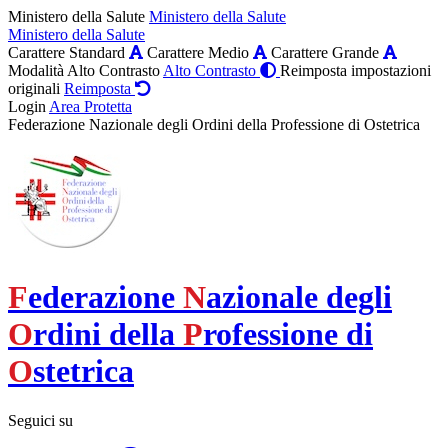
Ministero della Salute
Ministero della Salute
Ministero della Salute
Carattere Standard
Carattere Medio
Carattere Grande
Modalità Alto Contrasto
Alto Contrasto
Reimposta impostazioni
originali
Reimposta
Login
Area Protetta
Federazione Nazionale degli Ordini della Professione di Ostetrica
F
ederazione
N
azionale degli
O
rdini della
P
rofessione di
O
stetrica
Seguici su