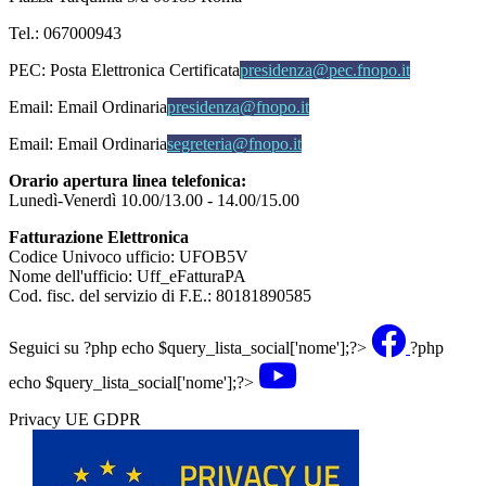
Tel.: 067000943
PEC:
Posta Elettronica Certificata
presidenza@pec.fnopo.it
Email:
Email Ordinaria
presidenza@fnopo.it
Email:
Email Ordinaria
segreteria@fnopo.it
Orario apertura linea telefonica:
Lunedì-Venerdì 10.00/13.00 - 14.00/15.00
Fatturazione Elettronica
Codice Univoco ufficio: UFOB5V
Nome dell'ufficio: Uff_eFatturaPA
Cod. fisc. del servizio di F.E.: 80181890585
Seguici su
?php echo $query_lista_social['nome'];?>
?php
echo $query_lista_social['nome'];?>
Privacy UE GDPR