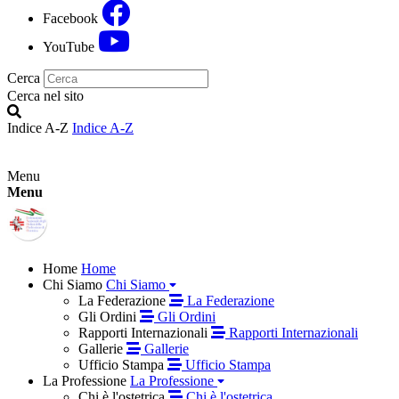
Facebook
YouTube
Cerca
Cerca nel sito
Indice A-Z
Indice A-Z
Menu
Menu
Home
Home
Chi Siamo
Chi Siamo
La Federazione
La Federazione
Gli Ordini
Gli Ordini
Rapporti Internazionali
Rapporti Internazionali
Gallerie
Gallerie
Ufficio Stampa
Ufficio Stampa
La Professione
La Professione
Chi è l'ostetrica
Chi è l'ostetrica