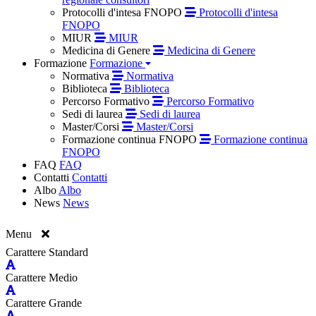
Protocolli d'intesa FNOPO
Protocolli d'intesa
FNOPO
MIUR
MIUR
Medicina di Genere
Medicina di Genere
Formazione
Formazione
Normativa
Normativa
Biblioteca
Biblioteca
Percorso Formativo
Percorso Formativo
Sedi di laurea
Sedi di laurea
Master/Corsi
Master/Corsi
Formazione continua FNOPO
Formazione continua
FNOPO
FAQ
FAQ
Contatti
Contatti
Albo
Albo
News
News
Menu
Carattere Standard
Carattere Medio
Carattere Grande