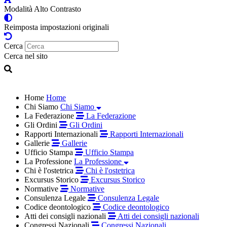
Modalità Alto Contrasto
Reimposta impostazioni originali
Cerca
Cerca nel sito
Home
Home
Chi Siamo
Chi Siamo
La Federazione
La Federazione
Gli Ordini
Gli Ordini
Rapporti Internazionali
Rapporti Internazionali
Gallerie
Gallerie
Ufficio Stampa
Ufficio Stampa
La Professione
La Professione
Chi è l'ostetrica
Chi è l'ostetrica
Excursus Storico
Excursus Storico
Normative
Normative
Consulenza Legale
Consulenza Legale
Codice deontologico
Codice deontologico
Atti dei consigli nazionali
Atti dei consigli nazionali
Congressi Nazionali
Congressi Nazionali