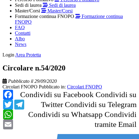
Sedi di laurea
Sedi di laurea
Master/Corsi
Master/Corsi
Formazione continua FNOPO
Formazione continua
FNOPO
FAQ
Contatti
Albo
News
Login
Area Protetta
Circolare n.54/2020
Pubblicato il 29/09/2020
Circolari FNOPO
Pubblicato in:
Circolari FNOPO
Facebook
Condividi su Facebook
Condividi su
Twitter
Telegram
Twitter
Condividi su Telegram
WhatsApp
Condividi su Whatsapp
Condividi
Email
tramite Email