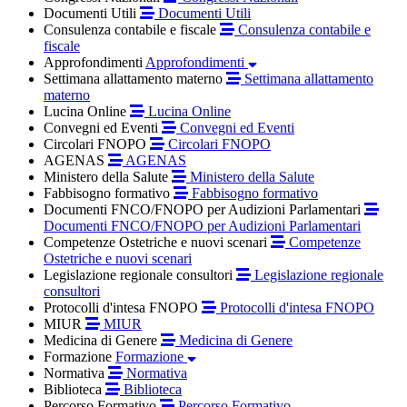
Documenti Utili
Documenti Utili
Consulenza contabile e fiscale
Consulenza contabile e
fiscale
Approfondimenti
Approfondimenti
Settimana allattamento materno
Settimana allattamento
materno
Lucina Online
Lucina Online
Convegni ed Eventi
Convegni ed Eventi
Circolari FNOPO
Circolari FNOPO
AGENAS
AGENAS
Ministero della Salute
Ministero della Salute
Fabbisogno formativo
Fabbisogno formativo
Documenti FNCO/FNOPO per Audizioni Parlamentari
Documenti FNCO/FNOPO per Audizioni Parlamentari
Competenze Ostetriche e nuovi scenari
Competenze
Ostetriche e nuovi scenari
Legislazione regionale consultori
Legislazione regionale
consultori
Protocolli d'intesa FNOPO
Protocolli d'intesa FNOPO
MIUR
MIUR
Medicina di Genere
Medicina di Genere
Formazione
Formazione
Normativa
Normativa
Biblioteca
Biblioteca
Percorso Formativo
Percorso Formativo