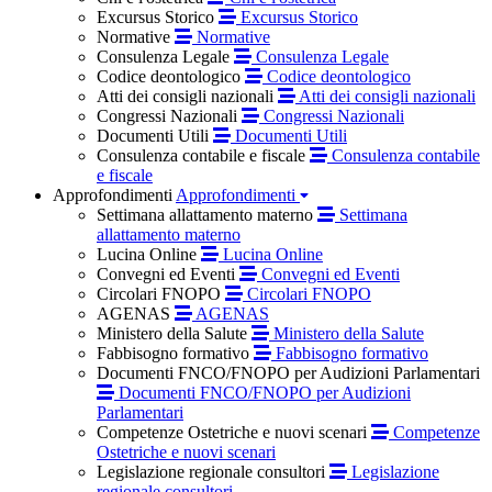
Excursus Storico
Excursus Storico
Normative
Normative
Consulenza Legale
Consulenza Legale
Codice deontologico
Codice deontologico
Atti dei consigli nazionali
Atti dei consigli nazionali
Congressi Nazionali
Congressi Nazionali
Documenti Utili
Documenti Utili
Consulenza contabile e fiscale
Consulenza contabile
e fiscale
Approfondimenti
Approfondimenti
Settimana allattamento materno
Settimana
allattamento materno
Lucina Online
Lucina Online
Convegni ed Eventi
Convegni ed Eventi
Circolari FNOPO
Circolari FNOPO
AGENAS
AGENAS
Ministero della Salute
Ministero della Salute
Fabbisogno formativo
Fabbisogno formativo
Documenti FNCO/FNOPO per Audizioni Parlamentari
Documenti FNCO/FNOPO per Audizioni
Parlamentari
Competenze Ostetriche e nuovi scenari
Competenze
Ostetriche e nuovi scenari
Legislazione regionale consultori
Legislazione
regionale consultori