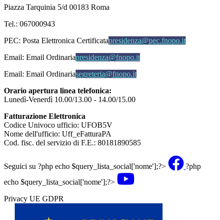
Piazza Tarquinia 5/d 00183 Roma
Tel.: 067000943
PEC:
Posta Elettronica Certificata
presidenza@pec.fnopo.it
Email:
Email Ordinaria
presidenza@fnopo.it
Email:
Email Ordinaria
segreteria@fnopo.it
Orario apertura linea telefonica:
Lunedì-Venerdì 10.00/13.00 - 14.00/15.00
Fatturazione Elettronica
Codice Univoco ufficio: UFOB5V
Nome dell'ufficio: Uff_eFatturaPA
Cod. fisc. del servizio di F.E.: 80181890585
Seguici su
?php echo $query_lista_social['nome'];?>
?php
echo $query_lista_social['nome'];?>
Privacy UE GDPR