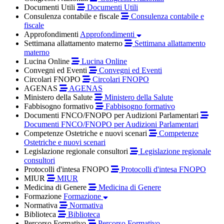
Documenti Utili
Documenti Utili
Consulenza contabile e fiscale
Consulenza contabile e
fiscale
Approfondimenti
Approfondimenti
Settimana allattamento materno
Settimana allattamento
materno
Lucina Online
Lucina Online
Convegni ed Eventi
Convegni ed Eventi
Circolari FNOPO
Circolari FNOPO
AGENAS
AGENAS
Ministero della Salute
Ministero della Salute
Fabbisogno formativo
Fabbisogno formativo
Documenti FNCO/FNOPO per Audizioni Parlamentari
Documenti FNCO/FNOPO per Audizioni Parlamentari
Competenze Ostetriche e nuovi scenari
Competenze
Ostetriche e nuovi scenari
Legislazione regionale consultori
Legislazione regionale
consultori
Protocolli d'intesa FNOPO
Protocolli d'intesa FNOPO
MIUR
MIUR
Medicina di Genere
Medicina di Genere
Formazione
Formazione
Normativa
Normativa
Biblioteca
Biblioteca
Percorso Formativo
Percorso Formativo