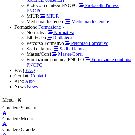
Protocolli d'intesa FNOPO
Protocolli d'intesa
FNOPO
MIUR
MIUR
Medicina di Genere
Medicina di Genere
Formazione
Formazione
Normativa
Normativa
Biblioteca
Biblioteca
Percorso Formativo
Percorso Formativo
Sedi di laurea
Sedi di laurea
Master/Corsi
Master/Corsi
Formazione continua FNOPO
Formazione continua
FNOPO
FAQ
FAQ
Contatti
Contatti
Albo
Albo
News
News
Menu
Carattere Standard
Carattere Medio
Carattere Grande