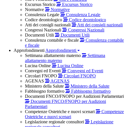
Excursus Storico
Excursus Storico
Normative
Normative
Consulenza Legale
Consulenza Legale
Codice deontologico
Codice deontologico
Atti dei consigli nazionali
Atti dei consigli nazionali
Congressi Nazionali
Congressi Nazionali
Documenti Utili
Documenti Utili
Consulenza contabile e fiscale
Consulenza contabile
e fiscale
Approfondimenti
Approfondimenti
Settimana allattamento materno
Settimana
allattamento materno
Lucina Online
Lucina Online
Convegni ed Eventi
Convegni ed Eventi
Circolari FNOPO
Circolari FNOPO
AGENAS
AGENAS
Ministero della Salute
Ministero della Salute
Fabbisogno formativo
Fabbisogno formativo
Documenti FNCO/FNOPO per Audizioni Parlamentari
Documenti FNCO/FNOPO per Audizioni
Parlamentari
Competenze Ostetriche e nuovi scenari
Competenze
Ostetriche e nuovi scenari
Legislazione regionale consultori
Legislazione
regionale consultori