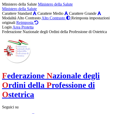
Ministero della Salute
Ministero della Salute
Ministero della Salute
Carattere Standard
Carattere Medio
Carattere Grande
Modalità Alto Contrasto
Alto Contrasto
Reimposta impostazioni
originali
Reimposta
Login
Area Protetta
Federazione Nazionale degli Ordini della Professione di Ostetrica
F
ederazione
N
azionale degli
O
rdini della
P
rofessione di
O
stetrica
Seguici su