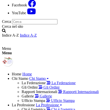
Facebook
YouTube
Cerca
Cerca nel sito
Indice A-Z
Indice A-Z
Menu
Menu
Home
Home
Chi Siamo
Chi Siamo
La Federazione
La Federazione
Gli Ordini
Gli Ordini
Rapporti Internazionali
Rapporti Internazionali
Gallerie
Gallerie
Ufficio Stampa
Ufficio Stampa
La Professione
La Professione
Chi è l'ostetrica
Chi è l'ostetrica