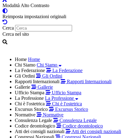
Modalità Alto Contrasto
Reimposta impostazioni originali
Cerca
Cerca nel sito
Home
Home
Chi Siamo
Chi Siamo
La Federazione
La Federazione
Gli Ordini
Gli Ordini
Rapporti Internazionali
Rapporti Internazionali
Gallerie
Gallerie
Ufficio Stampa
Ufficio Stampa
La Professione
La Professione
Chi è l'ostetrica
Chi è l'ostetrica
Excursus Storico
Excursus Storico
Normative
Normative
Consulenza Legale
Consulenza Legale
Codice deontologico
Codice deontologico
Atti dei consigli nazionali
Atti dei consigli nazionali
Congressi Nazionali
Congressi Nazionali