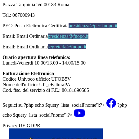
Piazza Tarquinia 5/d 00183 Roma
Tel.: 067000943
PEC:
Posta Elettronica Certificata
presidenza@pec.fnopo.it
Email:
Email Ordinaria
presidenza@fnopo.it
Email:
Email Ordinaria
segreteria@fnopo.it
Orario apertura linea telefonica:
Lunedì-Venerdì 10.00/13.00 - 14.00/15.00
Fatturazione Elettronica
Codice Univoco ufficio: UFOB5V
Nome dell'ufficio: Uff_eFatturaPA
Cod. fisc. del servizio di F.E.: 80181890585
Seguici su
?php echo $query_lista_social['nome'];?>
?php
echo $query_lista_social['nome'];?>
Privacy UE GDPR