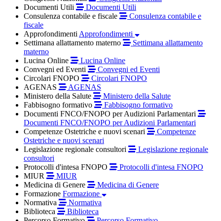
Documenti Utili
Documenti Utili
Consulenza contabile e fiscale
Consulenza contabile e
fiscale
Approfondimenti
Approfondimenti
Settimana allattamento materno
Settimana allattamento
materno
Lucina Online
Lucina Online
Convegni ed Eventi
Convegni ed Eventi
Circolari FNOPO
Circolari FNOPO
AGENAS
AGENAS
Ministero della Salute
Ministero della Salute
Fabbisogno formativo
Fabbisogno formativo
Documenti FNCO/FNOPO per Audizioni Parlamentari
Documenti FNCO/FNOPO per Audizioni Parlamentari
Competenze Ostetriche e nuovi scenari
Competenze
Ostetriche e nuovi scenari
Legislazione regionale consultori
Legislazione regionale
consultori
Protocolli d'intesa FNOPO
Protocolli d'intesa FNOPO
MIUR
MIUR
Medicina di Genere
Medicina di Genere
Formazione
Formazione
Normativa
Normativa
Biblioteca
Biblioteca
Percorso Formativo
Percorso Formativo