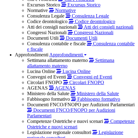
Excursus Storico
Excursus Storico
Normative
Normative
Consulenza Legale
Consulenza Legale
Codice deontologico
Codice deontologico
Atti dei consigli nazionali
Atti dei consigli nazionali
Congressi Nazionali
Congressi Nazionali
Documenti Utili
Documenti Utili
Consulenza contabile e fiscale
Consulenza contabile
e fiscale
Approfondimenti
Approfondimenti
Settimana allattamento materno
Settimana
allattamento materno
Lucina Online
Lucina Online
Convegni ed Eventi
Convegni ed Eventi
Circolari FNOPO
Circolari FNOPO
AGENAS
AGENAS
Ministero della Salute
Ministero della Salute
Fabbisogno formativo
Fabbisogno formativo
Documenti FNCO/FNOPO per Audizioni Parlamentari
Documenti FNCO/FNOPO per Audizioni
Parlamentari
Competenze Ostetriche e nuovi scenari
Competenze
Ostetriche e nuovi scenari
Legislazione regionale consultori
Legislazione
regionale consultori