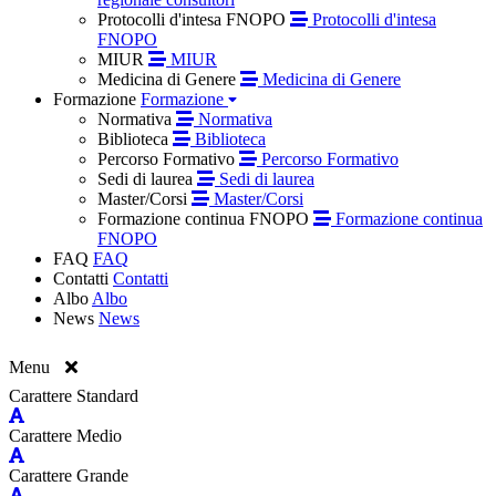
Protocolli d'intesa FNOPO
Protocolli d'intesa
FNOPO
MIUR
MIUR
Medicina di Genere
Medicina di Genere
Formazione
Formazione
Normativa
Normativa
Biblioteca
Biblioteca
Percorso Formativo
Percorso Formativo
Sedi di laurea
Sedi di laurea
Master/Corsi
Master/Corsi
Formazione continua FNOPO
Formazione continua
FNOPO
FAQ
FAQ
Contatti
Contatti
Albo
Albo
News
News
Menu
Carattere Standard
Carattere Medio
Carattere Grande