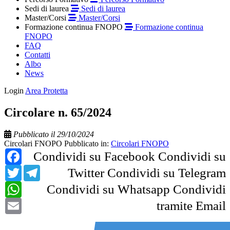
Sedi di laurea
Sedi di laurea
Master/Corsi
Master/Corsi
Formazione continua FNOPO
Formazione continua
FNOPO
FAQ
Contatti
Albo
News
Login
Area Protetta
Circolare n. 65/2024
Pubblicato il 29/10/2024
Circolari FNOPO
Pubblicato in:
Circolari FNOPO
Facebook
Condividi su Facebook
Condividi su
Twitter
Telegram
Twitter
Condividi su Telegram
WhatsApp
Condividi su Whatsapp
Condividi
Email
tramite Email