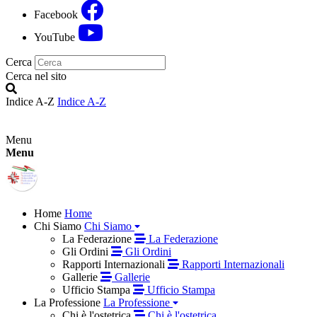
Facebook
YouTube
Cerca
Cerca nel sito
Indice A-Z
Indice A-Z
Menu
Menu
Home
Home
Chi Siamo
Chi Siamo
La Federazione
La Federazione
Gli Ordini
Gli Ordini
Rapporti Internazionali
Rapporti Internazionali
Gallerie
Gallerie
Ufficio Stampa
Ufficio Stampa
La Professione
La Professione
Chi è l'ostetrica
Chi è l'ostetrica