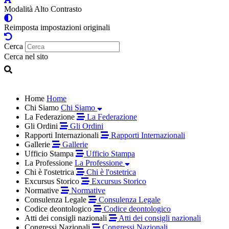
Modalità Alto Contrasto
Reimposta impostazioni originali
Cerca
Cerca nel sito
Home
Home
Chi Siamo
Chi Siamo
La Federazione
La Federazione
Gli Ordini
Gli Ordini
Rapporti Internazionali
Rapporti Internazionali
Gallerie
Gallerie
Ufficio Stampa
Ufficio Stampa
La Professione
La Professione
Chi è l'ostetrica
Chi è l'ostetrica
Excursus Storico
Excursus Storico
Normative
Normative
Consulenza Legale
Consulenza Legale
Codice deontologico
Codice deontologico
Atti dei consigli nazionali
Atti dei consigli nazionali
Congressi Nazionali
Congressi Nazionali