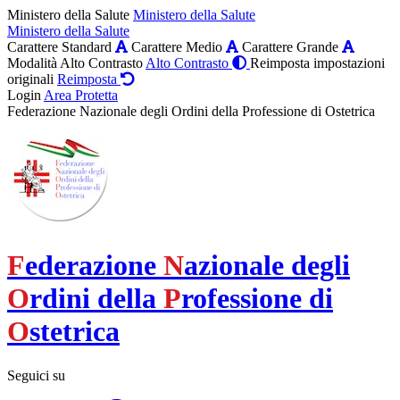
Ministero della Salute
Ministero della Salute
Ministero della Salute
Carattere Standard
Carattere Medio
Carattere Grande
Modalità Alto Contrasto
Alto Contrasto
Reimposta impostazioni
originali
Reimposta
Login
Area Protetta
Federazione Nazionale degli Ordini della Professione di Ostetrica
F
ederazione
N
azionale degli
O
rdini della
P
rofessione di
O
stetrica
Seguici su