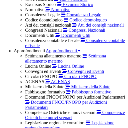
Excursus Storico
Excursus Storico
Normative
Normative
Consulenza Legale
Consulenza Legale
Codice deontologico
Codice deontologico
Atti dei consigli nazionali
Atti dei consigli nazionali
Congressi Nazionali
Congressi Nazionali
Documenti Utili
Documenti Utili
Consulenza contabile e fiscale
Consulenza contabile
e fiscale
Approfondimenti
Approfondimenti
Settimana allattamento materno
Settimana
allattamento materno
Lucina Online
Lucina Online
Convegni ed Eventi
Convegni ed Eventi
Circolari FNOPO
Circolari FNOPO
AGENAS
AGENAS
Ministero della Salute
Ministero della Salute
Fabbisogno formativo
Fabbisogno formativo
Documenti FNCO/FNOPO per Audizioni Parlamentari
Documenti FNCO/FNOPO per Audizioni
Parlamentari
Competenze Ostetriche e nuovi scenari
Competenze
Ostetriche e nuovi scenari
Legislazione regionale consultori
Legislazione
regionale consultori