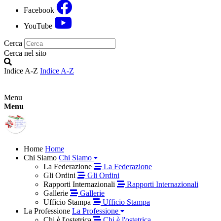
Facebook
YouTube
Cerca
Cerca nel sito
Indice A-Z
Indice A-Z
Menu
Menu
Home
Home
Chi Siamo
Chi Siamo
La Federazione
La Federazione
Gli Ordini
Gli Ordini
Rapporti Internazionali
Rapporti Internazionali
Gallerie
Gallerie
Ufficio Stampa
Ufficio Stampa
La Professione
La Professione
Chi è l'ostetrica
Chi è l'ostetrica