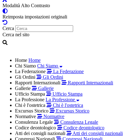
Modalità Alto Contrasto
Reimposta impostazioni originali
Cerca
Cerca nel sito
Home
Home
Chi Siamo
Chi Siamo
La Federazione
La Federazione
Gli Ordini
Gli Ordini
Rapporti Internazionali
Rapporti Internazionali
Gallerie
Gallerie
Ufficio Stampa
Ufficio Stampa
La Professione
La Professione
Chi è l'ostetrica
Chi è l'ostetrica
Excursus Storico
Excursus Storico
Normative
Normative
Consulenza Legale
Consulenza Legale
Codice deontologico
Codice deontologico
Atti dei consigli nazionali
Atti dei consigli nazionali
Congressi Nazionali
Congressi Nazionali