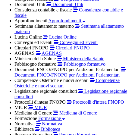
Documenti Utili
Documenti Utili
Consulenza contabile e fiscale
Consulenza contabile e
fiscale
Approfondimenti
Approfondimenti
Settimana allattamento materno
Settimana allattamento
materno
Lucina Online
Lucina Online
Convegni ed Eventi
Convegni ed Eventi
Circolari FNOPO
Circolari FNOPO
AGENAS
AGENAS
Ministero della Salute
Ministero della Salute
Fabbisogno formativo
Fabbisogno formativo
Documenti FNCO/FNOPO per Audizioni Parlamentari
Documenti FNCO/FNOPO per Audizioni Parlamentari
Competenze Ostetriche e nuovi scenari
Competenze
Ostetriche e nuovi scenari
Legislazione regionale consultori
Legislazione regionale
consultori
Protocolli d'intesa FNOPO
Protocolli d'intesa FNOPO
MIUR
MIUR
Medicina di Genere
Medicina di Genere
Formazione
Formazione
Normativa
Normativa
Biblioteca
Biblioteca
Percorso Formativo
Percorso Formativo