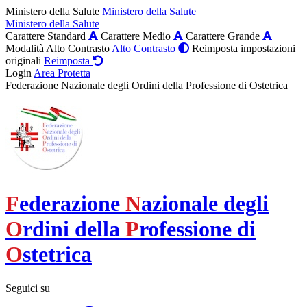
Ministero della Salute
Ministero della Salute
Ministero della Salute
Carattere Standard
Carattere Medio
Carattere Grande
Modalità Alto Contrasto
Alto Contrasto
Reimposta impostazioni
originali
Reimposta
Login
Area Protetta
Federazione Nazionale degli Ordini della Professione di Ostetrica
F
ederazione
N
azionale degli
O
rdini della
P
rofessione di
O
stetrica
Seguici su