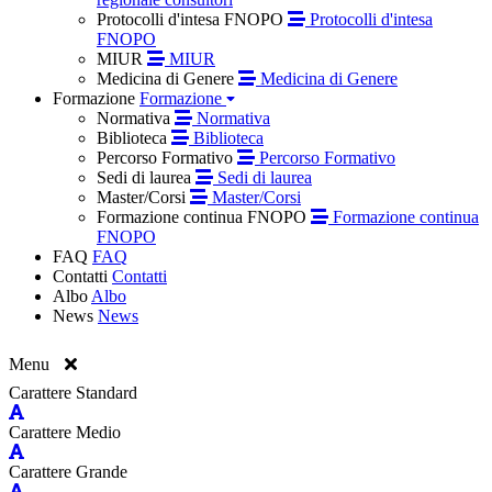
Protocolli d'intesa FNOPO
Protocolli d'intesa
FNOPO
MIUR
MIUR
Medicina di Genere
Medicina di Genere
Formazione
Formazione
Normativa
Normativa
Biblioteca
Biblioteca
Percorso Formativo
Percorso Formativo
Sedi di laurea
Sedi di laurea
Master/Corsi
Master/Corsi
Formazione continua FNOPO
Formazione continua
FNOPO
FAQ
FAQ
Contatti
Contatti
Albo
Albo
News
News
Menu
Carattere Standard
Carattere Medio
Carattere Grande