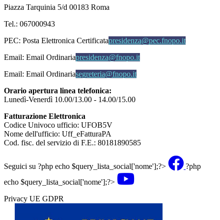
Piazza Tarquinia 5/d 00183 Roma
Tel.: 067000943
PEC:
Posta Elettronica Certificata
presidenza@pec.fnopo.it
Email:
Email Ordinaria
presidenza@fnopo.it
Email:
Email Ordinaria
segreteria@fnopo.it
Orario apertura linea telefonica:
Lunedì-Venerdì 10.00/13.00 - 14.00/15.00
Fatturazione Elettronica
Codice Univoco ufficio: UFOB5V
Nome dell'ufficio: Uff_eFatturaPA
Cod. fisc. del servizio di F.E.: 80181890585
Seguici su
?php echo $query_lista_social['nome'];?>
?php
echo $query_lista_social['nome'];?>
Privacy UE GDPR