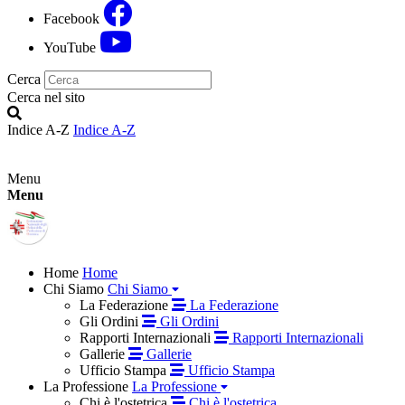
Facebook
YouTube
Cerca
Cerca nel sito
Indice A-Z
Indice A-Z
Menu
Menu
Home
Home
Chi Siamo
Chi Siamo
La Federazione
La Federazione
Gli Ordini
Gli Ordini
Rapporti Internazionali
Rapporti Internazionali
Gallerie
Gallerie
Ufficio Stampa
Ufficio Stampa
La Professione
La Professione
Chi è l'ostetrica
Chi è l'ostetrica