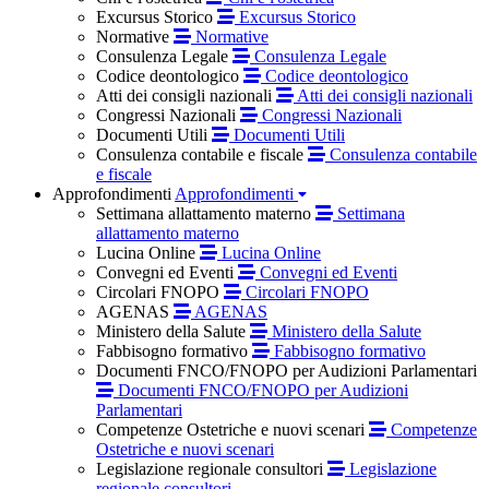
Excursus Storico
Excursus Storico
Normative
Normative
Consulenza Legale
Consulenza Legale
Codice deontologico
Codice deontologico
Atti dei consigli nazionali
Atti dei consigli nazionali
Congressi Nazionali
Congressi Nazionali
Documenti Utili
Documenti Utili
Consulenza contabile e fiscale
Consulenza contabile
e fiscale
Approfondimenti
Approfondimenti
Settimana allattamento materno
Settimana
allattamento materno
Lucina Online
Lucina Online
Convegni ed Eventi
Convegni ed Eventi
Circolari FNOPO
Circolari FNOPO
AGENAS
AGENAS
Ministero della Salute
Ministero della Salute
Fabbisogno formativo
Fabbisogno formativo
Documenti FNCO/FNOPO per Audizioni Parlamentari
Documenti FNCO/FNOPO per Audizioni
Parlamentari
Competenze Ostetriche e nuovi scenari
Competenze
Ostetriche e nuovi scenari
Legislazione regionale consultori
Legislazione
regionale consultori