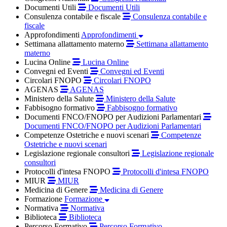
Documenti Utili
Documenti Utili
Consulenza contabile e fiscale
Consulenza contabile e
fiscale
Approfondimenti
Approfondimenti
Settimana allattamento materno
Settimana allattamento
materno
Lucina Online
Lucina Online
Convegni ed Eventi
Convegni ed Eventi
Circolari FNOPO
Circolari FNOPO
AGENAS
AGENAS
Ministero della Salute
Ministero della Salute
Fabbisogno formativo
Fabbisogno formativo
Documenti FNCO/FNOPO per Audizioni Parlamentari
Documenti FNCO/FNOPO per Audizioni Parlamentari
Competenze Ostetriche e nuovi scenari
Competenze
Ostetriche e nuovi scenari
Legislazione regionale consultori
Legislazione regionale
consultori
Protocolli d'intesa FNOPO
Protocolli d'intesa FNOPO
MIUR
MIUR
Medicina di Genere
Medicina di Genere
Formazione
Formazione
Normativa
Normativa
Biblioteca
Biblioteca
Percorso Formativo
Percorso Formativo