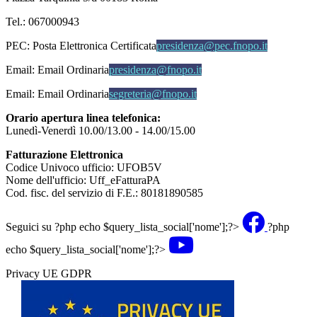
Tel.: 067000943
PEC:
Posta Elettronica Certificata
presidenza@pec.fnopo.it
Email:
Email Ordinaria
presidenza@fnopo.it
Email:
Email Ordinaria
segreteria@fnopo.it
Orario apertura linea telefonica:
Lunedì-Venerdì 10.00/13.00 - 14.00/15.00
Fatturazione Elettronica
Codice Univoco ufficio: UFOB5V
Nome dell'ufficio: Uff_eFatturaPA
Cod. fisc. del servizio di F.E.: 80181890585
Seguici su
?php echo $query_lista_social['nome'];?>
?php
echo $query_lista_social['nome'];?>
Privacy UE GDPR