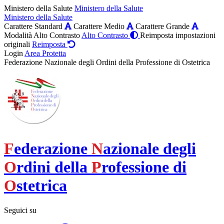
Ministero della Salute
Ministero della Salute
Ministero della Salute
Carattere Standard
Carattere Medio
Carattere Grande
Modalità Alto Contrasto
Alto Contrasto
Reimposta impostazioni
originali
Reimposta
Login
Area Protetta
Federazione Nazionale degli Ordini della Professione di Ostetrica
F
ederazione
N
azionale degli
O
rdini della
P
rofessione di
O
stetrica
Seguici su