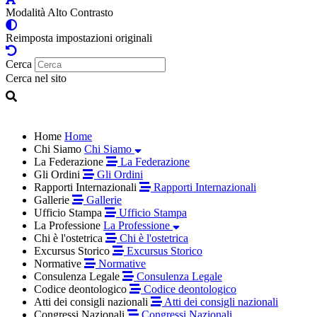
Modalità Alto Contrasto
Reimposta impostazioni originali
Cerca
Cerca nel sito
Home
Home
Chi Siamo
Chi Siamo
La Federazione
La Federazione
Gli Ordini
Gli Ordini
Rapporti Internazionali
Rapporti Internazionali
Gallerie
Gallerie
Ufficio Stampa
Ufficio Stampa
La Professione
La Professione
Chi è l'ostetrica
Chi è l'ostetrica
Excursus Storico
Excursus Storico
Normative
Normative
Consulenza Legale
Consulenza Legale
Codice deontologico
Codice deontologico
Atti dei consigli nazionali
Atti dei consigli nazionali
Congressi Nazionali
Congressi Nazionali