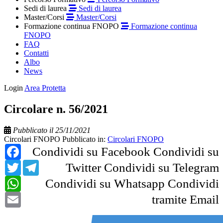
Sedi di laurea
Sedi di laurea
Master/Corsi
Master/Corsi
Formazione continua FNOPO
Formazione continua
FNOPO
FAQ
Contatti
Albo
News
Login
Area Protetta
Circolare n. 56/2021
Pubblicato il 25/11/2021
Circolari FNOPO
Pubblicato in:
Circolari FNOPO
Facebook
Condividi su Facebook
Condividi su
Twitter
Telegram
Twitter
Condividi su Telegram
WhatsApp
Condividi su Whatsapp
Condividi
Email
tramite Email