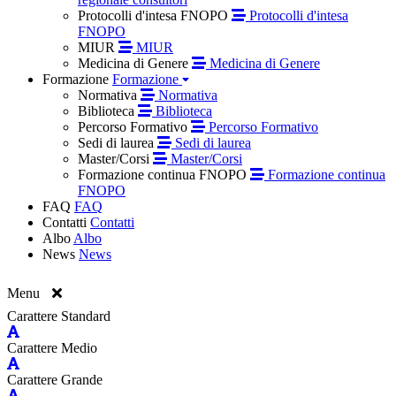
Protocolli d'intesa FNOPO
Protocolli d'intesa
FNOPO
MIUR
MIUR
Medicina di Genere
Medicina di Genere
Formazione
Formazione
Normativa
Normativa
Biblioteca
Biblioteca
Percorso Formativo
Percorso Formativo
Sedi di laurea
Sedi di laurea
Master/Corsi
Master/Corsi
Formazione continua FNOPO
Formazione continua
FNOPO
FAQ
FAQ
Contatti
Contatti
Albo
Albo
News
News
Menu
Carattere Standard
Carattere Medio
Carattere Grande