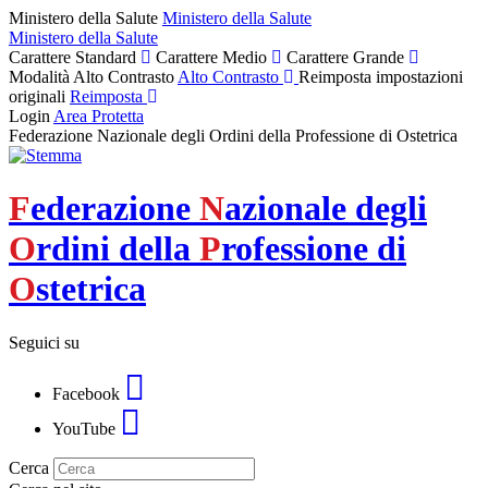
Ministero della Salute
Ministero della Salute
Ministero della Salute
Carattere Standard
Carattere Medio
Carattere Grande
Modalità Alto Contrasto
Alto Contrasto
Reimposta impostazioni
originali
Reimposta
Login
Area Protetta
Federazione Nazionale degli Ordini della Professione di Ostetrica
F
ederazione
N
azionale degli
O
rdini della
P
rofessione di
O
stetrica
Seguici su
Facebook
YouTube
Cerca