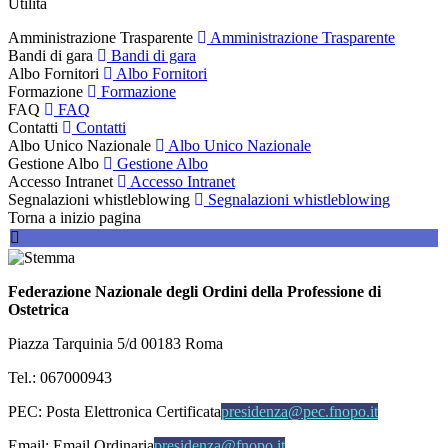
Utilità
Amministrazione Trasparente
Amministrazione Trasparente
Bandi di gara
Bandi di gara
Albo Fornitori
Albo Fornitori
Formazione
Formazione
FAQ
FAQ
Contatti
Contatti
Albo Unico Nazionale
Albo Unico Nazionale
Gestione Albo
Gestione Albo
Accesso Intranet
Accesso Intranet
Segnalazioni whistleblowing
Segnalazioni whistleblowing
Torna a inizio pagina
Federazione Nazionale degli Ordini della Professione di
Ostetrica
Piazza Tarquinia 5/d 00183 Roma
Tel.: 067000943
PEC:
Posta Elettronica Certificata
presidenza@pec.fnopo.it
Email:
Email Ordinaria
presidenza@fnopo.it