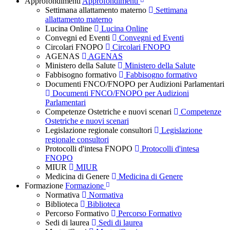
Approfondimenti
Approfondimenti
Settimana allattamento materno
Settimana
allattamento materno
Lucina Online
Lucina Online
Convegni ed Eventi
Convegni ed Eventi
Circolari FNOPO
Circolari FNOPO
AGENAS
AGENAS
Ministero della Salute
Ministero della Salute
Fabbisogno formativo
Fabbisogno formativo
Documenti FNCO/FNOPO per Audizioni Parlamentari
Documenti FNCO/FNOPO per Audizioni
Parlamentari
Competenze Ostetriche e nuovi scenari
Competenze
Ostetriche e nuovi scenari
Legislazione regionale consultori
Legislazione
regionale consultori
Protocolli d'intesa FNOPO
Protocolli d'intesa
FNOPO
MIUR
MIUR
Medicina di Genere
Medicina di Genere
Formazione
Formazione
Normativa
Normativa
Biblioteca
Biblioteca
Percorso Formativo
Percorso Formativo
Sedi di laurea
Sedi di laurea