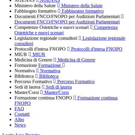
AGENAS
AGENAS
Ministero della Salute
Ministero della Salute
Fabbisogno formativo
Fabbisogno formativo
Documenti FNCO/FNOPO per Audizioni Parlamentari
Documenti FNCO/FNOPO per Audizioni Parlamentari
Competenze Ostetriche e nuovi scenari
Competenze
Ostetriche e nuovi scenari
Legislazione regionale consultori
Legislazione regionale
consultori
Protocolli d'intesa FNOPO
Protocolli d'intesa FNOPO
MIUR
MIUR
Medicina di Genere
Medicina di Genere
Formazione
Formazione
Normativa
Normativa
Biblioteca
Biblioteca
Percorso Formativo
Percorso Formativo
Sedi di laurea
Sedi di laurea
Master/Corsi
Master/Corsi
Formazione continua FNOPO
Formazione continua
FNOPO
FAQ
Contatti
Albo
News