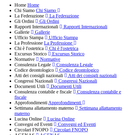
Home
Home
Chi Siamo
Chi Siamo
La Federazione
La Federazione
Gli Ordini
Gli Ordini
Rapporti Internazionali
Rapporti Internazionali
Gallerie
Gallerie
Ufficio Stampa
Ufficio Stampa
La Professione
La Professione
Chi è l'ostetrica
Chi è l'ostetrica
Excursus Storico
Excursus Storico
Normative
Normative
Consulenza Legale
Consulenza Legale
Codice deontologico
Codice deontologico
Atti dei consigli nazionali
Atti dei consigli nazionali
Congressi Nazionali
Congressi Nazionali
Documenti Utili
Documenti Utili
Consulenza contabile e fiscale
Consulenza contabile e
fiscale
Approfondimenti
Approfondimenti
Settimana allattamento materno
Settimana allattamento
materno
Lucina Online
Lucina Online
Convegni ed Eventi
Convegni ed Eventi
Circolari FNOPO
Circolari FNOPO