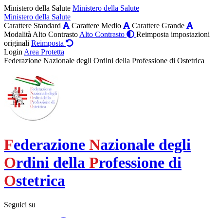
Ministero della Salute
Ministero della Salute
Ministero della Salute
Carattere Standard
Carattere Medio
Carattere Grande
Modalità Alto Contrasto
Alto Contrasto
Reimposta impostazioni
originali
Reimposta
Login
Area Protetta
Federazione Nazionale degli Ordini della Professione di Ostetrica
F
ederazione
N
azionale degli
O
rdini della
P
rofessione di
O
stetrica
Seguici su