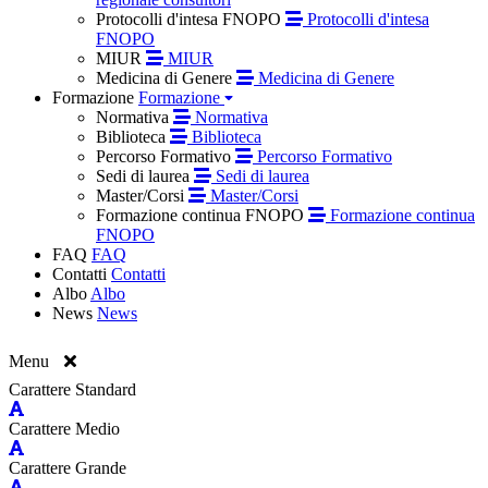
Protocolli d'intesa FNOPO
Protocolli d'intesa
FNOPO
MIUR
MIUR
Medicina di Genere
Medicina di Genere
Formazione
Formazione
Normativa
Normativa
Biblioteca
Biblioteca
Percorso Formativo
Percorso Formativo
Sedi di laurea
Sedi di laurea
Master/Corsi
Master/Corsi
Formazione continua FNOPO
Formazione continua
FNOPO
FAQ
FAQ
Contatti
Contatti
Albo
Albo
News
News
Menu
Carattere Standard
Carattere Medio
Carattere Grande