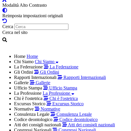
Modalità Alto Contrasto
Reimposta impostazioni originali
Cerca
Cerca nel sito
Home
Home
Chi Siamo
Chi Siamo
La Federazione
La Federazione
Gli Ordini
Gli Ordini
Rapporti Internazionali
Rapporti Internazionali
Gallerie
Gallerie
Ufficio Stampa
Ufficio Stampa
La Professione
La Professione
Chi è l'ostetrica
Chi è l'ostetrica
Excursus Storico
Excursus Storico
Normative
Normative
Consulenza Legale
Consulenza Legale
Codice deontologico
Codice deontologico
Atti dei consigli nazionali
Atti dei consigli nazionali
Congressi Nazionali
Congressi Nazionali