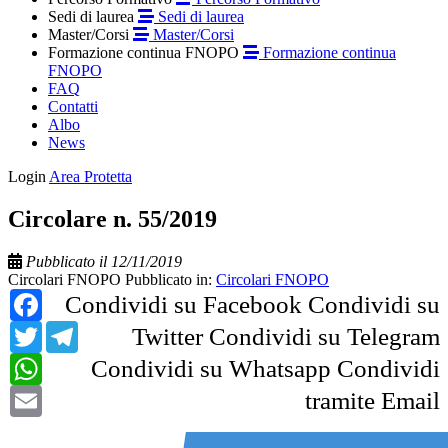
Sedi di laurea
Sedi di laurea
Master/Corsi
Master/Corsi
Formazione continua FNOPO
Formazione continua
FNOPO
FAQ
Contatti
Albo
News
Login
Area Protetta
Circolare n. 55/2019
Pubblicato il 12/11/2019
Circolari FNOPO
Pubblicato in:
Circolari FNOPO
Facebook
Condividi su Facebook
Condividi su
Twitter
Telegram
Twitter
Condividi su Telegram
WhatsApp
Condividi su Whatsapp
Condividi
Email
tramite Email