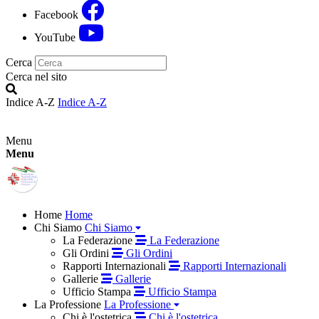
Facebook
YouTube
Cerca
Cerca nel sito
Indice A-Z
Indice A-Z
Menu
Menu
Home
Home
Chi Siamo
Chi Siamo
La Federazione
La Federazione
Gli Ordini
Gli Ordini
Rapporti Internazionali
Rapporti Internazionali
Gallerie
Gallerie
Ufficio Stampa
Ufficio Stampa
La Professione
La Professione
Chi è l'ostetrica
Chi è l'ostetrica