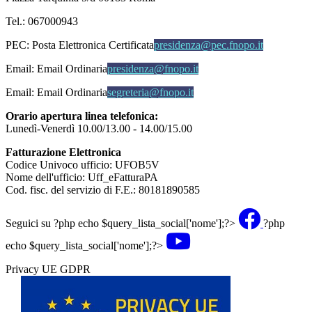
Tel.: 067000943
PEC:
Posta Elettronica Certificata
presidenza@pec.fnopo.it
Email:
Email Ordinaria
presidenza@fnopo.it
Email:
Email Ordinaria
segreteria@fnopo.it
Orario apertura linea telefonica:
Lunedì-Venerdì 10.00/13.00 - 14.00/15.00
Fatturazione Elettronica
Codice Univoco ufficio: UFOB5V
Nome dell'ufficio: Uff_eFatturaPA
Cod. fisc. del servizio di F.E.: 80181890585
Seguici su
?php echo $query_lista_social['nome'];?>
?php
echo $query_lista_social['nome'];?>
Privacy UE GDPR