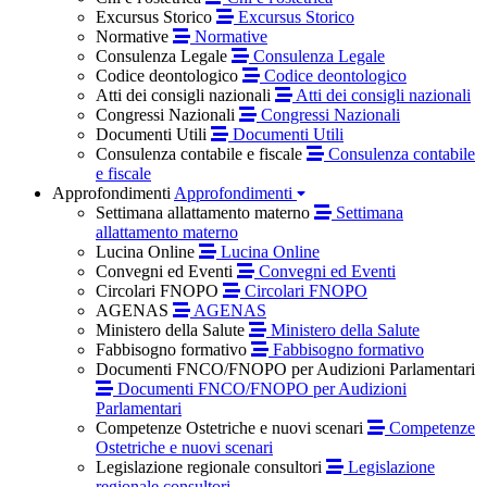
Excursus Storico
Excursus Storico
Normative
Normative
Consulenza Legale
Consulenza Legale
Codice deontologico
Codice deontologico
Atti dei consigli nazionali
Atti dei consigli nazionali
Congressi Nazionali
Congressi Nazionali
Documenti Utili
Documenti Utili
Consulenza contabile e fiscale
Consulenza contabile
e fiscale
Approfondimenti
Approfondimenti
Settimana allattamento materno
Settimana
allattamento materno
Lucina Online
Lucina Online
Convegni ed Eventi
Convegni ed Eventi
Circolari FNOPO
Circolari FNOPO
AGENAS
AGENAS
Ministero della Salute
Ministero della Salute
Fabbisogno formativo
Fabbisogno formativo
Documenti FNCO/FNOPO per Audizioni Parlamentari
Documenti FNCO/FNOPO per Audizioni
Parlamentari
Competenze Ostetriche e nuovi scenari
Competenze
Ostetriche e nuovi scenari
Legislazione regionale consultori
Legislazione
regionale consultori