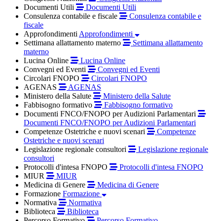
Documenti Utili
Documenti Utili
Consulenza contabile e fiscale
Consulenza contabile e
fiscale
Approfondimenti
Approfondimenti
Settimana allattamento materno
Settimana allattamento
materno
Lucina Online
Lucina Online
Convegni ed Eventi
Convegni ed Eventi
Circolari FNOPO
Circolari FNOPO
AGENAS
AGENAS
Ministero della Salute
Ministero della Salute
Fabbisogno formativo
Fabbisogno formativo
Documenti FNCO/FNOPO per Audizioni Parlamentari
Documenti FNCO/FNOPO per Audizioni Parlamentari
Competenze Ostetriche e nuovi scenari
Competenze
Ostetriche e nuovi scenari
Legislazione regionale consultori
Legislazione regionale
consultori
Protocolli d'intesa FNOPO
Protocolli d'intesa FNOPO
MIUR
MIUR
Medicina di Genere
Medicina di Genere
Formazione
Formazione
Normativa
Normativa
Biblioteca
Biblioteca
Percorso Formativo
Percorso Formativo