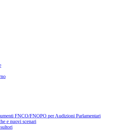
e
rno
menti FNCO/FNOPO per Audizioni Parlamentari
he e nuovi scenari
sultori