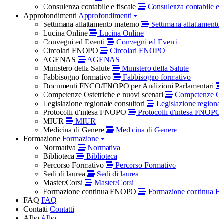
Consulenza contabile e fiscale
Consulenza contabile e 
Approfondimenti
Approfondimenti
Settimana allattamento materno
Settimana allattament
Lucina Online
Lucina Online
Convegni ed Eventi
Convegni ed Eventi
Circolari FNOPO
Circolari FNOPO
AGENAS
AGENAS
Ministero della Salute
Ministero della Salute
Fabbisogno formativo
Fabbisogno formativo
Documenti FNCO/FNOPO per Audizioni Parlamentari
Competenze Ostetriche e nuovi scenari
Competenze Os
Legislazione regionale consultori
Legislazione regiona
Protocolli d'intesa FNOPO
Protocolli d'intesa FNOP
MIUR
MIUR
Medicina di Genere
Medicina di Genere
Formazione
Formazione
Normativa
Normativa
Biblioteca
Biblioteca
Percorso Formativo
Percorso Formativo
Sedi di laurea
Sedi di laurea
Master/Corsi
Master/Corsi
Formazione continua FNOPO
Formazione continua
FAQ
FAQ
Contatti
Contatti
Albo
Albo