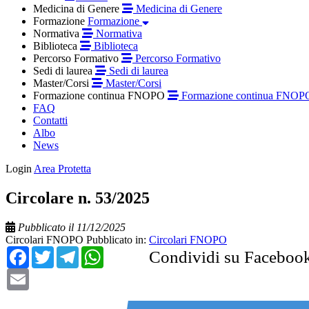
Medicina di Genere
Medicina di Genere
Formazione
Formazione
Normativa
Normativa
Biblioteca
Biblioteca
Percorso Formativo
Percorso Formativo
Sedi di laurea
Sedi di laurea
Master/Corsi
Master/Corsi
Formazione continua FNOPO
Formazione continua FNOP
FAQ
Contatti
Albo
News
Login
Area Protetta
Circolare n. 53/2025
Pubblicato il 11/12/2025
Circolari FNOPO
Pubblicato in:
Circolari FNOPO
Facebook
Twitter
Telegram
WhatsApp
Condividi su Faceboo
Email