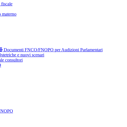
fiscale
o materno
Documenti FNCO/FNOPO per Audizioni Parlamentari
tetriche e nuovi scenari
le consultori
O
 FNOPO