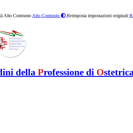
à Alto Contrasto
Alto Contrasto
Reimposta impostazioni originali
R
dini della
P
rofessione di
O
stetric