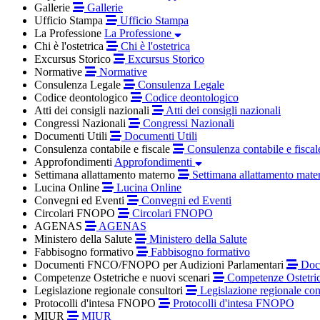
Gallerie
Gallerie
Ufficio Stampa
Ufficio Stampa
La Professione
La Professione
Chi è l'ostetrica
Chi è l'ostetrica
Excursus Storico
Excursus Storico
Normative
Normative
Consulenza Legale
Consulenza Legale
Codice deontologico
Codice deontologico
Atti dei consigli nazionali
Atti dei consigli nazionali
Congressi Nazionali
Congressi Nazionali
Documenti Utili
Documenti Utili
Consulenza contabile e fiscale
Consulenza contabile e fiscal
Approfondimenti
Approfondimenti
Settimana allattamento materno
Settimana allattamento mate
Lucina Online
Lucina Online
Convegni ed Eventi
Convegni ed Eventi
Circolari FNOPO
Circolari FNOPO
AGENAS
AGENAS
Ministero della Salute
Ministero della Salute
Fabbisogno formativo
Fabbisogno formativo
Documenti FNCO/FNOPO per Audizioni Parlamentari
Docu
Competenze Ostetriche e nuovi scenari
Competenze Ostetric
Legislazione regionale consultori
Legislazione regionale con
Protocolli d'intesa FNOPO
Protocolli d'intesa FNOPO
MIUR
MIUR