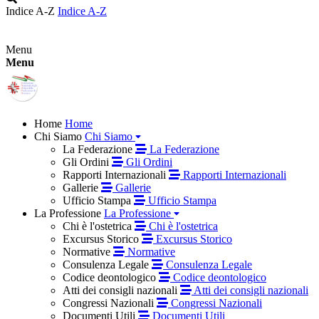
Indice A-Z
Indice A-Z
Menu
Menu
Home
Home
Chi Siamo
Chi Siamo
La Federazione
La Federazione
Gli Ordini
Gli Ordini
Rapporti Internazionali
Rapporti Internazionali
Gallerie
Gallerie
Ufficio Stampa
Ufficio Stampa
La Professione
La Professione
Chi è l'ostetrica
Chi è l'ostetrica
Excursus Storico
Excursus Storico
Normative
Normative
Consulenza Legale
Consulenza Legale
Codice deontologico
Codice deontologico
Atti dei consigli nazionali
Atti dei consigli nazionali
Congressi Nazionali
Congressi Nazionali
Documenti Utili
Documenti Utili