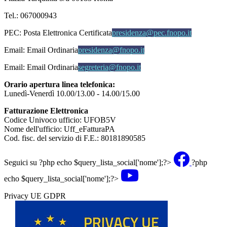
Tel.: 067000943
PEC:
Posta Elettronica Certificata
presidenza@pec.fnopo.it
Email:
Email Ordinaria
presidenza@fnopo.it
Email:
Email Ordinaria
segreteria@fnopo.it
Orario apertura linea telefonica:
Lunedì-Venerdì 10.00/13.00 - 14.00/15.00
Fatturazione Elettronica
Codice Univoco ufficio: UFOB5V
Nome dell'ufficio: Uff_eFatturaPA
Cod. fisc. del servizio di F.E.: 80181890585
Seguici su
?php echo $query_lista_social['nome'];?>
?php
echo $query_lista_social['nome'];?>
Privacy UE GDPR