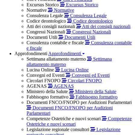
Excursus Storico
Excursus Storico
Normative
Normative
Consulenza Legale
Consulenza Legale
Codice deontologico
Codice deontologico
Atti dei consigli nazionali
Atti dei consigli nazionali
Congressi Nazionali
Congressi Nazionali
Documenti Utili
Documenti Utili
Consulenza contabile e fiscale
Consulenza contabile
e fiscale
Approfondimenti
Approfondimenti
Settimana allattamento materno
Settimana
allattamento materno
Lucina Online
Lucina Online
Convegni ed Eventi
Convegni ed Eventi
Circolari FNOPO
Circolari FNOPO
AGENAS
AGENAS
Ministero della Salute
Ministero della Salute
Fabbisogno formativo
Fabbisogno formativo
Documenti FNCO/FNOPO per Audizioni Parlamentari
Documenti FNCO/FNOPO per Audizioni
Parlamentari
Competenze Ostetriche e nuovi scenari
Competenze
Ostetriche e nuovi scenari
Legislazione regionale consultori
Legislazione
regionale consultori