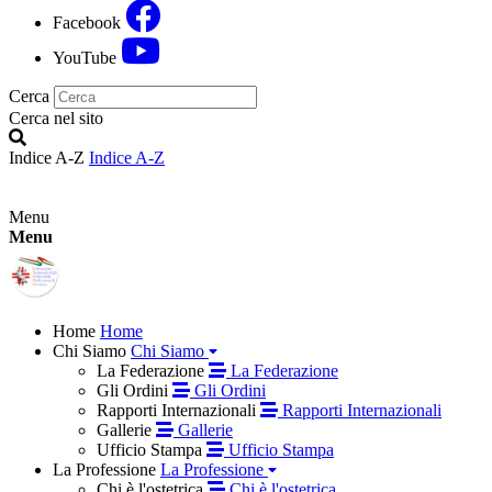
Facebook
YouTube
Cerca
Cerca nel sito
Indice A-Z
Indice A-Z
Menu
Menu
Home
Home
Chi Siamo
Chi Siamo
La Federazione
La Federazione
Gli Ordini
Gli Ordini
Rapporti Internazionali
Rapporti Internazionali
Gallerie
Gallerie
Ufficio Stampa
Ufficio Stampa
La Professione
La Professione
Chi è l'ostetrica
Chi è l'ostetrica