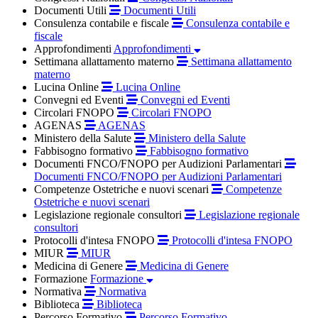
Documenti Utili
Documenti Utili
Consulenza contabile e fiscale
Consulenza contabile e
fiscale
Approfondimenti
Approfondimenti
Settimana allattamento materno
Settimana allattamento
materno
Lucina Online
Lucina Online
Convegni ed Eventi
Convegni ed Eventi
Circolari FNOPO
Circolari FNOPO
AGENAS
AGENAS
Ministero della Salute
Ministero della Salute
Fabbisogno formativo
Fabbisogno formativo
Documenti FNCO/FNOPO per Audizioni Parlamentari
Documenti FNCO/FNOPO per Audizioni Parlamentari
Competenze Ostetriche e nuovi scenari
Competenze
Ostetriche e nuovi scenari
Legislazione regionale consultori
Legislazione regionale
consultori
Protocolli d'intesa FNOPO
Protocolli d'intesa FNOPO
MIUR
MIUR
Medicina di Genere
Medicina di Genere
Formazione
Formazione
Normativa
Normativa
Biblioteca
Biblioteca
Percorso Formativo
Percorso Formativo