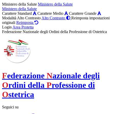
Ministero della Salute
Ministero della Salute
Ministero della Salute
Carattere Standard
Carattere Medio
Carattere Grande
Modalità Alto Contrasto
Alto Contrasto
Reimposta impostazioni
originali
Reimposta
Login
Area Protetta
Federazione Nazionale degli Ordini della Professione di Ostetrica
F
ederazione
N
azionale degli
O
rdini della
P
rofessione di
O
stetrica
Seguici su