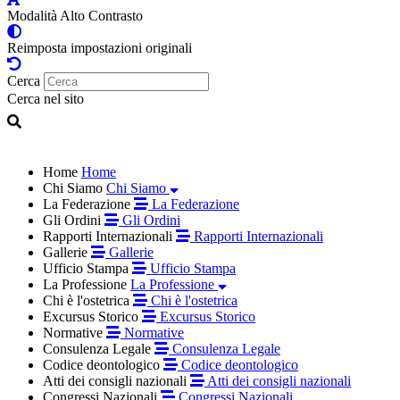
Modalità Alto Contrasto
Reimposta impostazioni originali
Cerca
Cerca nel sito
Home
Home
Chi Siamo
Chi Siamo
La Federazione
La Federazione
Gli Ordini
Gli Ordini
Rapporti Internazionali
Rapporti Internazionali
Gallerie
Gallerie
Ufficio Stampa
Ufficio Stampa
La Professione
La Professione
Chi è l'ostetrica
Chi è l'ostetrica
Excursus Storico
Excursus Storico
Normative
Normative
Consulenza Legale
Consulenza Legale
Codice deontologico
Codice deontologico
Atti dei consigli nazionali
Atti dei consigli nazionali
Congressi Nazionali
Congressi Nazionali