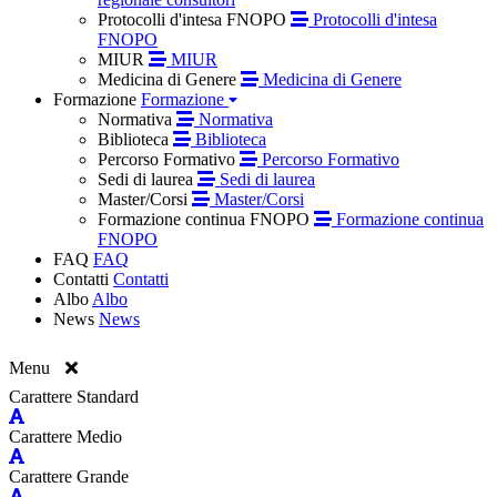
Protocolli d'intesa FNOPO
Protocolli d'intesa
FNOPO
MIUR
MIUR
Medicina di Genere
Medicina di Genere
Formazione
Formazione
Normativa
Normativa
Biblioteca
Biblioteca
Percorso Formativo
Percorso Formativo
Sedi di laurea
Sedi di laurea
Master/Corsi
Master/Corsi
Formazione continua FNOPO
Formazione continua
FNOPO
FAQ
FAQ
Contatti
Contatti
Albo
Albo
News
News
Menu
Carattere Standard
Carattere Medio
Carattere Grande