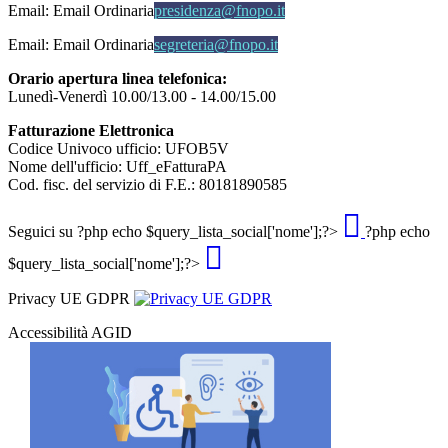
Email:
Email Ordinaria
presidenza@fnopo.it
Email:
Email Ordinaria
segreteria@fnopo.it
Orario apertura linea telefonica:
Lunedì-Venerdì 10.00/13.00 - 14.00/15.00
Fatturazione Elettronica
Codice Univoco ufficio: UFOB5V
Nome dell'ufficio: Uff_eFatturaPA
Cod. fisc. del servizio di F.E.: 80181890585
Seguici su
?php echo $query_lista_social['nome'];?>
?php echo
$query_lista_social['nome'];?>
Privacy UE GDPR
Accessibilità AGID