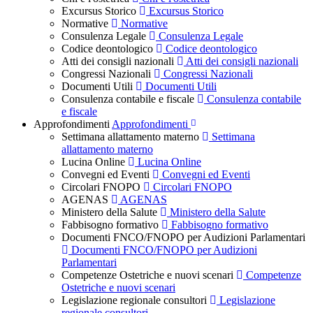
Excursus Storico
Excursus Storico
Normative
Normative
Consulenza Legale
Consulenza Legale
Codice deontologico
Codice deontologico
Atti dei consigli nazionali
Atti dei consigli nazionali
Congressi Nazionali
Congressi Nazionali
Documenti Utili
Documenti Utili
Consulenza contabile e fiscale
Consulenza contabile
e fiscale
Approfondimenti
Approfondimenti
Settimana allattamento materno
Settimana
allattamento materno
Lucina Online
Lucina Online
Convegni ed Eventi
Convegni ed Eventi
Circolari FNOPO
Circolari FNOPO
AGENAS
AGENAS
Ministero della Salute
Ministero della Salute
Fabbisogno formativo
Fabbisogno formativo
Documenti FNCO/FNOPO per Audizioni Parlamentari
Documenti FNCO/FNOPO per Audizioni
Parlamentari
Competenze Ostetriche e nuovi scenari
Competenze
Ostetriche e nuovi scenari
Legislazione regionale consultori
Legislazione
regionale consultori