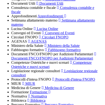
Documenti Utili
Documenti Utili
Consulenza contabile e fiscale
Consulenza contabile e
fiscale
Approfondimenti
Approfondimenti
Settimana allattamento materno
Settimana allattamento
materno
Lucina Online
Lucina Online
Convegni ed Eventi
Convegni ed Eventi
Circolari FNOPO
Circolari FNOPO
AGENAS
AGENAS
Ministero della Salute
Ministero della Salute
Fabbisogno formativo
Fabbisogno formativo
Documenti FNCO/FNOPO per Audizioni Parlamentari
Documenti FNCO/FNOPO per Audizioni Parlamentari
Competenze Ostetriche e nuovi scenari
Competenze
Ostetriche e nuovi scenari
Legislazione regionale consultori
Legislazione regionale
consultori
Protocolli d'intesa FNOPO
Protocolli d'intesa FNOPO
MIUR
MIUR
Medicina di Genere
Medicina di Genere
Formazione
Formazione
Normativa
Normativa
Biblioteca
Biblioteca
Percorso Formativo
Percorso Formativo