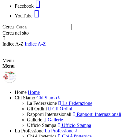
Facebook
YouTube
Cerca
Cerca nel sito
Indice A-Z
Indice A-Z
Menu
Menu
Home
Home
Chi Siamo
Chi Siamo
La Federazione
La Federazione
Gli Ordini
Gli Ordini
Rapporti Internazionali
Rapporti Internazionali
Gallerie
Gallerie
Ufficio Stampa
Ufficio Stampa
La Professione
La Professione
Chi è l'ostetrica
Chi è l'ostetrica