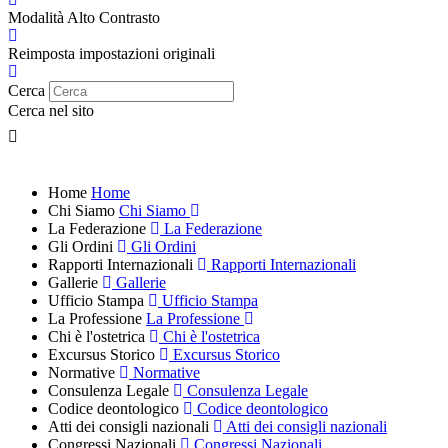
Modalità Alto Contrasto
Reimposta impostazioni originali
Cerca
Cerca nel sito
Home
Home
Chi Siamo
Chi Siamo
La Federazione
La Federazione
Gli Ordini
Gli Ordini
Rapporti Internazionali
Rapporti Internazionali
Gallerie
Gallerie
Ufficio Stampa
Ufficio Stampa
La Professione
La Professione
Chi è l'ostetrica
Chi è l'ostetrica
Excursus Storico
Excursus Storico
Normative
Normative
Consulenza Legale
Consulenza Legale
Codice deontologico
Codice deontologico
Atti dei consigli nazionali
Atti dei consigli nazionali
Congressi Nazionali
Congressi Nazionali