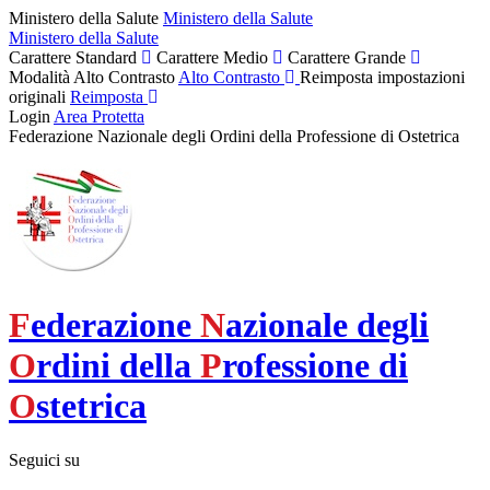
Ministero della Salute
Ministero della Salute
Ministero della Salute
Carattere Standard
Carattere Medio
Carattere Grande
Modalità Alto Contrasto
Alto Contrasto
Reimposta impostazioni
originali
Reimposta
Login
Area Protetta
Federazione Nazionale degli Ordini della Professione di Ostetrica
F
ederazione
N
azionale degli
O
rdini della
P
rofessione di
O
stetrica
Seguici su