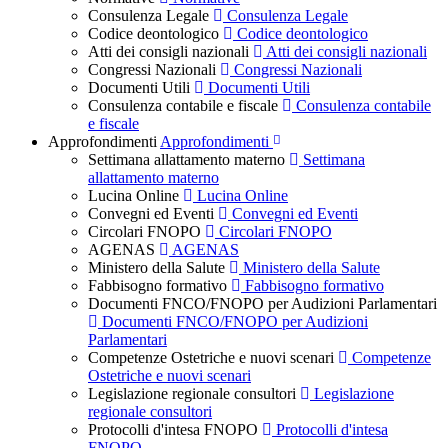
Consulenza Legale
Consulenza Legale
Codice deontologico
Codice deontologico
Atti dei consigli nazionali
Atti dei consigli nazionali
Congressi Nazionali
Congressi Nazionali
Documenti Utili
Documenti Utili
Consulenza contabile e fiscale
Consulenza contabile
e fiscale
Approfondimenti
Approfondimenti
Settimana allattamento materno
Settimana
allattamento materno
Lucina Online
Lucina Online
Convegni ed Eventi
Convegni ed Eventi
Circolari FNOPO
Circolari FNOPO
AGENAS
AGENAS
Ministero della Salute
Ministero della Salute
Fabbisogno formativo
Fabbisogno formativo
Documenti FNCO/FNOPO per Audizioni Parlamentari
Documenti FNCO/FNOPO per Audizioni
Parlamentari
Competenze Ostetriche e nuovi scenari
Competenze
Ostetriche e nuovi scenari
Legislazione regionale consultori
Legislazione
regionale consultori
Protocolli d'intesa FNOPO
Protocolli d'intesa
FNOPO