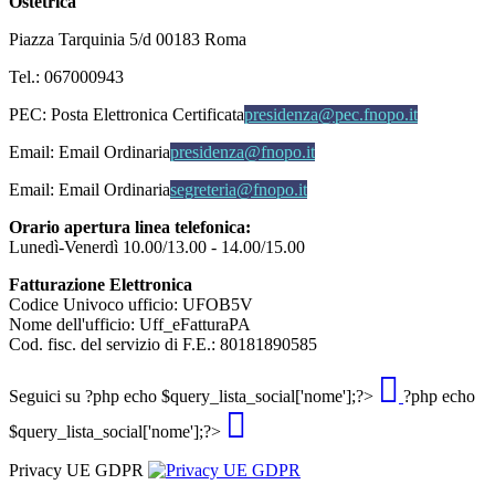
Ostetrica
Piazza Tarquinia 5/d 00183 Roma
Tel.: 067000943
PEC:
Posta Elettronica Certificata
presidenza@pec.fnopo.it
Email:
Email Ordinaria
presidenza@fnopo.it
Email:
Email Ordinaria
segreteria@fnopo.it
Orario apertura linea telefonica:
Lunedì-Venerdì 10.00/13.00 - 14.00/15.00
Fatturazione Elettronica
Codice Univoco ufficio: UFOB5V
Nome dell'ufficio: Uff_eFatturaPA
Cod. fisc. del servizio di F.E.: 80181890585
Seguici su
?php echo $query_lista_social['nome'];?>
?php echo
$query_lista_social['nome'];?>
Privacy UE GDPR