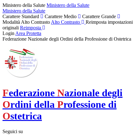
Ministero della Salute
Ministero della Salute
Ministero della Salute
Carattere Standard
Carattere Medio
Carattere Grande
Modalità Alto Contrasto
Alto Contrasto
Reimposta impostazioni
originali
Reimposta
Login
Area Protetta
Federazione Nazionale degli Ordini della Professione di Ostetrica
F
ederazione
N
azionale degli
O
rdini della
P
rofessione di
O
stetrica
Seguici su