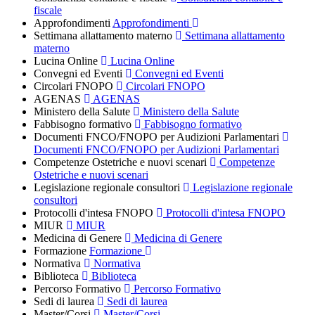
fiscale
Approfondimenti
Approfondimenti
Settimana allattamento materno
Settimana allattamento
materno
Lucina Online
Lucina Online
Convegni ed Eventi
Convegni ed Eventi
Circolari FNOPO
Circolari FNOPO
AGENAS
AGENAS
Ministero della Salute
Ministero della Salute
Fabbisogno formativo
Fabbisogno formativo
Documenti FNCO/FNOPO per Audizioni Parlamentari
Documenti FNCO/FNOPO per Audizioni Parlamentari
Competenze Ostetriche e nuovi scenari
Competenze
Ostetriche e nuovi scenari
Legislazione regionale consultori
Legislazione regionale
consultori
Protocolli d'intesa FNOPO
Protocolli d'intesa FNOPO
MIUR
MIUR
Medicina di Genere
Medicina di Genere
Formazione
Formazione
Normativa
Normativa
Biblioteca
Biblioteca
Percorso Formativo
Percorso Formativo
Sedi di laurea
Sedi di laurea
Master/Corsi
Master/Corsi