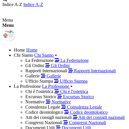
Indice A-Z
Indice A-Z
Menu
Menu
Home
Home
Chi Siamo
Chi Siamo
La Federazione
La Federazione
Gli Ordini
Gli Ordini
Rapporti Internazionali
Rapporti Internazionali
Gallerie
Gallerie
Ufficio Stampa
Ufficio Stampa
La Professione
La Professione
Chi è l'ostetrica
Chi è l'ostetrica
Excursus Storico
Excursus Storico
Normative
Normative
Consulenza Legale
Consulenza Legale
Codice deontologico
Codice deontologico
Atti dei consigli nazionali
Atti dei consigli nazionali
Congressi Nazionali
Congressi Nazionali
Documenti Utili
Documenti Utili