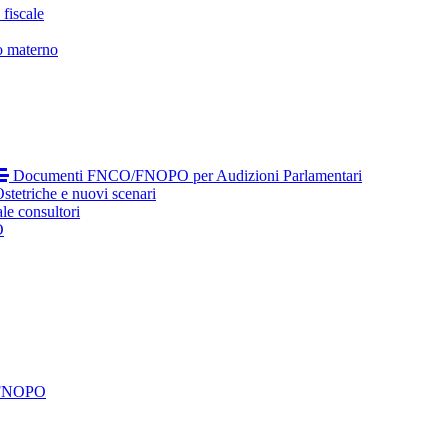
fiscale
o materno
Documenti FNCO/FNOPO per Audizioni Parlamentari
tetriche e nuovi scenari
le consultori
O
 FNOPO