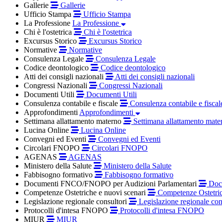
Gallerie
Gallerie
Ufficio Stampa
Ufficio Stampa
La Professione
La Professione
Chi è l'ostetrica
Chi è l'ostetrica
Excursus Storico
Excursus Storico
Normative
Normative
Consulenza Legale
Consulenza Legale
Codice deontologico
Codice deontologico
Atti dei consigli nazionali
Atti dei consigli nazionali
Congressi Nazionali
Congressi Nazionali
Documenti Utili
Documenti Utili
Consulenza contabile e fiscale
Consulenza contabile e fiscal
Approfondimenti
Approfondimenti
Settimana allattamento materno
Settimana allattamento mate
Lucina Online
Lucina Online
Convegni ed Eventi
Convegni ed Eventi
Circolari FNOPO
Circolari FNOPO
AGENAS
AGENAS
Ministero della Salute
Ministero della Salute
Fabbisogno formativo
Fabbisogno formativo
Documenti FNCO/FNOPO per Audizioni Parlamentari
Docu
Competenze Ostetriche e nuovi scenari
Competenze Ostetric
Legislazione regionale consultori
Legislazione regionale con
Protocolli d'intesa FNOPO
Protocolli d'intesa FNOPO
MIUR
MIUR