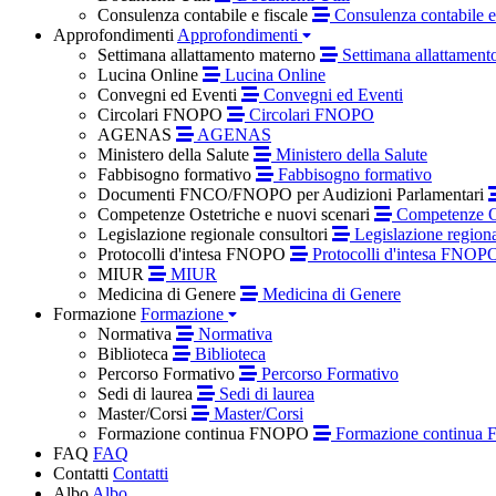
Consulenza contabile e fiscale
Consulenza contabile e 
Approfondimenti
Approfondimenti
Settimana allattamento materno
Settimana allattament
Lucina Online
Lucina Online
Convegni ed Eventi
Convegni ed Eventi
Circolari FNOPO
Circolari FNOPO
AGENAS
AGENAS
Ministero della Salute
Ministero della Salute
Fabbisogno formativo
Fabbisogno formativo
Documenti FNCO/FNOPO per Audizioni Parlamentari
Competenze Ostetriche e nuovi scenari
Competenze Os
Legislazione regionale consultori
Legislazione regiona
Protocolli d'intesa FNOPO
Protocolli d'intesa FNOP
MIUR
MIUR
Medicina di Genere
Medicina di Genere
Formazione
Formazione
Normativa
Normativa
Biblioteca
Biblioteca
Percorso Formativo
Percorso Formativo
Sedi di laurea
Sedi di laurea
Master/Corsi
Master/Corsi
Formazione continua FNOPO
Formazione continua
FAQ
FAQ
Contatti
Contatti
Albo
Albo