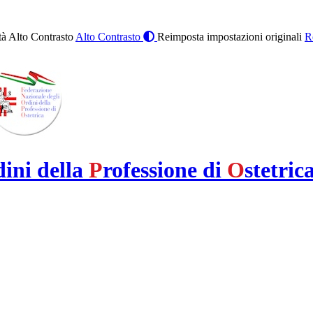
à Alto Contrasto
Alto Contrasto
Reimposta impostazioni originali
R
dini della
P
rofessione di
O
stetric