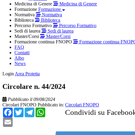
Medicina di Genere
Medicina di Genere
Formazione
Formazione
Normativa
Normativa
Biblioteca
Biblioteca
Percorso Formativo
Percorso Formativo
Sedi di laurea
Sedi di laurea
Master/Corsi
Master/Corsi
Formazione continua FNOPO
Formazione continua FNOP
FAQ
Contatti
Albo
News
Login
Area Protetta
Circolare n. 44/2024
Pubblicato il 09/08/2024
Circolari FNOPO
Pubblicato in:
Circolari FNOPO
Facebook
Twitter
Telegram
WhatsApp
Condividi su Faceboo
Email