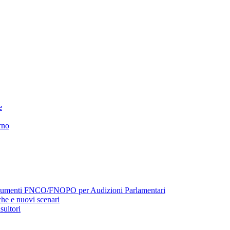
e
rno
menti FNCO/FNOPO per Audizioni Parlamentari
he e nuovi scenari
sultori