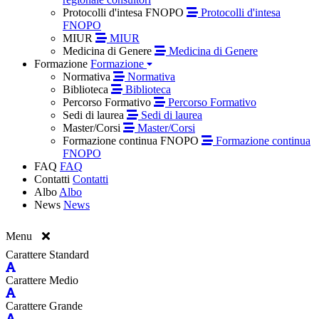
Protocolli d'intesa FNOPO
Protocolli d'intesa
FNOPO
MIUR
MIUR
Medicina di Genere
Medicina di Genere
Formazione
Formazione
Normativa
Normativa
Biblioteca
Biblioteca
Percorso Formativo
Percorso Formativo
Sedi di laurea
Sedi di laurea
Master/Corsi
Master/Corsi
Formazione continua FNOPO
Formazione continua
FNOPO
FAQ
FAQ
Contatti
Contatti
Albo
Albo
News
News
Menu
Carattere Standard
Carattere Medio
Carattere Grande