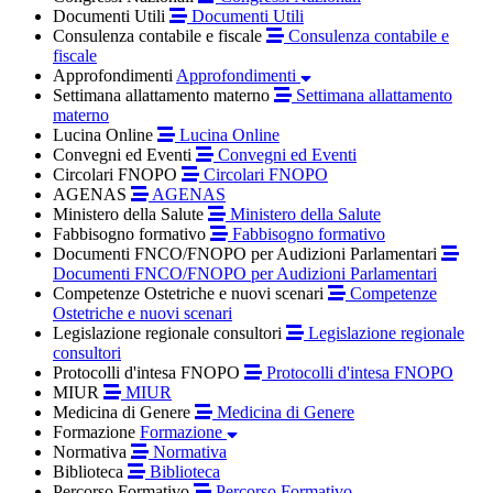
Documenti Utili
Documenti Utili
Consulenza contabile e fiscale
Consulenza contabile e
fiscale
Approfondimenti
Approfondimenti
Settimana allattamento materno
Settimana allattamento
materno
Lucina Online
Lucina Online
Convegni ed Eventi
Convegni ed Eventi
Circolari FNOPO
Circolari FNOPO
AGENAS
AGENAS
Ministero della Salute
Ministero della Salute
Fabbisogno formativo
Fabbisogno formativo
Documenti FNCO/FNOPO per Audizioni Parlamentari
Documenti FNCO/FNOPO per Audizioni Parlamentari
Competenze Ostetriche e nuovi scenari
Competenze
Ostetriche e nuovi scenari
Legislazione regionale consultori
Legislazione regionale
consultori
Protocolli d'intesa FNOPO
Protocolli d'intesa FNOPO
MIUR
MIUR
Medicina di Genere
Medicina di Genere
Formazione
Formazione
Normativa
Normativa
Biblioteca
Biblioteca
Percorso Formativo
Percorso Formativo