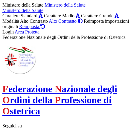
Ministero della Salute
Ministero della Salute
Ministero della Salute
Carattere Standard
Carattere Medio
Carattere Grande
Modalità Alto Contrasto
Alto Contrasto
Reimposta impostazioni
originali
Reimposta
Login
Area Protetta
Federazione Nazionale degli Ordini della Professione di Ostetrica
F
ederazione
N
azionale degli
O
rdini della
P
rofessione di
O
stetrica
Seguici su