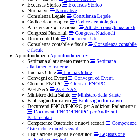
Excursus Storico
Excursus Storico
Normative
Normative
Consulenza Legale
Consulenza Legale
Codice deontologico
Codice deontologico
Atti dei consigli nazionali
Atti dei consigli nazionali
Congressi Nazionali
Congressi Nazionali
Documenti Utili
Documenti Utili
Consulenza contabile e fiscale
Consulenza contabile
e fiscale
Approfondimenti
Approfondimenti
Settimana allattamento materno
Settimana
allattamento materno
Lucina Online
Lucina Online
Convegni ed Eventi
Convegni ed Eventi
Circolari FNOPO
Circolari FNOPO
AGENAS
AGENAS
Ministero della Salute
Ministero della Salute
Fabbisogno formativo
Fabbisogno formativo
Documenti FNCO/FNOPO per Audizioni Parlamentari
Documenti FNCO/FNOPO per Audizioni
Parlamentari
Competenze Ostetriche e nuovi scenari
Competenze
Ostetriche e nuovi scenari
Legislazione regionale consultori
Legislazione
regionale consultori