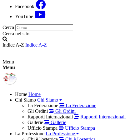
Facebook
YouTube
Cerca
Cerca nel sito
Indice A-Z
Indice A-Z
Menu
Menu
Home
Home
Chi Siamo
Chi Siamo
La Federazione
La Federazione
Gli Ordini
Gli Ordini
Rapporti Internazionali
Rapporti Internazionali
Gallerie
Gallerie
Ufficio Stampa
Ufficio Stampa
La Professione
La Professione
Chi è l'ostetrica
Chi è l'ostetrica