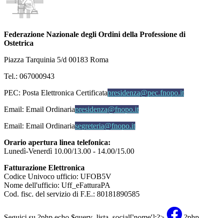
Federazione Nazionale degli Ordini della Professione di
Ostetrica
Piazza Tarquinia 5/d 00183 Roma
Tel.: 067000943
PEC:
Posta Elettronica Certificata
presidenza@pec.fnopo.it
Email:
Email Ordinaria
presidenza@fnopo.it
Email:
Email Ordinaria
segreteria@fnopo.it
Orario apertura linea telefonica:
Lunedì-Venerdì 10.00/13.00 - 14.00/15.00
Fatturazione Elettronica
Codice Univoco ufficio: UFOB5V
Nome dell'ufficio: Uff_eFatturaPA
Cod. fisc. del servizio di F.E.: 80181890585
Seguici su
?php echo $query_lista_social['nome'];?>
?php