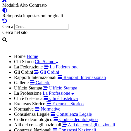
Modalità Alto Contrasto
Reimposta impostazioni originali
Cerca
Cerca nel sito
Home
Home
Chi Siamo
Chi Siamo
La Federazione
La Federazione
Gli Ordini
Gli Ordini
Rapporti Internazionali
Rapporti Internazionali
Gallerie
Gallerie
Ufficio Stampa
Ufficio Stampa
La Professione
La Professione
Chi è l'ostetrica
Chi è l'ostetrica
Excursus Storico
Excursus Storico
Normative
Normative
Consulenza Legale
Consulenza Legale
Codice deontologico
Codice deontologico
Atti dei consigli nazionali
Atti dei consigli nazionali
Congressi Nazionali
Congressi Nazionali