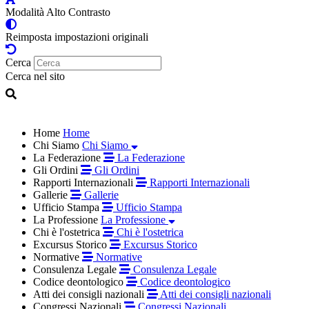
Modalità Alto Contrasto
Reimposta impostazioni originali
Cerca
Cerca nel sito
Home
Home
Chi Siamo
Chi Siamo
La Federazione
La Federazione
Gli Ordini
Gli Ordini
Rapporti Internazionali
Rapporti Internazionali
Gallerie
Gallerie
Ufficio Stampa
Ufficio Stampa
La Professione
La Professione
Chi è l'ostetrica
Chi è l'ostetrica
Excursus Storico
Excursus Storico
Normative
Normative
Consulenza Legale
Consulenza Legale
Codice deontologico
Codice deontologico
Atti dei consigli nazionali
Atti dei consigli nazionali
Congressi Nazionali
Congressi Nazionali