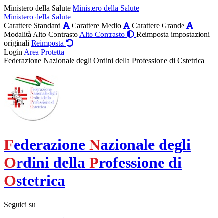
Ministero della Salute
Ministero della Salute
Ministero della Salute
Carattere Standard
Carattere Medio
Carattere Grande
Modalità Alto Contrasto
Alto Contrasto
Reimposta impostazioni
originali
Reimposta
Login
Area Protetta
Federazione Nazionale degli Ordini della Professione di Ostetrica
F
ederazione
N
azionale degli
O
rdini della
P
rofessione di
O
stetrica
Seguici su