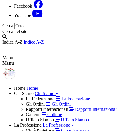
Facebook
YouTube
Cerca
Cerca nel sito
Indice A-Z
Indice A-Z
Menu
Menu
Home
Home
Chi Siamo
Chi Siamo
La Federazione
La Federazione
Gli Ordini
Gli Ordini
Rapporti Internazionali
Rapporti Internazionali
Gallerie
Gallerie
Ufficio Stampa
Ufficio Stampa
La Professione
La Professione
Chi è l'ostetrica
Chi è l'ostetrica