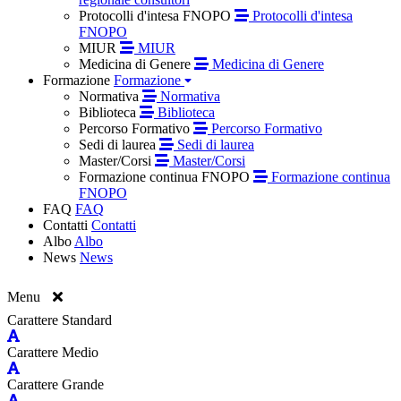
Protocolli d'intesa FNOPO
Protocolli d'intesa
FNOPO
MIUR
MIUR
Medicina di Genere
Medicina di Genere
Formazione
Formazione
Normativa
Normativa
Biblioteca
Biblioteca
Percorso Formativo
Percorso Formativo
Sedi di laurea
Sedi di laurea
Master/Corsi
Master/Corsi
Formazione continua FNOPO
Formazione continua
FNOPO
FAQ
FAQ
Contatti
Contatti
Albo
Albo
News
News
Menu
Carattere Standard
Carattere Medio
Carattere Grande