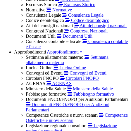
Excursus Storico
Excursus Storico
Normative
Normative
Consulenza Legale
Consulenza Legale
Codice deontologico
Codice deontologico
Atti dei consigli nazionali
Atti dei consigli nazionali
Congressi Nazionali
Congressi Nazionali
Documenti Utili
Documenti Utili
Consulenza contabile e fiscale
Consulenza contabile
e fiscale
Approfondimenti
Approfondimenti
Settimana allattamento materno
Settimana
allattamento materno
Lucina Online
Lucina Online
Convegni ed Eventi
Convegni ed Eventi
Circolari FNOPO
Circolari FNOPO
AGENAS
AGENAS
Ministero della Salute
Ministero della Salute
Fabbisogno formativo
Fabbisogno formativo
Documenti FNCO/FNOPO per Audizioni Parlamentari
Documenti FNCO/FNOPO per Audizioni
Parlamentari
Competenze Ostetriche e nuovi scenari
Competenze
Ostetriche e nuovi scenari
Legislazione regionale consultori
Legislazione
regionale consultori