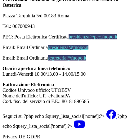
Ostetrica
Piazza Tarquinia 5/d 00183 Roma
Tel.: 067000943
PEC:
Posta Elettronica Certificata
presidenza@pec.fnopo.it
Email:
Email Ordinaria
presidenza@fnopo.it
Email:
Email Ordinaria
segreteria@fnopo.it
Orario apertura linea telefonica:
Lunedì-Venerdì 10.00/13.00 - 14.00/15.00
Fatturazione Elettronica
Codice Univoco ufficio: UFOB5V
Nome dell'ufficio: Uff_eFatturaPA
Cod. fisc. del servizio di F.E.: 80181890585
Seguici su
?php echo $query_lista_social['nome'];?>
?php
echo $query_lista_social['nome'];?>
Privacy UE GDPR