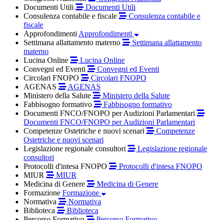
Documenti Utili
Documenti Utili
Consulenza contabile e fiscale
Consulenza contabile e
fiscale
Approfondimenti
Approfondimenti
Settimana allattamento materno
Settimana allattamento
materno
Lucina Online
Lucina Online
Convegni ed Eventi
Convegni ed Eventi
Circolari FNOPO
Circolari FNOPO
AGENAS
AGENAS
Ministero della Salute
Ministero della Salute
Fabbisogno formativo
Fabbisogno formativo
Documenti FNCO/FNOPO per Audizioni Parlamentari
Documenti FNCO/FNOPO per Audizioni Parlamentari
Competenze Ostetriche e nuovi scenari
Competenze
Ostetriche e nuovi scenari
Legislazione regionale consultori
Legislazione regionale
consultori
Protocolli d'intesa FNOPO
Protocolli d'intesa FNOPO
MIUR
MIUR
Medicina di Genere
Medicina di Genere
Formazione
Formazione
Normativa
Normativa
Biblioteca
Biblioteca
Percorso Formativo
Percorso Formativo