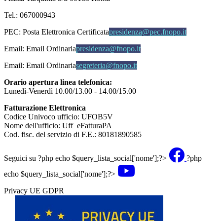
Tel.: 067000943
PEC:
Posta Elettronica Certificata
presidenza@pec.fnopo.it
Email:
Email Ordinaria
presidenza@fnopo.it
Email:
Email Ordinaria
segreteria@fnopo.it
Orario apertura linea telefonica:
Lunedì-Venerdì 10.00/13.00 - 14.00/15.00
Fatturazione Elettronica
Codice Univoco ufficio: UFOB5V
Nome dell'ufficio: Uff_eFatturaPA
Cod. fisc. del servizio di F.E.: 80181890585
Seguici su
?php echo $query_lista_social['nome'];?>
?php
echo $query_lista_social['nome'];?>
Privacy UE GDPR