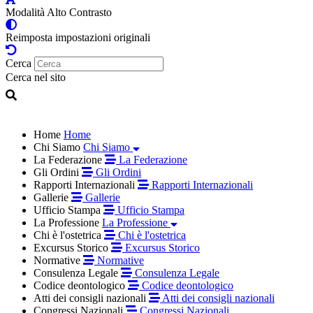
Modalità Alto Contrasto
Reimposta impostazioni originali
Cerca
Cerca nel sito
Home
Home
Chi Siamo
Chi Siamo
La Federazione
La Federazione
Gli Ordini
Gli Ordini
Rapporti Internazionali
Rapporti Internazionali
Gallerie
Gallerie
Ufficio Stampa
Ufficio Stampa
La Professione
La Professione
Chi è l'ostetrica
Chi è l'ostetrica
Excursus Storico
Excursus Storico
Normative
Normative
Consulenza Legale
Consulenza Legale
Codice deontologico
Codice deontologico
Atti dei consigli nazionali
Atti dei consigli nazionali
Congressi Nazionali
Congressi Nazionali