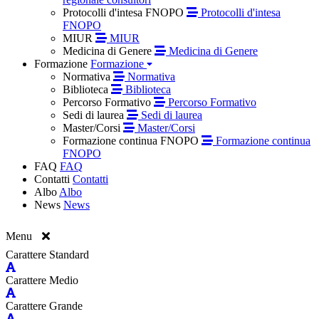
Protocolli d'intesa FNOPO
Protocolli d'intesa
FNOPO
MIUR
MIUR
Medicina di Genere
Medicina di Genere
Formazione
Formazione
Normativa
Normativa
Biblioteca
Biblioteca
Percorso Formativo
Percorso Formativo
Sedi di laurea
Sedi di laurea
Master/Corsi
Master/Corsi
Formazione continua FNOPO
Formazione continua
FNOPO
FAQ
FAQ
Contatti
Contatti
Albo
Albo
News
News
Menu
Carattere Standard
Carattere Medio
Carattere Grande