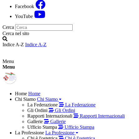
Facebook
YouTube
Cerca
Cerca nel sito
Indice A-Z
Indice A-Z
Menu
Menu
Home
Home
Chi Siamo
Chi Siamo
La Federazione
La Federazione
Gli Ordini
Gli Ordini
Rapporti Internazionali
Rapporti Internazionali
Gallerie
Gallerie
Ufficio Stampa
Ufficio Stampa
La Professione
La Professione
Chi è l'ostetrica
Chi è l'ostetrica