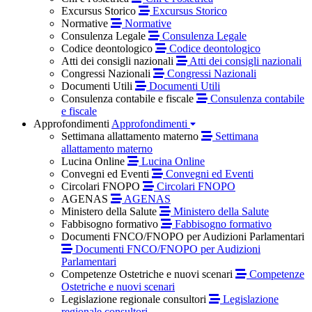
Excursus Storico
Excursus Storico
Normative
Normative
Consulenza Legale
Consulenza Legale
Codice deontologico
Codice deontologico
Atti dei consigli nazionali
Atti dei consigli nazionali
Congressi Nazionali
Congressi Nazionali
Documenti Utili
Documenti Utili
Consulenza contabile e fiscale
Consulenza contabile
e fiscale
Approfondimenti
Approfondimenti
Settimana allattamento materno
Settimana
allattamento materno
Lucina Online
Lucina Online
Convegni ed Eventi
Convegni ed Eventi
Circolari FNOPO
Circolari FNOPO
AGENAS
AGENAS
Ministero della Salute
Ministero della Salute
Fabbisogno formativo
Fabbisogno formativo
Documenti FNCO/FNOPO per Audizioni Parlamentari
Documenti FNCO/FNOPO per Audizioni
Parlamentari
Competenze Ostetriche e nuovi scenari
Competenze
Ostetriche e nuovi scenari
Legislazione regionale consultori
Legislazione
regionale consultori