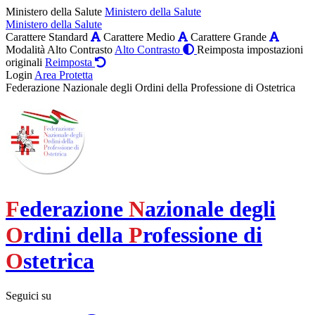
Ministero della Salute
Ministero della Salute
Ministero della Salute
Carattere Standard
Carattere Medio
Carattere Grande
Modalità Alto Contrasto
Alto Contrasto
Reimposta impostazioni
originali
Reimposta
Login
Area Protetta
Federazione Nazionale degli Ordini della Professione di Ostetrica
F
ederazione
N
azionale degli
O
rdini della
P
rofessione di
O
stetrica
Seguici su