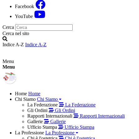
Facebook
YouTube
Cerca
Cerca nel sito
Indice A-Z
Indice A-Z
Menu
Menu
Home
Home
Chi Siamo
Chi Siamo
La Federazione
La Federazione
Gli Ordini
Gli Ordini
Rapporti Internazionali
Rapporti Internazionali
Gallerie
Gallerie
Ufficio Stampa
Ufficio Stampa
La Professione
La Professione
Chi è l'ostetrica
Chi è l'ostetrica