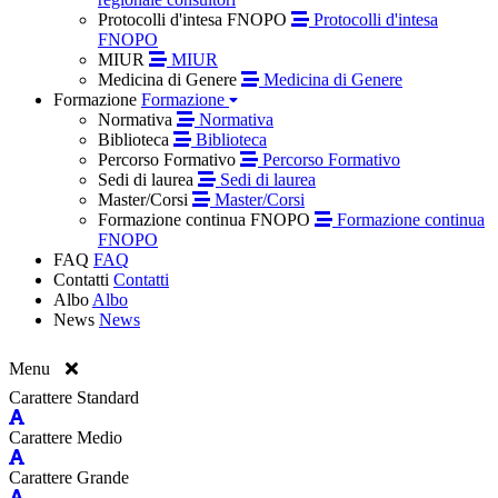
Protocolli d'intesa FNOPO
Protocolli d'intesa
FNOPO
MIUR
MIUR
Medicina di Genere
Medicina di Genere
Formazione
Formazione
Normativa
Normativa
Biblioteca
Biblioteca
Percorso Formativo
Percorso Formativo
Sedi di laurea
Sedi di laurea
Master/Corsi
Master/Corsi
Formazione continua FNOPO
Formazione continua
FNOPO
FAQ
FAQ
Contatti
Contatti
Albo
Albo
News
News
Menu
Carattere Standard
Carattere Medio
Carattere Grande