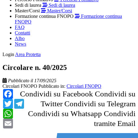
Sedi di laurea
Sedi di laurea
Master/Corsi
Master/Corsi
Formazione continua FNOPO
Formazione continua
FNOPO
FAQ
Contatti
Albo
News
Login
Area Protetta
Circolare n. 40/2025
Pubblicato il 17/09/2025
Circolari FNOPO
Pubblicato in:
Circolari FNOPO
Facebook
Condividi su Facebook
Condividi su
Twitter
Telegram
Twitter
Condividi su Telegram
WhatsApp
Condividi su Whatsapp
Condividi
Email
tramite Email