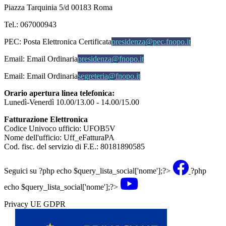
Piazza Tarquinia 5/d 00183 Roma
Tel.: 067000943
PEC:
Posta Elettronica Certificata
presidenza@pec.fnopo.it
Email:
Email Ordinaria
presidenza@fnopo.it
Email:
Email Ordinaria
segreteria@fnopo.it
Orario apertura linea telefonica:
Lunedì-Venerdì 10.00/13.00 - 14.00/15.00
Fatturazione Elettronica
Codice Univoco ufficio: UFOB5V
Nome dell'ufficio: Uff_eFatturaPA
Cod. fisc. del servizio di F.E.: 80181890585
Seguici su
?php echo $query_lista_social['nome'];?>
?php
echo $query_lista_social['nome'];?>
Privacy UE GDPR