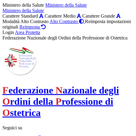
Ministero della Salute
Ministero della Salute
Ministero della Salute
Carattere Standard
Carattere Medio
Carattere Grande
Modalità Alto Contrasto
Alto Contrasto
Reimposta impostazioni
originali
Reimposta
Login
Area Protetta
Federazione Nazionale degli Ordini della Professione di Ostetrica
F
ederazione
N
azionale degli
O
rdini della
P
rofessione di
O
stetrica
Seguici su