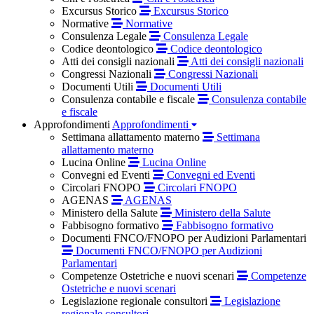
Excursus Storico
Excursus Storico
Normative
Normative
Consulenza Legale
Consulenza Legale
Codice deontologico
Codice deontologico
Atti dei consigli nazionali
Atti dei consigli nazionali
Congressi Nazionali
Congressi Nazionali
Documenti Utili
Documenti Utili
Consulenza contabile e fiscale
Consulenza contabile
e fiscale
Approfondimenti
Approfondimenti
Settimana allattamento materno
Settimana
allattamento materno
Lucina Online
Lucina Online
Convegni ed Eventi
Convegni ed Eventi
Circolari FNOPO
Circolari FNOPO
AGENAS
AGENAS
Ministero della Salute
Ministero della Salute
Fabbisogno formativo
Fabbisogno formativo
Documenti FNCO/FNOPO per Audizioni Parlamentari
Documenti FNCO/FNOPO per Audizioni
Parlamentari
Competenze Ostetriche e nuovi scenari
Competenze
Ostetriche e nuovi scenari
Legislazione regionale consultori
Legislazione
regionale consultori