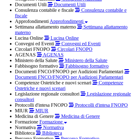
Documenti Utili
Documenti Utili
Consulenza contabile e fiscale
Consulenza contabile e
fiscale
Approfondimenti
Approfondimenti
Settimana allattamento materno
Settimana allattamento
materno
Lucina Online
Lucina Online
Convegni ed Eventi
Convegni ed Eventi
Circolari FNOPO
Circolari FNOPO
AGENAS
AGENAS
Ministero della Salute
Ministero della Salute
Fabbisogno formativo
Fabbisogno formativo
Documenti FNCO/FNOPO per Audizioni Parlamentari
Documenti FNCO/FNOPO per Audizioni Parlamentari
Competenze Ostetriche e nuovi scenari
Competenze
Ostetriche e nuovi scenari
Legislazione regionale consultori
Legislazione regionale
consultori
Protocolli d'intesa FNOPO
Protocolli d'intesa FNOPO
MIUR
MIUR
Medicina di Genere
Medicina di Genere
Formazione
Formazione
Normativa
Normativa
Biblioteca
Biblioteca
Percorso Formativo
Percorso Formativo