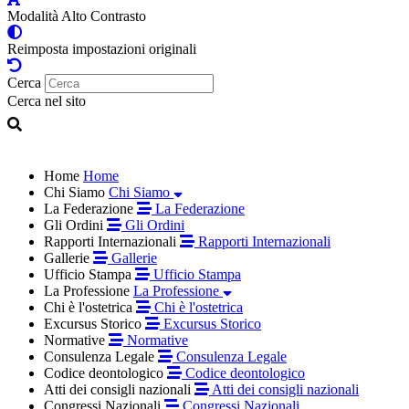
Modalità Alto Contrasto
Reimposta impostazioni originali
Cerca
Cerca nel sito
Home
Home
Chi Siamo
Chi Siamo
La Federazione
La Federazione
Gli Ordini
Gli Ordini
Rapporti Internazionali
Rapporti Internazionali
Gallerie
Gallerie
Ufficio Stampa
Ufficio Stampa
La Professione
La Professione
Chi è l'ostetrica
Chi è l'ostetrica
Excursus Storico
Excursus Storico
Normative
Normative
Consulenza Legale
Consulenza Legale
Codice deontologico
Codice deontologico
Atti dei consigli nazionali
Atti dei consigli nazionali
Congressi Nazionali
Congressi Nazionali