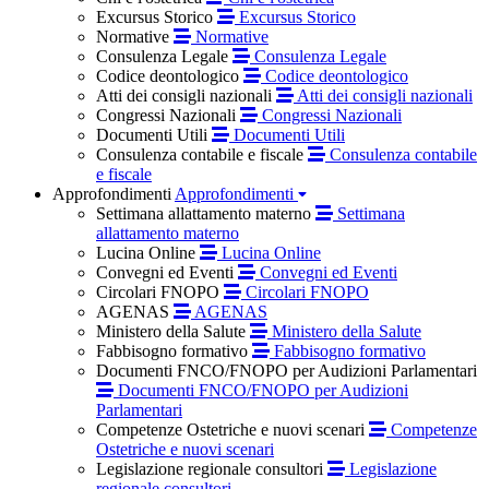
Excursus Storico
Excursus Storico
Normative
Normative
Consulenza Legale
Consulenza Legale
Codice deontologico
Codice deontologico
Atti dei consigli nazionali
Atti dei consigli nazionali
Congressi Nazionali
Congressi Nazionali
Documenti Utili
Documenti Utili
Consulenza contabile e fiscale
Consulenza contabile
e fiscale
Approfondimenti
Approfondimenti
Settimana allattamento materno
Settimana
allattamento materno
Lucina Online
Lucina Online
Convegni ed Eventi
Convegni ed Eventi
Circolari FNOPO
Circolari FNOPO
AGENAS
AGENAS
Ministero della Salute
Ministero della Salute
Fabbisogno formativo
Fabbisogno formativo
Documenti FNCO/FNOPO per Audizioni Parlamentari
Documenti FNCO/FNOPO per Audizioni
Parlamentari
Competenze Ostetriche e nuovi scenari
Competenze
Ostetriche e nuovi scenari
Legislazione regionale consultori
Legislazione
regionale consultori