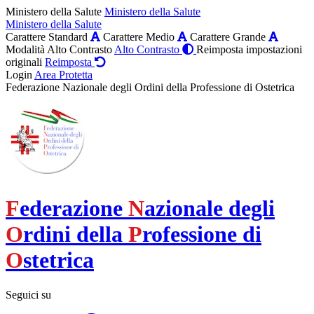
Ministero della Salute
Ministero della Salute
Ministero della Salute
Carattere Standard
Carattere Medio
Carattere Grande
Modalità Alto Contrasto
Alto Contrasto
Reimposta impostazioni
originali
Reimposta
Login
Area Protetta
Federazione Nazionale degli Ordini della Professione di Ostetrica
F
ederazione
N
azionale degli
O
rdini della
P
rofessione di
O
stetrica
Seguici su