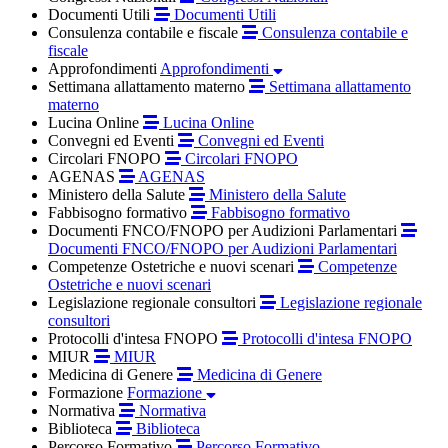
Documenti Utili
Documenti Utili
Consulenza contabile e fiscale
Consulenza contabile e
fiscale
Approfondimenti
Approfondimenti
Settimana allattamento materno
Settimana allattamento
materno
Lucina Online
Lucina Online
Convegni ed Eventi
Convegni ed Eventi
Circolari FNOPO
Circolari FNOPO
AGENAS
AGENAS
Ministero della Salute
Ministero della Salute
Fabbisogno formativo
Fabbisogno formativo
Documenti FNCO/FNOPO per Audizioni Parlamentari
Documenti FNCO/FNOPO per Audizioni Parlamentari
Competenze Ostetriche e nuovi scenari
Competenze
Ostetriche e nuovi scenari
Legislazione regionale consultori
Legislazione regionale
consultori
Protocolli d'intesa FNOPO
Protocolli d'intesa FNOPO
MIUR
MIUR
Medicina di Genere
Medicina di Genere
Formazione
Formazione
Normativa
Normativa
Biblioteca
Biblioteca
Percorso Formativo
Percorso Formativo