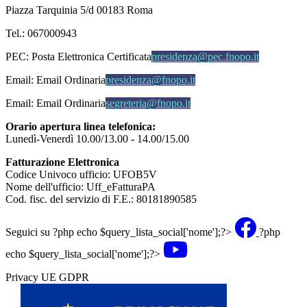
Piazza Tarquinia 5/d 00183 Roma
Tel.: 067000943
PEC:
Posta Elettronica Certificata
presidenza@pec.fnopo.it
Email:
Email Ordinaria
presidenza@fnopo.it
Email:
Email Ordinaria
segreteria@fnopo.it
Orario apertura linea telefonica:
Lunedì-Venerdì 10.00/13.00 - 14.00/15.00
Fatturazione Elettronica
Codice Univoco ufficio: UFOB5V
Nome dell'ufficio: Uff_eFatturaPA
Cod. fisc. del servizio di F.E.: 80181890585
Seguici su
?php echo $query_lista_social['nome'];?>
?php
echo $query_lista_social['nome'];?>
Privacy UE GDPR