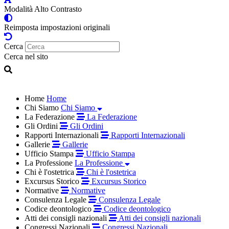
Modalità Alto Contrasto
Reimposta impostazioni originali
Cerca
Cerca nel sito
Home
Home
Chi Siamo
Chi Siamo
La Federazione
La Federazione
Gli Ordini
Gli Ordini
Rapporti Internazionali
Rapporti Internazionali
Gallerie
Gallerie
Ufficio Stampa
Ufficio Stampa
La Professione
La Professione
Chi è l'ostetrica
Chi è l'ostetrica
Excursus Storico
Excursus Storico
Normative
Normative
Consulenza Legale
Consulenza Legale
Codice deontologico
Codice deontologico
Atti dei consigli nazionali
Atti dei consigli nazionali
Congressi Nazionali
Congressi Nazionali