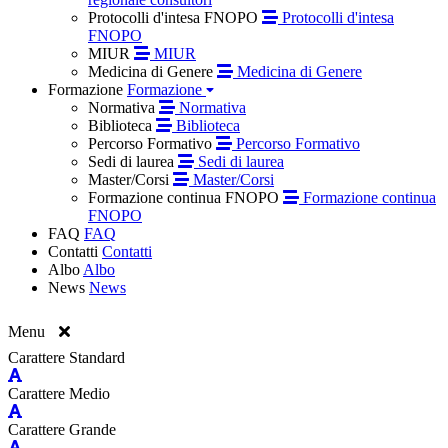
Protocolli d'intesa FNOPO
Protocolli d'intesa
FNOPO
MIUR
MIUR
Medicina di Genere
Medicina di Genere
Formazione
Formazione
Normativa
Normativa
Biblioteca
Biblioteca
Percorso Formativo
Percorso Formativo
Sedi di laurea
Sedi di laurea
Master/Corsi
Master/Corsi
Formazione continua FNOPO
Formazione continua
FNOPO
FAQ
FAQ
Contatti
Contatti
Albo
Albo
News
News
Menu
Carattere Standard
Carattere Medio
Carattere Grande