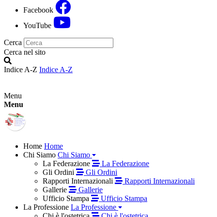
Facebook
YouTube
Cerca
Cerca nel sito
Indice A-Z
Indice A-Z
Menu
Menu
Home
Home
Chi Siamo
Chi Siamo
La Federazione
La Federazione
Gli Ordini
Gli Ordini
Rapporti Internazionali
Rapporti Internazionali
Gallerie
Gallerie
Ufficio Stampa
Ufficio Stampa
La Professione
La Professione
Chi è l'ostetrica
Chi è l'ostetrica